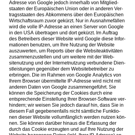
angezeigt
Adresse von Google jedoch inner­halb von Mit­glied­
werden kann.
staat­en der Europäis­chen Union oder in anderen Ver­
tragsstaat­en des Abkom­mens über den Europäis­chen
Wirtschaft­sraum zuvor gekürzt. Nur in Aus­nah­me­fällen
wird die volle IP-Adresse an einen Serv­er von Google
Statistiken
in den
USA
über­tra­gen und dort gekürzt. Im Auf­trag
Um unsere
des Betreibers dieser Web­site wird Google diese Infor­
Website zu
ma­tio­nen benutzen, um Ihre Nutzung der Web­site
verbessern,
auszuw­erten, um Reports über die Web­siteak­tiv­itäten
zeichnen
zusam­men­zustellen und um weit­ere mit der Web­
wir
sitenutzung und der Inter­net­nutzung ver­bun­dene Dien­
anonyme
stleis­tun­gen gegenüber dem Web­site­be­treiber zu
statistische
erbrin­gen. Die im Rah­men von Google Ana­lyt­ics von
Daten auf.
Ihrem Brows­er über­mit­telte IP-Adresse wird nicht mit
anderen Dat­en von Google zusam­menge­führt. Sie
kön­nen die Spe­icherung der Cook­ies durch eine
Funktionalität
entsprechende Ein­stel­lung Ihrer Brows­er-Soft­ware ver­
Einige
hin­dern; wir weisen Sie jedoch darauf hin, dass Sie in
Funktionen auf
diesem Fall gegebe­nen­falls nicht sämtliche Funk­tio­
dieser Website
nen dieser Web­site vol­lum­fänglich wer­den nutzen kön­
sind optional.
nen. Sie kön­nen darüber hin­aus die Erfas­sung der
Wenn Sie
durch das Cook­ie erzeugten und auf Ihre Nutzung der
diese Option