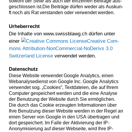
sowohl der Seite als auch der einzel­nen Beiträge aus­
geschlossen ist.Die Beiträge dür­fen wed­er als Auskun­
ft noch als Rat ver­standen oder ver­wen­det werden.
Urhe­ber­recht
Die Inhalte von www.swissblawg.ch dür­fen unter
ein­er
Cre­ative Com­
mons Attri­bu­tion-Non­Com­mer­cial-NoDerivs 3.0
Switzer­land License
ver­wen­det werden.
Daten­schutz
Notwendige
Diese Web­site ver­wen­det Google Ana­lyt­ics, einen
Cookies
Web­analyse­di­enst von Google Inc. Google Ana­lyt­ics
Diese
ver­wen­det sog. „Cook­ies“, Text­dateien, die auf Ihrem
Cookies sind
Com­put­er gespe­ichert wer­den und die eine Analyse
nicht
der Benutzung der Web­site durch Sie ermöglichen.
optional, es
Die durch das Cook­ie erzeugten Infor­ma­tio­nen über
braucht sie,
Ihre Benutzung dieser Web­site wer­den in der Regel an
damit die
einen Serv­er von Google in den
USA
über­tra­gen und
Website
dort gespe­ichert. Im Falle der Aktivierung der IP-
korrekt
Anonymisierung auf dieser Web­seite, wird Ihre IP-