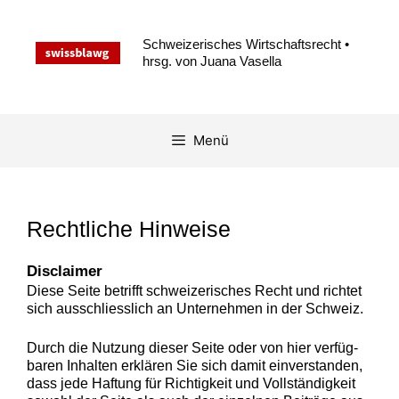
Zum
Inhalt
Schweizerisches Wirtschaftsrecht •
springen
hrsg. von Juana Vasella
Menü
Rechtliche Hinweise
Dis­claimer
Diese Seite bet­rifft schweiz­erisches Recht und richtet
sich auss­chliesslich an Unternehmen in der Schweiz.
Durch die Nutzung dieser Seite oder von hier ver­füg­
baren Inhal­ten erk­lären Sie sich damit ein­ver­standen,
dass jede Haf­tung für Richtigkeit und Voll­ständigkeit