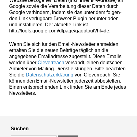
Web­site bezo­ge­nen Dat­en (inkl. Ihrer IP-Adresse) an
deaktivieren,
Google sowie die Ver­ar­beitung dieser Dat­en durch
kann die
Google ver­hin­dern, indem sie das unter dem fol­gen­
Website nicht
den Link ver­füg­bare Brows­er-Plu­g­in herun­ter­laden
zu 100%
und instal­lieren. Der aktuelle Link ist
funktionieren.
http://tools.google.com/dlpage/gaoptout?hl=de.
Wenn Sie sich für den Email-Newslet­ter anmelden,
Marketing
erhal­ten Sie die neuen Beiträge täglich an die
Wir speichern
angegebene Emailadresse zugestellt. Diese Emails
anonyme Daten ab,
wer­den über
Clev­er­reach
ver­sandt, einen deutschen
um interne
Anbi­eter von Mail­ing-Dien­stleis­tun­gen. Bitte beacht­en
marketingtechnische
Sie die
Daten­schutzerk­lärung
von Clev­er­reach. Sie
Auswertungen
kön­nen den Email-Newslet­ter jed­erzeit abbestellen.
durchführen zu
Einen entsprechen­den Link find­en Sie am Ende jedes
können. Diese helfen
Newsletters.
uns, unsere Website
zu verbessern.
Suchen