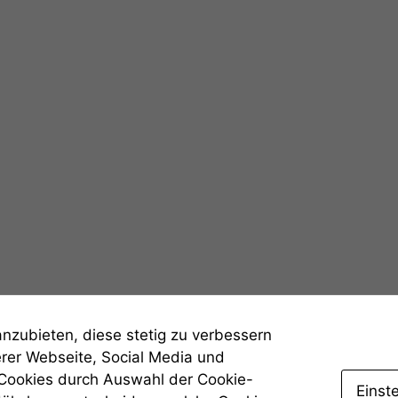
Notwendige
Cookies
Diese
Cookies sind
nicht
optional, es
anzubieten, diese stetig zu verbessern
braucht sie,
erer Webseite, Social Media und
damit die
Website
 Cookies durch Auswahl der Cookie-
Einst
korrekt