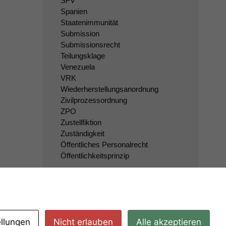
SFV
Spanien
Staatenimmunität
Submission
Submissionsrecht
Teilungsklage
Venezuela
VRK
Wiederherstellungsanordnung
Zivilprozessordnung
ZPO
Zustellfiktion
Zuständigkeit
Öffentliches Personalrecht
Öffentlichkeitsprinzip
ellungen
Nicht erlauben
Alle akzeptieren