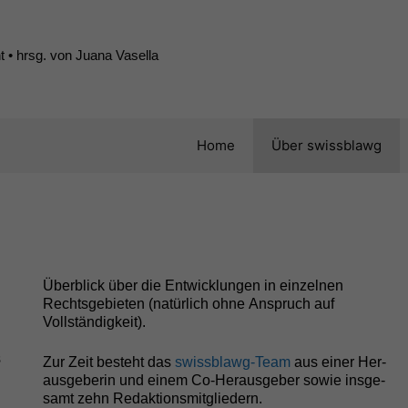
 • hrsg. von Juana Vasella
Home
Über swissblawg
Überblick über die Entwick­lun­gen in einzel­nen
Rechts­ge­bi­eten (natür­lich ohne Anspruch auf
Vollständigkeit).
s
Zur Zeit beste­ht das
swiss­blawg-Team
aus ein­er Her­
aus­ge­berin und einem Co-Her­aus­ge­ber sowie ins­ge­
samt zehn Redaktionsmitgliedern.