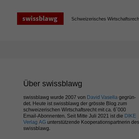
Zum
Inhalt
springen
Schweizerisches Wirtschaftsrecht
Über swissblawg
swiss­blawg wurde 2007 von
David Vasel­la
gegrün­
det. Heute ist swiss­blawg der grösste Blog zum
schweiz­erischen Wirtschaft­srecht mit ca. 6´000
Email-Abon­nen­ten. Seit Mitte Juli 2021 ist die
DIKE
Ver­lag
AG
unter­stützende Koop­er­a­tionspart­ner­in de
swissblawg.