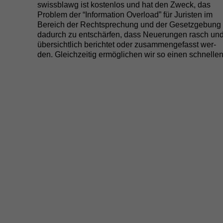
swiss­blawg ist kosten­los und hat den Zweck, das
Prob­lem der “Infor­ma­tion Over­load” für Juris­ten im
Bere­ich der Recht­sprechung und der Geset­zge­bung
dadurch zu entschär­fen, dass Neuerun­gen rasch un
über­sichtlich berichtet oder zusam­menge­fasst wer­
den. Gle­ichzeit­ig ermöglichen wir so einen schnelle