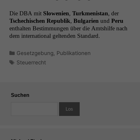
Die
DBA
mit
Slowe­nien
,
Turk­menistan
, der
Tschechis­chen Repub­lik
,
Bul­gar­ien
und
Peru
enthal­ten Bes­tim­mungen über die Amt­shil­fe nach
dem inter­na­tion­al gel­tenden Standard.
Kategorien
Gesetzgebung
,
Publikationen
Schlagwörter
Steuerrecht
Suchen