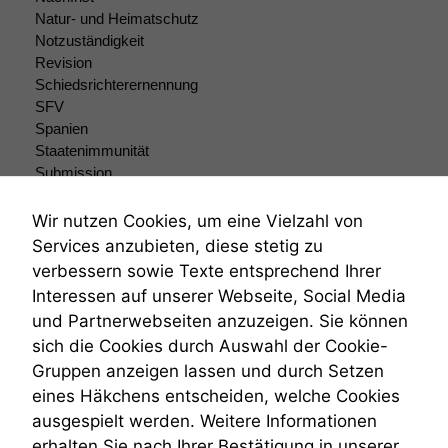
optional, es
Natur- und Heimatschutz
braucht sie,
Notzuständigkeit
damit die
Revision
Website
Schiedsrichterernennung
korrekt
angezeigt
SFV
werden kann.
Spanien
Staatenimmunität
Submission
Statistiken
Submissionsrecht
Um unsere
Teilungsklage
Wir nutzen Cookies, um eine Vielzahl von
Website zu
Venezuela
Services anzubieten, diese stetig zu
verbessern,
VRK
verbessern sowie Texte entsprechend Ihrer
zeichnen
Wiederherstellungsanordnung
Interessen auf unserer Webseite, Social Media
wir
Zivilprozessordnung
anonyme
und Partnerwebseiten anzuzeigen. Sie können
ZPO
statistische
sich die Cookies durch Auswahl der Cookie-
Zustellfiktion
Daten auf.
Gruppen anzeigen lassen und durch Setzen
Zuständigkeit
Öffentliches Personalrecht
eines Häkchens entscheiden, welche Cookies
Öffentlichkeitsprinzip
ausgespielt werden. Weitere Informationen
Funktionalität
Einige
erhalten Sie nach Ihrer Bestätigung in unserer