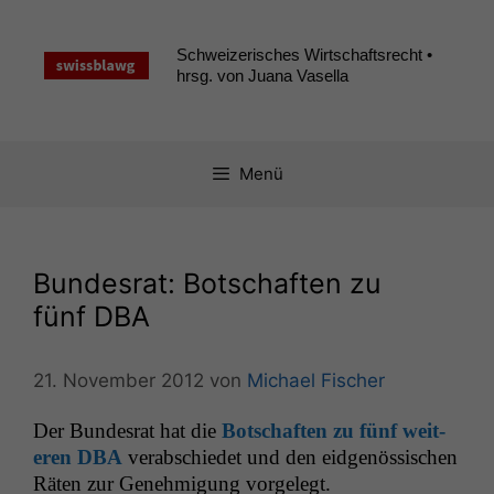
Zum
Inhalt
Schweizerisches Wirtschaftsrecht •
springen
hrsg. von Juana Vasella
Menü
Bundesrat: Botschaften zu
fünf
DBA
21. November 2012
von
Michael Fischer
Der Bun­desrat hat die
Botschaften zu fünf weit­
eren
DBA
ver­ab­schiedet und den eid­genös­sis­chen
Räten zur Genehmi­gung vorgelegt.