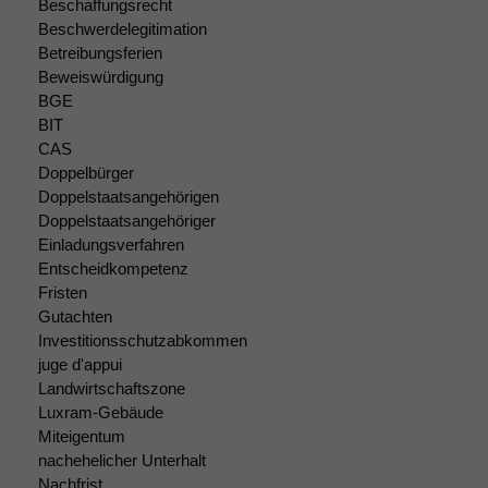
Beschaffungsrecht
Beschwerdelegitimation
Betreibungsferien
Beweiswürdigung
BGE
BIT
CAS
Doppelbürger
Doppelstaatsangehörigen
Doppelstaatsangehöriger
Einladungsverfahren
Entscheidkompetenz
Fristen
Gutachten
Investitionsschutzabkommen
juge d'appui
Notwendige
Landwirtschaftszone
Cookies
Luxram-Gebäude
Diese
Miteigentum
Cookies sind
nachehelicher Unterhalt
nicht
Nachfrist