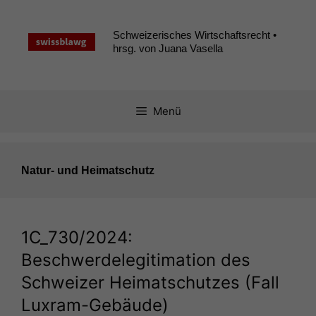
Zum
Inhalt
Schweizerisches Wirtschaftsrecht •
springen
hrsg. von Juana Vasella
Menü
Natur- und Heimatschutz
1C_730
/2024:
Beschwerdelegitimation des
Schweizer Heimatschutzes (Fall
Luxram-Gebäude)