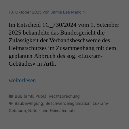
10. Oktober 2025
von
Jamie Lee Mancini
Im Entscheid
1C_730
/2024 vom 1. Setem­ber
2025 behan­delte das Bun­des­gericht die
Zuläs­sigkeit der Ver­bands­beschw­erde des
Heimatschutzes im Zusam­men­hang mit dem
geplanten Abbruch des sog. «Luxram-
Gebäudes» in Arth.
weit­er­lesen
Kategorien
BGE (amtl. Publ.)
,
Rechtsprechung
Schlagwörter
Baubewilligung
,
Beschwerdelegitimation
,
Luxram-
Gebäude
,
Natur- und Heimatschutz