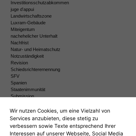
Investitionsschutzabkommen
juge d'appui
Landwirtschaftszone
Luxram-Gebäude
Miteigentum
nachehelicher Unterhalt
Nachfrist
Natur- und Heimatschutz
Notzuständigkeit
Notwendige
Revision
Cookies
Schiedsrichterernennung
Diese
SFV
Cookies sind
Spanien
nicht
Staatenimmunität
optional, es
Submission
braucht sie,
Submissionsrecht
damit die
Teilungsklage
Website
Wir nutzen Cookies, um eine Vielzahl von
korrekt
Venezuela
Services anzubieten, diese stetig zu
angezeigt
VRK
verbessern sowie Texte entsprechend Ihrer
werden kann.
Wiederherstellungsanordnung
Interessen auf unserer Webseite, Social Media