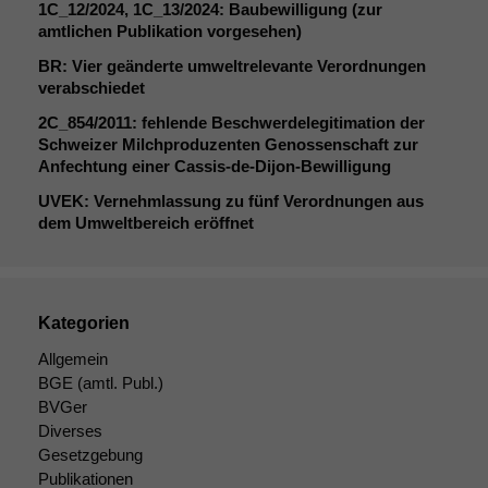
angezeigt
1C_12
/2024,
1C_13
/2024: Baubewilligung (zur
werden kann.
amtlichen Publikation vorgesehen)
BR
: Vier geänderte umweltrelevante Verordnungen
verabschiedet
Statistiken
2C_854
/2011: fehlende Beschwerdelegitimation der
Um unsere
Schweizer Milchproduzenten Genossenschaft zur
Website zu
Anfechtung einer Cassis-de-Dijon-Bewilligung
verbessern,
zeichnen
UVEK
: Vernehmlassung zu fünf Verordnungen aus
wir
dem Umweltbereich eröffnet
anonyme
statistische
Daten auf.
Kategorien
Funktionalität
Allgemein
Einige
BGE
(amtl. Publ.)
Funktionen auf
BVGer
dieser Website
Diverses
sind optional.
Gesetzgebung
Wenn Sie
Publikationen
diese Option