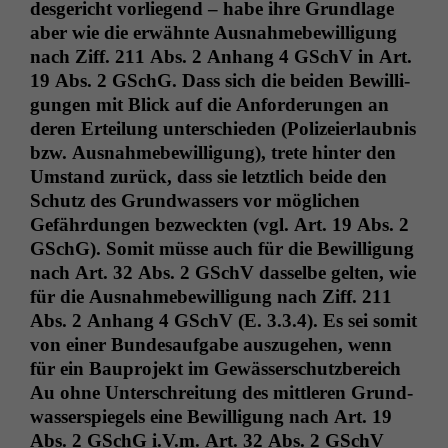
des­gericht vor­liegend – habe ihre Grund­lage
aber wie die erwäh­nte Aus­nah­me­be­wil­li­gung
nach Ziff. 211 Abs. 2 Anhang 4 GSchV in Art.
19 Abs. 2 GSchG. Dass sich die bei­den Bewil­li­
gun­gen mit Blick auf die Anforderun­gen an
deren Erteilung unter­schieden (Polizeier­laub­nis
bzw. Aus­nah­me­be­wil­li­gung), trete hin­ter den
Umstand zurück, dass sie let­ztlich bei­de den
Schutz des Grund­wassers vor möglichen
Gefährdun­gen bezweck­ten (vgl. Art. 19 Abs. 2
GSchG). Somit müsse auch für die Bewil­li­gung
nach Art. 32 Abs. 2 GSchV das­selbe gel­ten, wie
für die Aus­nah­me­be­wil­li­gung nach Ziff. 211
Abs. 2 Anhang 4 GSchV (E. 3.3.4). Es sei somit
von ein­er Bun­de­sauf­gabe auszuge­hen, wenn
für ein Baupro­jekt im Gewässer­schutzbere­ich
Au ohne Unter­schre­itung des mit­tleren Grund­
wasser­spiegels eine Bewil­li­gung nach Art. 19
Abs. 2 GSchG i.V.m. Art. 32 Abs. 2 GSchV