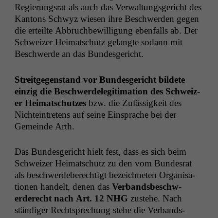
Regierungsrat als auch das Ver­wal­tungs­gericht des
Kan­tons Schwyz wiesen ihre Beschw­er­den gegen
die erteilte Abbruch­be­wil­li­gung eben­falls ab. Der
Schweiz­er Heimatschutz gelangte sodann mit
Beschw­erde an das Bundesgericht.
Stre­it­ge­gen­stand vor Bun­des­gericht bildete
einzig die Beschw­erdele­git­i­ma­tion des Schweiz­
er Heimatschutzes
bzw. die Zuläs­sigkeit des
Nichtein­tretens auf seine Ein­sprache bei der
Gemeinde Arth.
Das Bun­des­gericht hielt fest, dass es sich beim
Schweiz­er Heimatschutz zu den vom Bun­desrat
als beschw­erde­berechtigt beze­ich­neten Organ­i­sa­
tio­nen han­delt, denen das
Ver­bands­beschw­
erderecht nach Art. 12
NHG
zuste­he. Nach
ständi­ger Recht­sprechung ste­he die Ver­bands­