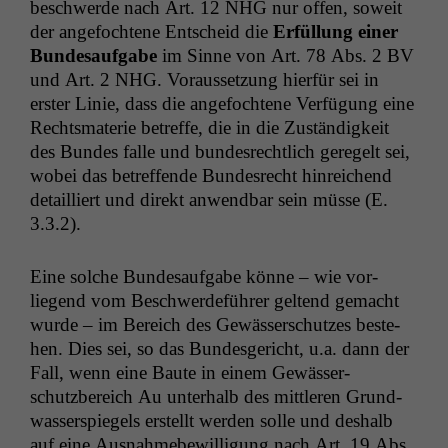
beschw­erde nach Art. 12
NHG
nur offen, soweit
der ange­focht­ene Entscheid die
Erfül­lung ein­er
Bun­de­sauf­gabe
im Sinne von Art. 78 Abs. 2
BV
und Art. 2
NHG
. Voraus­set­zung hier­für sei in
erster Lin­ie, dass die ange­focht­ene Ver­fü­gung eine
Rechts­ma­terie betr­e­ffe, die in die Zuständigkeit
des Bun­des falle und bun­desrechtlich geregelt sei,
wobei das betr­e­f­fende Bun­desrecht hin­re­ichend
detail­liert und direkt anwend­bar sein müsse (E.
3.3.2).
Eine solche Bun­de­sauf­gabe könne – wie vor­
liegend vom Beschw­erde­führer gel­tend gemacht
wurde – im Bere­ich des Gewässer­schutzes beste­
hen. Dies sei, so das Bun­des­gericht, u.a. dann der
Fall, wenn eine Baute in einem Gewässer­
schutzbere­ich Au unter­halb des mit­tleren Grund­
wasser­spiegels erstellt wer­den solle und deshalb
auf eine
Aus­nah­me­be­wil­li­gung nach Art. 19 Abs.