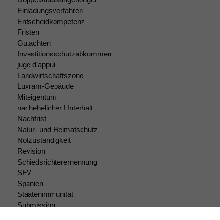
Einladungsverfahren
Entscheidkompetenz
Fristen
Gutachten
Investitionsschutzabkommen
juge d'appui
Landwirtschaftszone
Luxram-Gebäude
Miteigentum
nachehelicher Unterhalt
Nachfrist
Natur- und Heimatschutz
Notzuständigkeit
Revision
Schiedsrichterernennung
SFV
Spanien
Staatenimmunität
Submission
Submissionsrecht