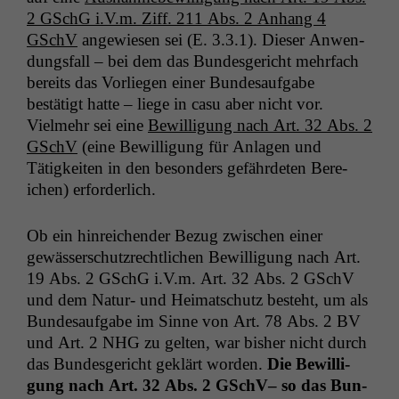
2 GSchG i.V.m. Ziff. 211 Abs. 2 Anhang 4
GSchV
angewiesen sei (E. 3.3.1). Dieser Anwen­
dungs­fall – bei dem das Bun­des­gericht mehrfach
bere­its das Vor­liegen ein­er Bun­de­sauf­gabe
bestätigt hat­te – liege in casu aber nicht vor.
Vielmehr sei eine
Bewil­li­gung nach Art. 32 Abs. 2
GSchV
(eine Bewil­li­gung für Anla­gen und
Tätigkeit­en in den beson­ders gefährde­ten Bere­
ichen) erforderlich.
Ob ein hin­re­ichen­der Bezug zwis­chen ein­er
gewässer­schutzrechtlichen Bewil­li­gung nach Art.
19 Abs. 2 GSchG i.V.m. Art. 32 Abs. 2 GSchV
und dem Natur- und Heimatschutz beste­ht, um als
Bun­de­sauf­gabe im Sinne von Art. 78 Abs. 2
BV
und Art. 2
NHG
zu gel­ten, war bish­er nicht durch
das Bun­des­gericht gek­lärt wor­den.
Die Bewil­li­
gung nach Art. 32 Abs. 2 GSchV– so das Bun­