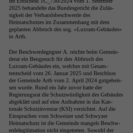
Im Entscheid
1C_730
/2024 vom 1. Setem­ber
2025 behan­delte das Bun­des­gericht die Zuläs­
sigkeit der Ver­bands­beschw­erde des
Heimatschutzes im Zusam­men­hang mit dem
geplanten Abbruch des sog. «Luxram-Gebäudes»
in Arth.
Der Beschw­erdegeg­n­er A. reichte beim Gemein­
der­at ein Beuge­such für den Abbruch des
Luxram-Gebäudes ein, welch­es mit Gesam­
tentscheid vom 26. Jan­u­ar 2025 und Beschluss
der Gemeinde Arth vom 2. April 2024 gut­ge­heis­
sen wurde. Rund ein Jahr zuvor hat­te der
Regierungsrat die Schutzwürdigkeit des Gebäudes
abgek­lärt und auf eine Auf­nahme in das Kan­
tonale Schutz­in­ven­tar (
KSI
) verzichtet. Auf die
Ein­sprachen vom Schweiz­er und Schwyz­er
Heimatschutz ist die Gemeinde man­gels Beschw­
erdele­git­i­ma­tion nicht einge­treten. Sowohl der