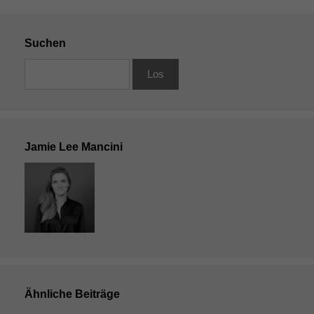
Suchen
Jamie Lee Mancini
Notwendige
Cookies
Diese
Cookies sind
nicht
optional, es
braucht sie,
damit die
Website
Ähnliche Beiträge
korrekt