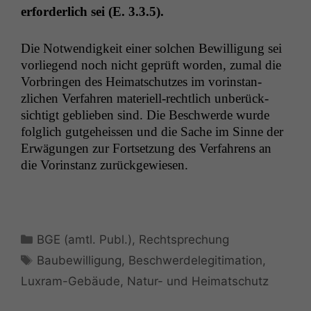
erforder­lich sei (E. 3.3.5).
Die Notwendigkeit ein­er solchen Bewil­li­gung sei
vor­liegend noch nicht geprüft wor­den, zumal die
Vor­brin­gen des Heimatschutzes im vorin­stan­
zlichen Ver­fahren materiell-rechtlich unberück­
sichtigt geblieben sind. Die Beschw­erde wurde
fol­glich gut­ge­heis­sen und die Sache im Sinne der
Erwä­gun­gen zur Fort­set­zung des Ver­fahrens an
die Vorin­stanz zurückgewiesen.
Kategorien
BGE (amtl. Publ.)
,
Rechtsprechung
Schlagwörter
Baubewilligung
,
Beschwerdelegitimation
,
Luxram-Gebäude
,
Natur- und Heimatschutz