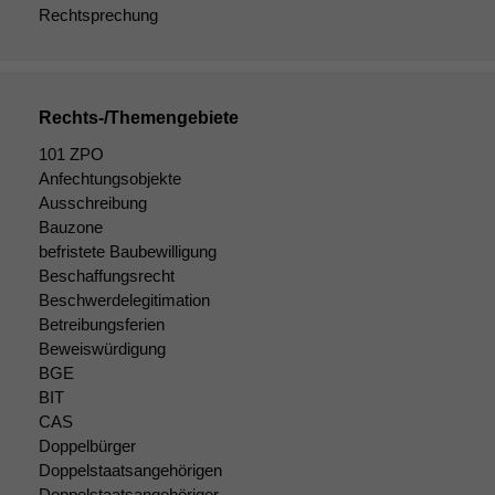
Rechtsprechung
deaktivieren,
kann die
Website nicht
zu 100%
funktionieren.
Rechts-/Themengebiete
101 ZPO
Anfechtungsobjekte
Marketing
Wir speichern
Ausschreibung
anonyme Daten ab,
Bauzone
um interne
befristete Baubewilligung
marketingtechnische
Beschaffungsrecht
Auswertungen
Beschwerdelegitimation
durchführen zu
Betreibungsferien
können. Diese helfen
Beweiswürdigung
uns, unsere Website
BGE
zu verbessern.
BIT
CAS
Doppelbürger
Doppelstaatsangehörigen
Doppelstaatsangehöriger