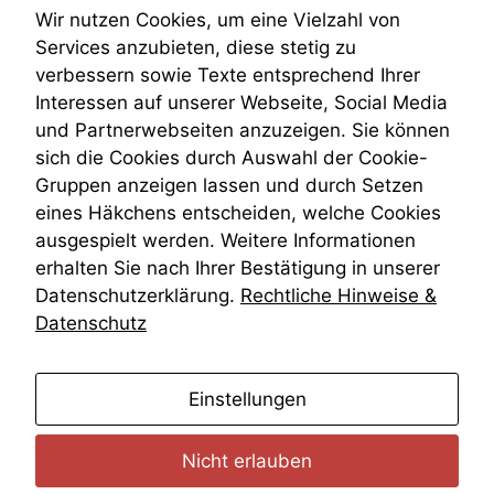
Teilungsklage
Wir nutzen Cookies, um eine Vielzahl von
Venezuela
Services anzubieten, diese stetig zu
VRK
verbessern sowie Texte entsprechend Ihrer
Wiederherstellungsanordnung
Interessen auf unserer Webseite, Social Media
Zivilprozessordnung
und Partnerwebseiten anzuzeigen. Sie können
ZPO
sich die Cookies durch Auswahl der Cookie-
Zustellfiktion
Gruppen anzeigen lassen und durch Setzen
Zuständigkeit
Öffentliches Personalrecht
eines Häkchens entscheiden, welche Cookies
Öffentlichkeitsprinzip
ausgespielt werden. Weitere Informationen
erhalten Sie nach Ihrer Bestätigung in unserer
Datenschutzerklärung.
Rechtliche Hinweise &
Datenschutz
anmelden
Einstellungen
Nicht erlauben