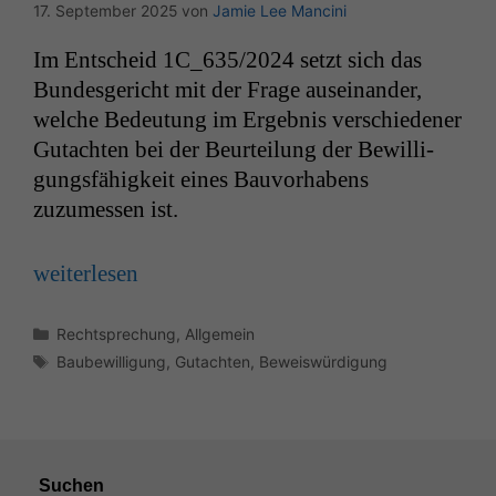
17. September 2025
von
Jamie Lee Mancini
Im Entscheid
1C_635
/2024 set­zt sich das
Bun­des­gericht mit der Frage auseinan­der,
welche Bedeu­tung im Ergeb­nis ver­schieden­er
Gutacht­en bei der Beurteilung der Bewil­li­
gungs­fähigkeit eines Bau­vorhabens
zuzumessen ist.
weit­er­lesen
Kategorien
Rechtsprechung
,
Allgemein
Schlagwörter
Baubewilligung
,
Gutachten
,
Beweiswürdigung
Suchen