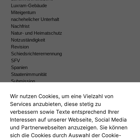
Luxram-Gebäude
Miteigentum
nachehelicher Unterhalt
Nachfrist
Natur- und Heimatschutz
Notzuständigkeit
Revision
Schiedsrichterernennung
Notwendige
Cookies
SFV
Diese
Spanien
Cookies sind
Staatenimmunität
nicht
Submission
optional, es
Submissionsrecht
braucht sie,
Teilungsklage
Wir nutzen Cookies, um eine Vielzahl von
damit die
Venezuela
Services anzubieten, diese stetig zu
Website
VRK
korrekt
verbessern sowie Texte entsprechend Ihrer
Wiederherstellungsanordnung
angezeigt
Interessen auf unserer Webseite, Social Media
Zivilprozessordnung
werden kann.
und Partnerwebseiten anzuzeigen. Sie können
ZPO
sich die Cookies durch Auswahl der Cookie-
Zustellfiktion