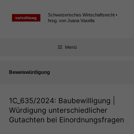
Zum
Inhalt
Schweizerisches Wirtschaftsrecht •
springen
hrsg. von Juana Vasella
Menü
Beweiswürdigung
1C_635
/2024: Baubewilligung |
Würdigung unterschiedlicher
Gutachten bei Einordnungsfragen