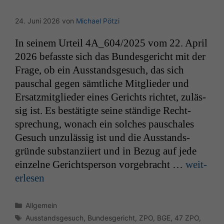
24. Juni 2026
von
Michael Pötzi
In seinem Urteil
4A_604
/2025 vom 22. April
2026 befasste sich das Bun­des­gericht mit der
Frage, ob ein Aus­stands­ge­such, das sich
pauschal gegen sämtliche Mit­glieder und
Ersatzmit­glieder eines Gerichts richtet, zuläs­
sig ist. Es bestätigte seine ständi­ge Recht­
sprechung, wonach ein solch­es pauschales
Gesuch unzuläs­sig ist und die Aus­stands­
gründe sub­stanzi­iert und in Bezug auf jede
einzelne Gerichtsper­son vorge­bracht …
weit­
er­lesen
Kategorien
Allgemein
Schlagwörter
Ausstandsgesuch
,
Bundesgericht
,
ZPO
,
BGE
,
47 ZPO
,