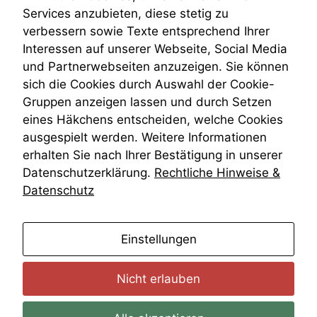
Venezuela
werden kann.
Services anzubieten, diese stetig zu
VRK
verbessern sowie Texte entsprechend Ihrer
Wiederherstellungsanordnung
Interessen auf unserer Webseite, Social Media
Zivilprozessordnung
Statistiken
und Partnerwebseiten anzuzeigen. Sie können
ZPO
Um unsere
sich die Cookies durch Auswahl der Cookie-
Zustellfiktion
Website zu
verbessern,
Gruppen anzeigen lassen und durch Setzen
Zuständigkeit
zeichnen
Öffentliches Personalrecht
eines Häkchens entscheiden, welche Cookies
wir
Öffentlichkeitsprinzip
ausgespielt werden. Weitere Informationen
anonyme
erhalten Sie nach Ihrer Bestätigung in unserer
statistische
Daten auf.
Datenschutzerklärung.
Rechtliche Hinweise &
Datenschutz
Funktionalität
Einige
anmelden
Einstellungen
Funktionen auf
dieser Website
sind optional.
Nicht erlauben
Wenn Sie
diese Option