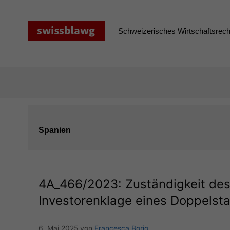
Zum
Inhalt
springen
Schweizerisches Wirtschaftsrecht
Spanien
4A_466
/2023: Zuständigkeit des
Investorenklage eines Doppelsta
6. Mai 2025
von
Francesca Borio