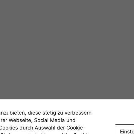
Notwendige
Cookies
Diese
Cookies sind
nicht
optional, es
anzubieten, diese stetig zu verbessern
braucht sie,
erer Webseite, Social Media und
damit die
Website
 Cookies durch Auswahl der Cookie-
Einst
korrekt