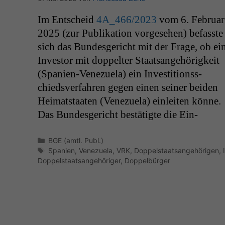
Im Entscheid
4A_466
/2023
vom 6. Feb­ru­ar
schätzung des Schieds­gerichts, wonach die
2025 (zur Pub­lika­tion vorge­se­hen) befasste
dom­i­nante und effek­tive Staat­sange­
sich das Bun­des­gericht mit der Frage, ob ei
hörigkeit des Klägers die vene­zolanis­che sei
Investor mit dop­pel­ter Staat­sange­hörigkeit
und es sich daher zu Recht für unzuständig
(Spanien-Venezuela) ein Investi­tion­ss­
chiedsver­fahren gegen einen sein­er bei­den
Heimat­staat­en (Venezuela) ein­leit­en könne.
Das Bun­des­gericht bestätigte die Ein­
Kategorien
BGE (amtl. Publ.)
Schlagwörter
Spanien
,
Venezuela
,
VRK
,
Doppelstaatsangehörigen
,
Doppelstaatsangehöriger
,
Doppelbürger