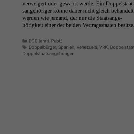
ver­weigert oder gewährt werde. Ein Dop­pel­staat
sange­höriger könne daher nicht gle­ich behan­delt
wer­den wie jemand, der nur die Staat­sange­
hörigkeit ein­er der bei­den Ver­tragsstaat­en besitze
Kategorien
BGE (amtl. Publ.)
Schlagwörter
Doppelbürger
,
Spanien
,
Venezuela
,
VRK
,
Doppelstaa
Doppelstaatsangehöriger