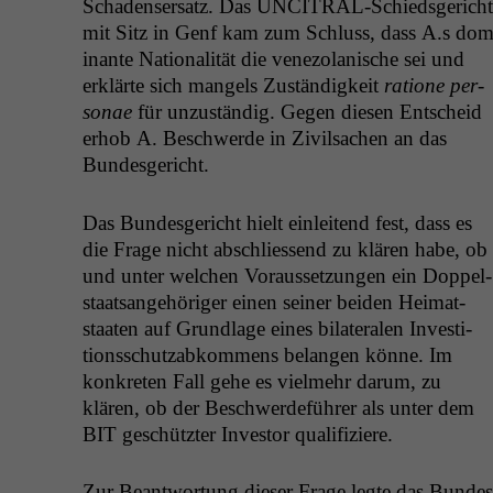
Schadenser­satz. Das UNCI­TRAL-Schieds­gericht
mit Sitz in Genf kam zum Schluss, dass A.s dom
i­nante Nation­al­ität die vene­zolanis­che sei und
erk­lärte sich man­gels Zuständigkeit
ratione per­
son­ae
für unzuständig. Gegen diesen Entscheid
erhob A. Beschw­erde in Zivil­sachen an das
Bundesgericht.
Das Bun­des­gericht hielt ein­lei­t­end fest, dass es
die Frage nicht abschliessend zu klären habe, ob
und unter welchen Voraus­set­zun­gen ein Dop­pel­
staat­sange­höriger einen sein­er bei­den Heimat­
staat­en auf Grund­lage eines bilat­eralen Investi­
tion­ss­chutz­abkom­mens belan­gen könne. Im
konkreten Fall gehe es vielmehr darum, zu
klären, ob der Beschw­erde­führer als unter dem
BIT
geschützter Investor qualifiziere.
Zur Beant­wor­tung dieser Frage legte das Bun­des