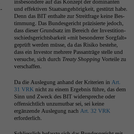
ins­beson­dere auf das Konzept der dom­i­nan­ten
­
und effek­tiv­en Staat­sange­hörigkeit, gestützt habe.
Denn das
BIT
enthalte zur Stre­it­frage keine Bes­
tim­mung. Das Bun­des­gericht präzisierte jedoch,
dass dieser Grund­satz im Bere­ich der Investi­tion­
ss­chieds­gerichts­barkeit «mit beson­der­er Sorgfalt»
geprüft wer­den müsse, da das Risiko beste­he,
dass ein Investor mehrere Pas­santräge stelle und
ver­suche, sich durch
Treaty Shop­ping
Vorteile zu
verschaffen.
Da die Ausle­gung anhand der Kri­te­rien in
Art.
31
VRK
nicht zu einem Ergeb­nis führe, das dem
Sinn und Zweck des
BIT
wider­spreche oder
offen­sichtlich unzu­mut­bar sei, sei keine
ergänzende Ausle­gung nach
Art. 32
VRK
erforderlich.
­
Schliesslich befasste sich das Bun­des­gericht mit