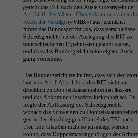
gericht das
BIT
nach den Ausle­gungsregeln der
Art. 31 ff. des Wiener Übereinkom­mens über da
Recht der Verträge
(«
VRK
») aus. Zunächst
führte das Bun­des­gericht aus, dass ver­schiedene
Schieds­gerichte bei der Ausle­gung des
BIT
zu
unter­schiedlichen Ergeb­nis­sen gelangt waren,
und dass das Bun­des­gericht seine eigene Ausle­
gung vornehme.
Das Bun­des­gericht stellte fest, dass sich der Wort
laut von Art. I Abs. 1 lit. a des
BIT
nicht aus­
drück­lich zu Dop­pel­staat­sange­höri­gen äussere
und das Abkom­men insofern lück­en­haft sei. Es
fol­gte der Auf­fas­sung des Schieds­gerichts,
wonach das Schweigen zu Dop­pel­staat­sange­höri
gen in der ein­schlägi­gen Klausel des
TBI
nach
Treu und Glauben nicht so aus­gelegt wer­den
könne, dass Dop­pel­staat­sange­höri­gen der Schutz