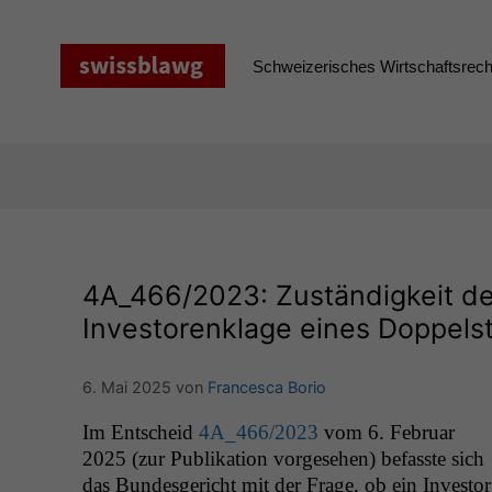
Zum
Inhalt
springen
Schweizerisches Wirtschaftsrecht
4A_466
/2023: Zuständigkeit de
Investorenklage eines Doppelst
6. Mai 2025
von
Francesca Borio
Im Entscheid
4A_466
/2023
vom 6. Feb­ru­ar
2025 (zur Pub­lika­tion vorge­se­hen) befasste sich
das Bun­des­gericht mit der Frage, ob ein Investor