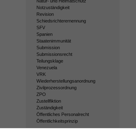
Natur- und Heimatschutz
Notzuständigkeit
Revision
Schiedsrichterernennung
SFV
Spanien
Staatenimmunität
Submission
Submissionsrecht
Teilungsklage
Venezuela
VRK
Wiederherstellungsanordnung
Zivilprozessordnung
ZPO
Zustellfiktion
Zuständigkeit
Öffentliches Personalrecht
Öffentlichkeitsprinzip