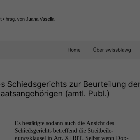
 • hrsg. von Juana Vasella
Home
Über swissblawg
s Schiedsgerichts zur Beurteilung de
aatsangehörigen (amtl. Publ.)
Es bestätigte sodann auch die Ansicht des
Schieds­gerichts betr­e­f­fend die Stre­it­bei­le­
gungsklausel in Art.
XI
BIT
. Selb­st wenn Dop­