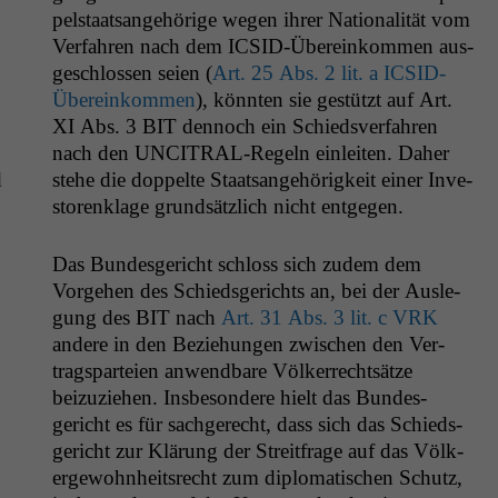
pel­staat­sange­hörige wegen ihrer Nation­al­ität vom
Ver­fahren nach dem ICSID-Übereinkom­men aus­
geschlossen seien (
Art. 25 Abs. 2 lit. a ICSID-
Übereinkom­men
), kön­nten sie gestützt auf Art.
XI
Abs. 3
BIT
den­noch ein Schiedsver­fahren
nach den UNCI­TRAL-Regeln ein­leit­en. Daher
d
ste­he die dop­pelte Staat­sange­hörigkeit ein­er Inve­
storen­klage grund­sät­zlich nicht entgegen.
Das Bun­des­gericht schloss sich zudem dem
Vorge­hen des Schieds­gerichts an, bei der Ausle­
gung des
BIT
nach
Art. 31 Abs. 3 lit. c
VRK
andere in den Beziehun­gen zwis­chen den Ver­
tragsparteien anwend­bare Völk­er­recht­sätze
beizuziehen. Ins­beson­dere hielt das Bun­des­
gericht es für sachgerecht, dass sich das Schieds­
gericht zur Klärung der Stre­it­frage auf das Völk­
erge­wohn­heit­srecht zum diplo­ma­tis­chen Schutz,