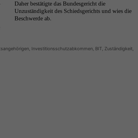
­
Daher bestätigte das Bun­des­gericht die
Unzuständigkeit des Schieds­gerichts und wies die
Beschw­erde ab.
.
tsangehörigen
,
Investitionsschutzabkommen
,
BIT
,
Zuständigkeit
,
Notwendige
Cookies
Diese
Cookies sind
nicht
optional, es
braucht sie,
damit die