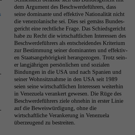
dem Argu­ment des Beschw­erde­führers, dass
s
seine dom­i­nante und effek­tive Nation­al­ität nicht
die vene­zolanis­che sei. Dies sei gemäss Bun­des­
gericht eine rechtliche Frage. Das Schieds­gericht
habe zu Recht die wirtschaftlichen Inter­essen des
Beschw­erde­führers als entschei­den­des Kri­teri­um
zur Bes­tim­mung sein­er dom­i­nan­ten und effek­tiv­
en Staat­sange­hörigkeit herange­zo­gen. Trotz sein­
er langjähri­gen per­sön­lichen und sozialen
Bindun­gen in die
USA
und nach Spanien und
­
sein­er Wohn­sitz­nahme in den
USA
seit 1989
seien seine wirtschaftlichen Inter­essen weit­er­hin
in Venezuela ver­ankert gewe­sen. Die Rüge des
Beschw­erde­führers ziele ohne­hin in erster Lin­ie
auf die Beweiswürdi­gung, ohne die
­
wirtschaftliche Ver­ankerung in Venezuela
überzeu­gend zu bestreiten.