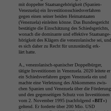
mit dop­pel­ter Staat­sange­hörigkeit (Spanien-
Venezuela) ein Investi­tion­ss­chiedsver­fahren
gegen einen sein­er bei­den Heimat­staat­en
(Venezuela) ein­leit­en könne. Das Bun­des­gericht
bestätigte die Ein­schätzung des Schieds­gerichts,
wonach die dom­i­nante und effek­tive Staat­sange­
hörigkeit des Klägers die vene­zolanis­che sei, un
es sich daher zu Recht für unzuständig erk­
lärt hatte.
A., vene­zolanisch-spanis­ch­er Dop­pel­bürg­er,
tätigte Investi­tio­nen in Venezuela. 2020 leit­ete er
ein Schiedsver­fahren gegen Venezuela ein und
machte eine Ver­let­zung des Abkom­mens zwis­
chen Spanien und Venezuela über die Förderung
und den gegen­seit­i­gen Schutz von Investi­tio­nen
vom 2. Novem­ber 1995 (nach­fol­gend «
BIT
»)
gel­tend. Er forderte über 200 Mio.
USD