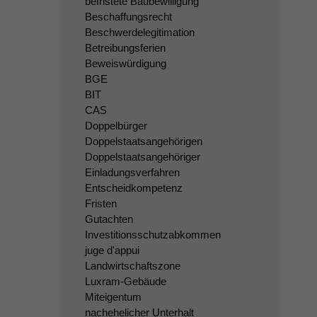
befristete Baubewilligung
Beschaffungsrecht
Beschwerdelegitimation
Betreibungsferien
Beweiswürdigung
BGE
BIT
CAS
Doppelbürger
Doppelstaatsangehörigen
Doppelstaatsangehöriger
Einladungsverfahren
Entscheidkompetenz
Fristen
Gutachten
Investitionsschutzabkommen
juge d'appui
Landwirtschaftszone
Luxram-Gebäude
Miteigentum
nachehelicher Unterhalt