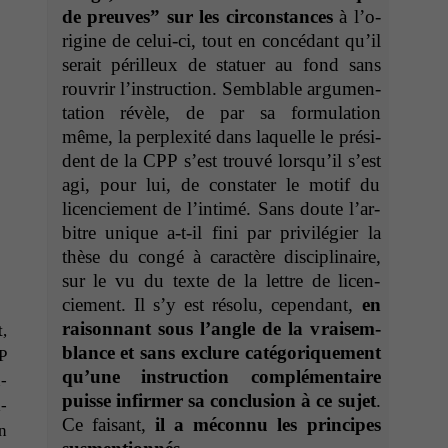
Cookies
de preuves” sur les cir­con­stances
à l’o­
Diese
rig­ine de celui-ci, tout en con­cé­dant qu’il
Cookies sind
serait périlleux de stat­uer au fond sans
nicht
optional, es
rou­vrir l’in­struc­tion. Sem­blable argu­men­
braucht sie,
ta­tion révèle, de par sa for­mu­la­tion
damit die
même, la per­plex­ité dans laque­lle le prési­
Website
dent de la
CPP
s’est trou­vé lorsqu’il s’est
korrekt
agi, pour lui, de con­stater le motif du
angezeigt
werden kann.
licen­ciement de l’in­timé. Sans doute l’ar­
bi­tre unique a‑t-il fini par priv­ilégi­er la
thèse du con­gé à car­ac­tère dis­ci­plinaire,
Statistiken
sur le vu du texte de la let­tre de licen­
Um unsere
ciement. Il s’y est résolu, cepen­dant,
en
Website zu
raison­nant sous l’an­gle de la vraisem­
,
verbessern,
blance et sans exclure caté­gorique­ment
P
zeichnen
qu’une instruc­tion com­plé­men­taire
wir
­
anonyme
puisse infirmer sa con­clu­sion à ce sujet
.
­
statistische
Ce faisant,
il a mécon­nu les principes
n
Daten auf.