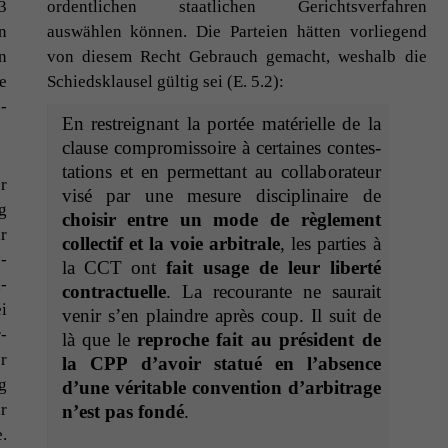
3
ordentlichen staatlichen Gerichtsver­fahren
n
auswählen kön­nen. Die Parteien hät­ten vor­liegend
n
von diesem Recht Gebrauch gemacht, weshalb die
e
Schied­sklausel gültig sei (E. 5.2):
­
En restreignant la portée matérielle de la
clause com­pro­mis­soire à cer­taines con­tes­
ta­tions et en per­me­t­tant au col­lab­o­ra­teur
r
visé par une mesure dis­ci­plinaire de
g
choisir entre un mode de règle­ment
r
col­lec­tif et la voie arbi­trale
, les par­ties à
­
la
CCT
ont
fait usage de leur lib­erté
­
con­tractuelle
. La recourante ne saurait
i
venir s’en plain­dre après coup. Il suit de
­
là que le
reproche fait au prési­dent de
r
la
CPP
d’avoir statué en l’ab­sence
g
d’une véri­ta­ble con­ven­tion d’ar­bi­trage
r
n’est pas fondé
.
.