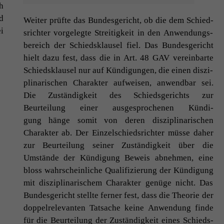
h
d
Weit­er prüfte das Bun­des­gericht, ob die dem Schied­
i
srichter vorgelegte Stre­it­igkeit in den Anwen­dungs­
bere­ich der Schied­sklausel fiel. Das Bun­des­gericht
hielt dazu fest, dass die in Art. 48
GAV
vere­in­barte
Schied­sklausel nur auf Kündi­gun­gen, die einen diszi­
pli­nar­ischen Charak­ter aufweisen, anwend­bar sei.
Die Zuständigkeit des Schieds­gerichts zur
Beurteilung ein­er aus­ge­sproch­enen Kündi­
gung hänge somit von deren diszi­pli­nar­ischen
Charak­ter ab. Der Einzelschied­srichter müsse daher
zur Beurteilung sein­er Zuständigkeit über die
Umstände der Kündi­gung Beweis abnehmen, eine
bloss wahrschein­liche Qual­i­fizierung der Kündi­gung
mit diszi­pli­nar­ischem Charak­ter genüge nicht. Das
Bun­des­gericht stellte fern­er fest, dass die The­o­rie der
dop­pel­rel­e­van­ten Tat­sache keine Anwen­dung finde
für die Beurteilung der Zuständigkeit eines Schieds­