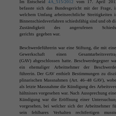
Im Entscheid
4A_515
/2012
vom 17. April 201
befasste sich das Bun­des­gericht mit der Frage, i
welchem Umfang arbeit­srechtliche Stre­it­igkeit­en i
Bin­nen­schiedsver­fahren schieds­fähig sind und ob di
Zuständigkeit des angerufe­nen Schieds
gerichts gegeben war.
Beschw­erde­führerin war eine Stiftung, die mit ein­e
Gew­erkschaft einen Gesam­tar­beitsver­tra
(
GAV
) abgeschlossen hat­te. Beschw­erdegeg­n­er wa
ein ehe­ma­liger Arbeit­nehmer der Beschw­erde
führerin. Der
GAV
enthielt Bes­tim­mungen zu diszi
pli­nar­ischen Mass­nah­men (Art. 46–48
GAV
), wobe
als let­zte Mass­nahme die Kündi­gung des Arbeitsver
hält­niss­es vorge­se­hen war. Nach Aussprechung ein­e
Kündi­gung war die Eröff­nung ein­er Unter­suchun
vorge­se­hen, bei welch­er sich der Arbeit­nehmer fü
sein fehlbares Ver­hal­ten recht­fer­ti­gen musste