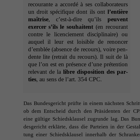
recourante a accordé à ses col­lab­o­ra­teurs
un droit spé­ci­fique dont ils ont
l’en­tière
maîtrise
, c’est-à-dire qu’ils
peu­vent
exercer s’ils le souhait­ent
(en recourant
con­tre le licen­ciement dis­ci­plinaire) ou
auquel il leur est lois­i­ble de renon­cer
d’em­blée (absence de recours), voire pen­
dente lite (retrait du recours). Il suit de là
que l’on est en présence d’une pré­ten­tion
rel­e­vant de la
libre dis­po­si­tion des par­
ties
, au sens de l’art. 354
CPC
.
Das Bun­des­gericht prüfte in einem näch­sten Schritt
ob dem Entscheid durch den Präsi­den­ten der
CP
eine gültige Schied­sklausel zugrunde lag. Das Bun
des­gericht erk­lärte, dass die Parteien in der Gestal
tung ein­er Schied­sklausel inner­halb der Schranke