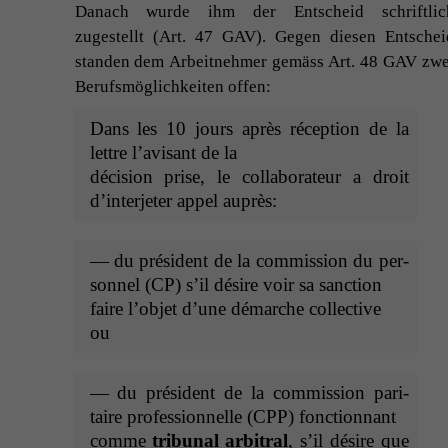
Danach wurde ihm der Entscheid schriftlic
zugestellt (Art. 47
GAV
). Gegen diesen Entschei
standen dem Arbeit­nehmer gemäss Art. 48
GAV
zwe
Beruf­s­möglichkeit­en offen:
Dans les 10 jours après récep­tion de la
let­tre l’av­isant de la
déci­sion prise, le col­lab­o­ra­teur a droit
d’in­ter­jeter appel auprès:
— du prési­dent de la com­mis­sion du per­
son­nel (
CP
) s’il désire voir sa sanction
faire l’ob­jet d’une démarche collective
ou
— du prési­dent de la com­mis­sion par­i­
taire pro­fes­sion­nelle (
CPP
) fonctionnant
comme
tri­bunal arbi­tral
, s’il désire que