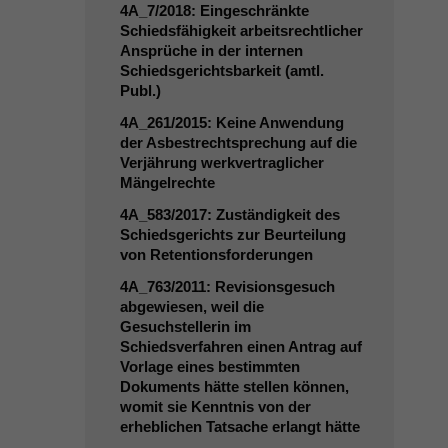
4A_7
/2018: Eingeschränkte
Schiedsfähigkeit arbeitsrechtlicher
Ansprüche in der internen
Schiedsgerichtsbarkeit (amtl.
Publ.)
4A_261
/2015: Keine Anwendung
der Asbestrechtsprechung auf die
Verjährung werkvertraglicher
Mängelrechte
4A_583
/2017: Zuständigkeit des
Schiedsgerichts zur Beurteilung
von Retentionsforderungen
4A_763
/2011: Revisionsgesuch
abgewiesen, weil die
Gesuchstellerin im
Schiedsverfahren einen Antrag auf
Vorlage eines bestimmten
Dokuments hätte stellen können,
womit sie Kenntnis von der
erheblichen Tatsache erlangt hätte