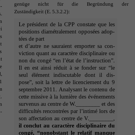
genüge nicht für die Begrün­dung der
­
Zuständigkeit (E. 5.3.2.2):
.
n
Le prési­dent de la
CPP
con­state que les
i
posi­tions diamé­trale­ment opposées adop­
s
tées de part
t
et d’autre ne sauraient emporter sa con­
s
vic­tion quant au car­ac­tère dis­ci­plinaire ou
t
non du con­gé “en l’é­tat de l’in­struc­tion”.
e
Il en est ain­si réduit à se fonder sur “le
,
seul élé­ment indis­cutable dont il dis­
1
pose”, soit la let­tre de licen­ciement du 9
m
sep­tem­bre 2011. Analysant le con­tenu de
cette mis­sive à la lumière des événe­ments
.
sur­venus au cen­tre de W.________ et des
n
dif­fi­cultés ren­con­trées par l’in­timé lors de
­
son affec­ta­tion au cen­tre de V.________,
il con­clut au car­ac­tère dis­ci­plinaire du
Notwendige
con­gé, “nonob­stant le relatif manque