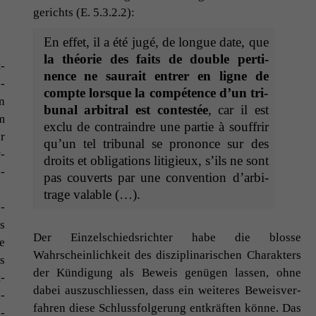
gerichts (E. 5.3.2.2):
En effet, il a été jugé, de longue date, que
la théorie des faits de dou­ble per­ti­
­
nence ne saurait entr­er en ligne de
­
compte lorsque la com­pé­tence d’un tri­
n
bunal arbi­tral est con­testée
, car il est
m
exclu de con­train­dre une par­tie à souf­frir
r
qu’un tel tri­bunal se prononce sur des
­
droits et oblig­a­tions litigieux, s’ils ne sont
­
pas cou­verts par une con­ven­tion d’ar­bi­
trage valable (…).
­
s
Der Einzelschied­srichter habe die blosse
e
Wahrschein­lichkeit des diszi­pli­nar­ischen Charak­ters
s
der Kündi­gung als Beweis genü­gen lassen, ohne
­
dabei auszuschliessen, dass ein weit­eres Beweisver­
­
fahren diese Schlussfol­gerung entkräften könne. Das
­