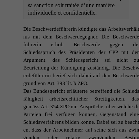
sa sanc­tion soit traitée d’une manière
indi­vidu­elle et confidentielle.
Die Beschw­erde­führerin kündigte das Arbeitsver­hält
nis mit dem Beschw­erdegeg­n­er. Die Beschw­erde
führerin erhob Beschw­erde gegen de
Schiedsspruch des Präsi­den­ten der
CPP
mit de
Argu­ment, das Schieds­gericht sei nicht zu
Beurteilung der Kündi­gung zuständig. Die Beschw
erde­führerin berief sich dabei auf den Beschw­erde
grund von Art. 393 lit. b
ZPO
.
Das Bun­des­gericht erläuterte betr­e­f­fend die Schieds
fähigkeit arbeit­srechtlich­er Stre­it­igkeit­en, das
gemäss Art. 354
ZPO
nur Ansprüche, über welche di
Parteien frei ver­fü­gen kön­nen, Gegen­stand eine
Schiedsver­fahrens bilden könne. Dabei sei zu beacht
en, dass der Arbeit­nehmer auf seine sich aus zwin
gen­den oder rel­a­tiv zwin­gen­den Bes­tim