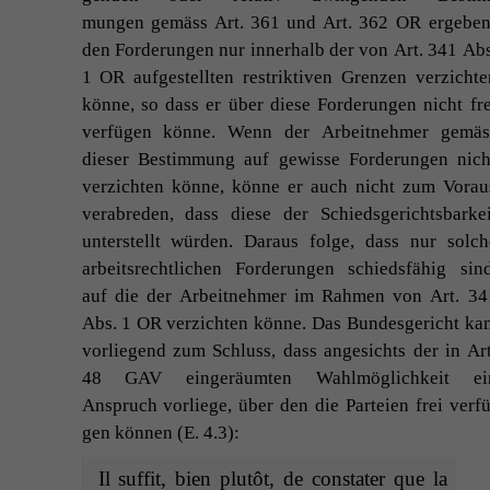
mungen gemäss Art. 361 und Art. 362
OR
ergeben
den Forderun­gen nur inner­halb der von Art. 341 Abs
1
OR
aufgestell­ten restrik­tiv­en Gren­zen verzicht­e
könne, so dass er über diese Forderun­gen nicht fre
ver­fü­gen könne. Wenn der Arbeit­nehmer gemäs
dieser Bes­tim­mung auf gewisse Forderun­gen nich
verzicht­en könne, könne er auch nicht zum Vorau
verabre­den, dass diese der Schieds­gerichts­barkei
unter­stellt wür­den. Daraus folge, dass nur solch
arbeit­srechtlichen Forderun­gen schieds­fähig sind
auf die der Arbeit­nehmer im Rah­men von Art. 34
Abs. 1
OR
verzicht­en könne. Das Bun­des­gericht ka
vor­liegend zum Schluss, dass angesichts der in Art
48
GAV
eingeräumten Wahlmöglichkeit ei
Anspruch vor­liege, über den die Parteien frei ver­fü
gen kön­nen (E. 4.3):
Il suf­fit, bien plutôt, de con­stater que la