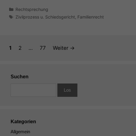
Kategorien
Rechtsprechung
Schlagwörter
Zivilprozess u. Schiedsgericht
,
Familienrecht
Seite
Seite
Seite
1
2
…
77
Weiter
→
Suchen
Kategorien
Allgemein