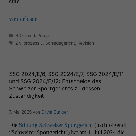
sind.
weit­er­lesen
Kategorien
BGE (amtl. Publ.)
Schlagwörter
Zivilprozess u. Schiedsgericht
,
Revision
SSG
2024/E/6,
SSG
2024/E/7,
SSG
2024/E/11
und
SSG
2024/E/12: Entscheide des
Schweizer Sportgerichts zu dessen
Zuständigkeit
7. Mai 2025
von
Olivia Curiger
Die
Stiftung Schweiz­er Sport­gericht
(nach­fol­gend:
“Schweiz­er Sport­gericht”) hat am 1. Juli 2024 die