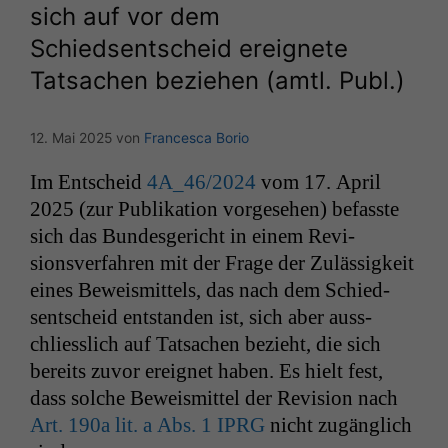
sich auf vor dem
Schiedsentscheid ereignete
Tatsachen beziehen (amtl. Publ.)
12. Mai 2025
von
Francesca Borio
Im Entscheid
4A_46
/2024
vom 17. April
2025 (zur Pub­lika­tion vorge­se­hen) befasste
sich das Bun­des­gericht in einem Revi­
sionsver­fahren mit der Frage der Zuläs­sigkeit
eines Beweis­mit­tels, das nach dem Schied­
sentscheid ent­standen ist, sich aber auss­
chliesslich auf Tat­sachen bezieht, die sich
bere­its zuvor ereignet haben. Es hielt fest,
dass solche Beweis­mit­tel der Revi­sion nach
Art. 190a lit. a Abs. 1
IPRG
nicht zugänglich