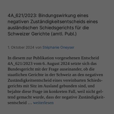
4A_621
/2023: Bindungswirkung eines
negativen Zuständigkeitsentscheids eines
ausländischen Schiedsgerichts für die
Schweizer Gerichte (amtl. Publ.)
1. Oktober 2024
von
Stéphanie Oneyser
In diesem zur Pub­lika­tion vorge­se­henen Entscheid
4A_621
/2023 vom 6. August 2024 set­zte sich das
Bun­des­gericht mit der Frage auseinan­der, ob die
staatlichen Gerichte in der Schweiz an den neg­a­tiv­en
Zuständigkeit­sentscheid eines vere­in­barten Schieds­
gerichts mit Sitz im Aus­land gebun­den sind, und
bejahte diese Frage im konkreten Fall, weil nicht gel­
tend gemacht wurde, dass der neg­a­tive Zuständigkeit­
sentscheid …
weit­er­lesen