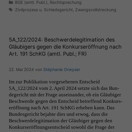
Kategorien
BGE (amtl. Publ.)
,
Rechtsprechung
Schlagwörter
Zivilprozess u. Schiedsgericht
,
Zwangsvollstreckung
5A_122
/2024: Beschwerdelegitimation des
Gläubigers gegen die Konkurseröffnung nach
Art. 191 SchKG (amtl. Publ.;
FR
)
22. Mai 2024
von
Stéphanie Oneyser
Im zur Pub­lika­tion vorge­se­henen Entscheid
5A_122
/2024 vom 2. April 2024 set­zte sich das Bun­
degericht mit der Frage auseinan­der, ob ein Gläu­biger
Beschw­erde gegen den Entscheid betr­e­f­fend Konkurs­
eröff­nung nach Art. 191 SchKG erheben kann. Das
Bun­des­gericht bejahte dies und erwog, dass die
Beschw­erdele­git­i­ma­tion der Gläu­biger gegen den
Konkurs­eröff­nungsentscheid sowohl die Frage der