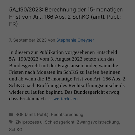
zeichnen
wir
5A_190
/2023: Berechnung der 15-monatigen
anonyme
Frist von Art. 166 Abs. 2 SchKG (amtl. Publ.;
statistische
FR
)
Daten auf.
7. September 2023
von
Stéphanie Oneyser
Funktionalität
Einige
In diesem zur Pub­lika­tion vorge­se­henen Entscheid
Funktionen auf
5A_190
/2023 vom 3. August 2023 set­zte sich das
dieser Website
Bun­des­gericht mit der Frage auseinan­der, wann die
sind optional.
Fris­ten nach Monat­en im SchKG zu laufen begin­nen
Wenn Sie
und ab wann die 15-monatige Frist von Art. 166 Abs. 2
diese Option
SchKG nach Eröff­nung des Recht­söff­nungsentschei­ds
deaktivieren,
wieder zu laufen begin­nt. Das Bun­des­gericht erwog,
kann die
dass Fris­ten nach …
weit­er­lesen
Website nicht
zu 100%
funktionieren.
Kategorien
BGE (amtl. Publ.)
,
Rechtsprechung
Schlagwörter
Zivilprozess u. Schiedsgericht
,
Zwangsvollstreckung
,
SchKG
Marketing