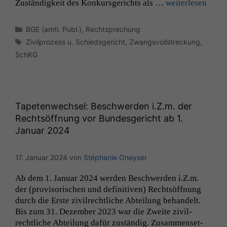
Zuständigkeit des Konkurs­gerichts als …
weit­er­lesen
Kategorien
BGE (amtl. Publ.)
,
Rechtsprechung
Schlagwörter
Zivilprozess u. Schiedsgericht
,
Zwangsvollstreckung
,
SchKG
Tapetenwechsel: Beschwerden i.Z.m. der
Rechtsöffnung vor Bundesgericht ab 1.
Januar 2024
17. Januar 2024
von
Stéphanie Oneyser
Ab dem 1. Jan­u­ar 2024 wer­den Beschw­er­den i.Z.m.
der (pro­vi­sorischen und defin­i­tiv­en) Recht­söff­nung
durch die Erste zivil­rechtliche Abteilung behan­delt.
Bis zum 31. Dezem­ber 2023 war die Zweite zivil­
rechtliche Abteilung dafür zuständig. Zusam­menset­