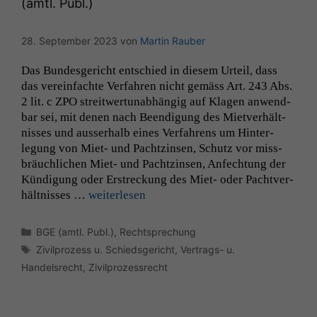
(amtl. Publ.)
28. September 2023
von
Martin Rauber
Notwendige
Das Bun­des­gericht entsch­ied in diesem Urteil, dass
Cookies
das vere­in­fachte Ver­fahren nicht gemäss Art. 243 Abs.
Diese
Cookies sind
2 lit. c
ZPO
stre­itwer­tun­ab­hängig auf Kla­gen anwend­
nicht
bar sei, mit denen nach Beendi­gung des Mietver­hält­
optional, es
niss­es und ausser­halb eines Ver­fahrens um Hin­ter­
braucht sie,
legung von Miet- und Pachtzin­sen, Schutz vor miss­
damit die
bräuch­lichen Miet- und Pachtzin­sen, Anfech­tung der
Website
Kündi­gung oder Erstreck­ung des Miet- oder Pachtver­
korrekt
hält­niss­es …
weit­er­lesen
angezeigt
werden kann.
Kategorien
BGE (amtl. Publ.)
,
Rechtsprechung
Schlagwörter
Zivilprozess u. Schiedsgericht
,
Vertrags- u.
Statistiken
Handelsrecht
,
Zivilprozessrecht
Um unsere
Website zu
verbessern,