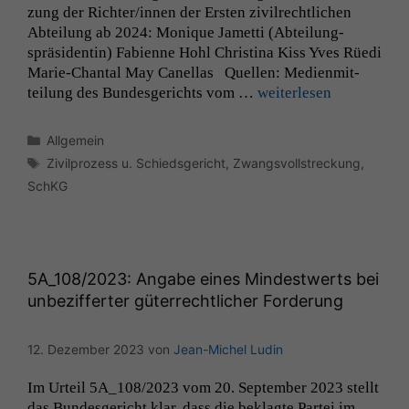
zung der Richter/innen der Ersten zivil­rechtlichen
Abteilung ab 2024: Monique Jamet­ti (Abteilung­
spräsi­dentin) Fabi­enne Hohl Christi­na Kiss Yves Rüe­di
Marie-Chan­­tal May Canel­las Quellen: Medi­en­mit­
teilung des Bun­des­gerichts vom …
weit­er­lesen
Kategorien
Allgemein
Schlagwörter
Zivilprozess u. Schiedsgericht
,
Zwangsvollstreckung
,
SchKG
5A_108
/2023: Angabe eines Mindestwerts bei
unbezifferter güterrechtlicher Forderung
12. Dezember 2023
von
Jean-Michel Ludin
Im Urteil
5A_108
/2023 vom 20. Sep­tem­ber 2023 stellt
das Bun­des­gericht klar, dass die beklagte Partei im