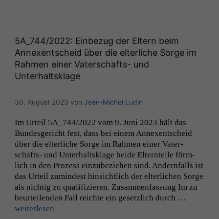
Wir speichern
anonyme Daten ab,
um interne
marketingtechnische
5A_744
/2022: Einbezug der Eltern beim
Auswertungen
Annexentscheid über die elterliche Sorge im
durchführen zu
Rahmen einer Vaterschafts- und
können. Diese helfen
uns, unsere Website
Unterhaltsklage
zu verbessern.
30. August 2023
von
Jean-Michel Ludin
Im Urteil
5A_744
/2022 vom 9. Juni 2023 hält das
Bun­des­gericht fest, dass bei einem Annex­entscheid
über die elter­liche Sorge im Rah­men ein­er Vater­
schafts- und Unter­halt­sklage bei­de Eltern­teile förm­
lich in den Prozess einzubeziehen sind. Andern­falls ist
das Urteil zumin­d­est hin­sichtlich der elter­lichen Sorge
als nichtig zu qual­i­fizieren. Zusam­men­fas­sung Im zu
beurteilen­den Fall reichte ein geset­zlich durch …
weit­er­lesen