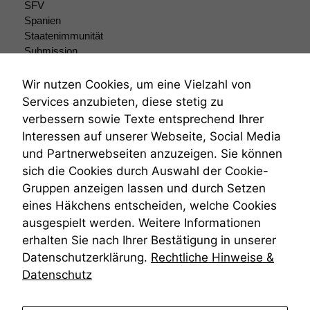
SFV
Spanien
Staatenimmunität
Submission
Submissionsrecht
Teilungsklage
Wir nutzen Cookies, um eine Vielzahl von
Venezuela
Services anzubieten, diese stetig zu
VRK
verbessern sowie Texte entsprechend Ihrer
Wiederherstellungsanordnung
Interessen auf unserer Webseite, Social Media
Zivilprozessordnung
und Partnerwebseiten anzuzeigen. Sie können
ZPO
sich die Cookies durch Auswahl der Cookie-
Zustellfiktion
Gruppen anzeigen lassen und durch Setzen
Zuständigkeit
Öffentliches Personalrecht
eines Häkchens entscheiden, welche Cookies
Öffentlichkeitsprinzip
ausgespielt werden. Weitere Informationen
erhalten Sie nach Ihrer Bestätigung in unserer
Datenschutzerklärung.
Rechtliche Hinweise &
Datenschutz