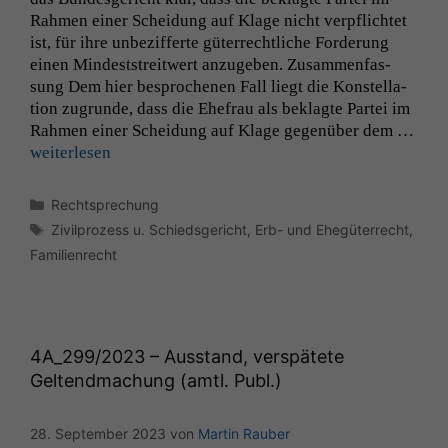
Rah­men ein­er Schei­dung auf Klage nicht verpflichtet
ist, für ihre unbez­if­ferte güter­rechtliche Forderung
einen Min­dest­stre­itwert anzugeben. Zusam­men­fas­
sung Dem hier besproch­enen Fall liegt die Kon­stel­la­
tion zugrunde, dass die Ehe­frau als beklagte Partei im
Rah­men ein­er Schei­dung auf Klage gegenüber dem …
weit­er­lesen
Kategorien
Rechtsprechung
Schlagwörter
Zivilprozess u. Schiedsgericht
,
Erb- und Ehegüterrecht
,
Familienrecht
4A_299
/2023 – Ausstand, verspätete
Geltendmachung (amtl. Publ.)
28. September 2023
von
Martin Rauber