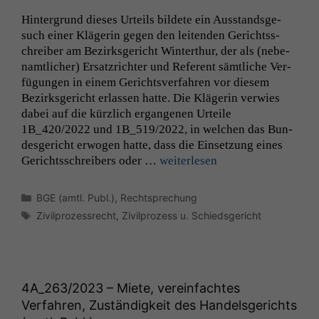
Hin­ter­grund dieses Urteils bildete ein Aus­stands­ge­
such ein­er Klägerin gegen den lei­t­en­den Gerichtss­
chreiber am Bezirks­gericht Win­terthur, der als (nebe­
namtlich­er) Ersatzrichter und Ref­er­ent sämtliche Ver­
fü­gun­gen in einem Gerichtsver­fahren vor diesem
Bezirks­gericht erlassen hat­te. Die Klägerin ver­wies
dabei auf die kür­zlich ergan­genen Urteile
1B_420
/2022 und
1B_519
/2022, in welchen das Bun­
des­gericht erwogen hat­te, dass die Ein­set­zung eines
Gerichtss­chreibers oder …
weit­er­lesen
Kategorien
BGE (amtl. Publ.)
,
Rechtsprechung
Schlagwörter
Zivilprozessrecht
,
Zivilprozess u. Schiedsgericht
4A_263
/2023 – Miete, vereinfachtes
Verfahren, Zuständigkeit des Handelsgerichts