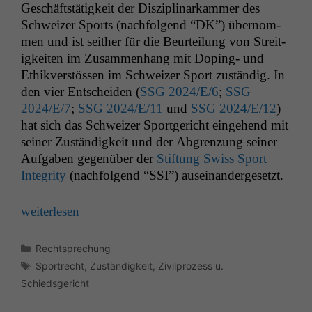
Geschäft­stätigkeit der Diszi­pli­narkam­mer des
Schweiz­er Sports (nach­fol­gend “
DK
”) über­nom­
men und ist sei­ther für die Beurteilung von Stre­it­
igkeit­en im Zusam­men­hang mit Dop­ing- und
Ethikver­stössen im Schweiz­er Sport zuständig. In
den vier Entschei­den (
SSG
2024/E/6
;
SSG
2024/E/7
;
SSG
2024/E/11
und
SSG
2024/E/12
)
hat sich das Schweiz­er Sport­gericht einge­hend mit
sein­er Zuständigkeit und der Abgren­zung sein­er
Auf­gaben gegenüber der
Stiftung Swiss Sport
Integri­ty
(nach­fol­gend “
SSI
”) auseinandergesetzt.
weit­er­lesen
Kategorien
Rechtsprechung
Schlagwörter
Sportrecht
,
Zuständigkeit
,
Zivilprozess u.
Schiedsgericht