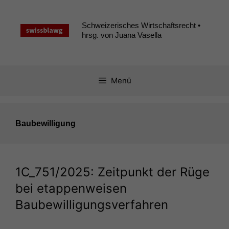
Zum
Inhalt
Schweizerisches Wirtschaftsrecht •
springen
hrsg. von Juana Vasella
Menü
Baubewilligung
1C_751
/2025: Zeitpunkt der Rüge
bei etappenweisen
Baubewilligungsverfahren