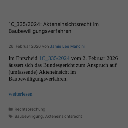
1C_335
/2024: Akteneinsichtsrecht im
Baubewilligungsverfahren
26. Februar 2026
von
Jamie Lee Mancini
Im Entscheid
1C_335
/2024
vom 2. Feb­ru­ar 2026
äussert sich das Bun­des­gericht zum Anspruch auf
(umfassende) Aktenein­sicht im
Baubewilligungsverfahren.
weit­er­lesen
Kategorien
Rechtsprechung
Schlagwörter
Baubewilligung
,
Akteneinsichtsrecht