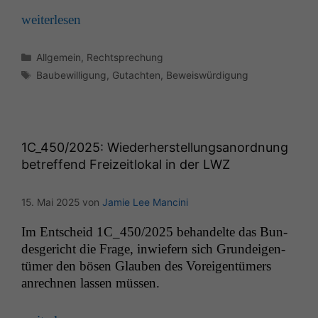
weit­er­lesen
Kategorien
Allgemein
,
Rechtsprechung
Schlagwörter
Baubewilligung
,
Gutachten
,
Beweiswürdigung
1C_450
/2025: Wiederherstellungsanordnung
betreffend Freizeitlokal in der
LWZ
15. Mai 2025
von
Jamie Lee Mancini
Im Entscheid
1C_450
/2025 behan­delte das Bun­
des­gericht die Frage, inwiefern sich Grun­deigen­
tümer den bösen Glauben des Vor­eigen­tümers
anrech­nen lassen müssen.