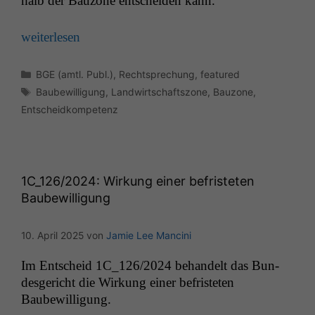
halb der Bau­zone entschei­den kann.
weit­er­lesen
Kategorien
BGE (amtl. Publ.)
,
Rechtsprechung
,
featured
Schlagwörter
Notwendige
Baubewilligung
,
Landwirtschaftszone
,
Bauzone
,
Cookies
Entscheidkompetenz
Diese
Cookies sind
nicht
optional, es
braucht sie,
1C_126
/2024: Wirkung einer befristeten
damit die
Baubewilligung
Website
korrekt
angezeigt
10. April 2025
von
Jamie Lee Mancini
werden kann.
Im Entscheid
1C_126
/2024 behan­delt das Bun­
des­gericht die Wirkung ein­er befris­teten
Statistiken
Baubewilligung.
Um unsere