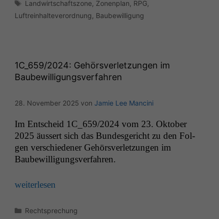
Schlagwörter
Landwirtschaftszone
,
Zonenplan
,
RPG
,
Luftreinhalteverordnung
,
Baubewilligung
1C_659
/2024: Gehörsverletzungen im
Baubewilligungsverfahren
28. November 2025
von
Jamie Lee Mancini
Im Entscheid
1C_659
/2024 vom 23. Okto­ber
2025 äussert sich das Bun­des­gericht zu den Fol­
gen ver­schieden­er Gehörsver­let­zun­gen im
Baubewilligungsverfahren.
weit­er­lesen
Kategorien
Rechtsprechung