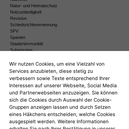
Natur- und Heimatschutz
Notzuständigkeit
Revision
Schiedsrichterernennung
SFV
Spanien
Staatenimmunität
Submission
Submissionsrecht
Teilungsklage
Wir nutzen Cookies, um eine Vielzahl von
Venezuela
Services anzubieten, diese stetig zu
VRK
verbessern sowie Texte entsprechend Ihrer
Wiederherstellungsanordnung
Interessen auf unserer Webseite, Social Media
Zivilprozessordnung
und Partnerwebseiten anzuzeigen. Sie können
ZPO
sich die Cookies durch Auswahl der Cookie-
Zustellfiktion
Gruppen anzeigen lassen und durch Setzen
Zuständigkeit
Öffentliches Personalrecht
eines Häkchens entscheiden, welche Cookies
Öffentlichkeitsprinzip
ausgespielt werden. Weitere Informationen
erhalten Sie nach Ihrer Bestätigung in unserer