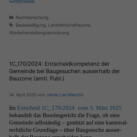
weit­er­lesen
Kategorien
Rechtsprechung
Schlagwörter
Baubewilligung
,
Landwirtschaftszone
,
Wiederherstellungsanordnung
1C_170
/2024: Entscheidkompetenz der
Gemeinde bei Baugesuchen ausserhalb der
Bauzone (amtl. Publ.)
14. April 2025
von
Jamie Lee Mancini
Im
Entscheid
1C_170
/2024 vom 5. März 2025
behan­delt das Bun­des­gericht die Frage, ob eine
Gemeinde selb­ständig – gestützt auf eine kan­ton­al­
rechtliche Grund­lage – über Bauge­suche ausser­