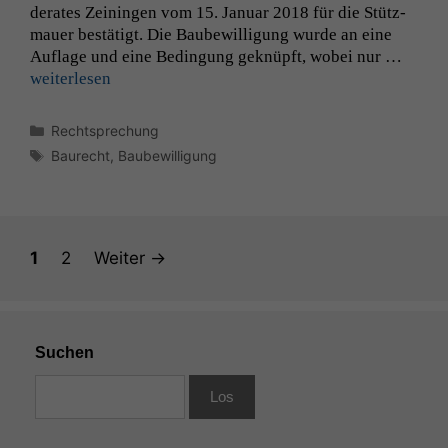
der­ates Zeinin­gen vom 15. Jan­u­ar 2018 für die Stütz­
mauer bestätigt. Die Baube­wil­li­gung wurde an eine
Marketing
Auflage und eine Bedin­gung geknüpft, wobei nur …
Wir speichern
weit­er­lesen
anonyme Daten ab,
um interne
marketingtechnische
Kategorien
Rechtsprechung
Auswertungen
Schlagwörter
Baurecht
,
Baubewilligung
durchführen zu
können. Diese helfen
uns, unsere Website
zu verbessern.
Seite
Seite
1
2
Weiter
→
Suchen