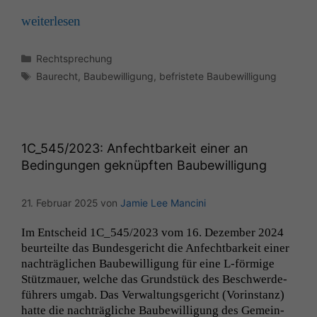
Website zu
weit­er­lesen
verbessern,
zeichnen
wir
Kategorien
Rechtsprechung
anonyme
Schlagwörter
Baurecht
,
Baubewilligung
,
befristete Baubewilligung
statistische
Daten auf.
Funktionalität
1C_545
/2023: Anfechtbarkeit einer an
Einige
Bedingungen geknüpften Baubewilligung
Funktionen auf
dieser Website
sind optional.
21. Februar 2025
von
Jamie Lee Mancini
Wenn Sie
diese Option
Im Entscheid
1C_545
/2023 vom 16. Dezem­ber 2024
deaktivieren,
beurteilte das Bun­des­gericht die Anfecht­barkeit ein­er
kann die
nachträglichen Baube­wil­li­gung für eine L‑förmige
Website nicht
Stütz­mauer, welche das Grund­stück des Beschw­erde­
zu 100%
führers umgab. Das Ver­wal­tungs­gericht (Vorin­stanz)
funktionieren.
hat­te die nachträgliche Baube­wil­li­gung des Gemein­