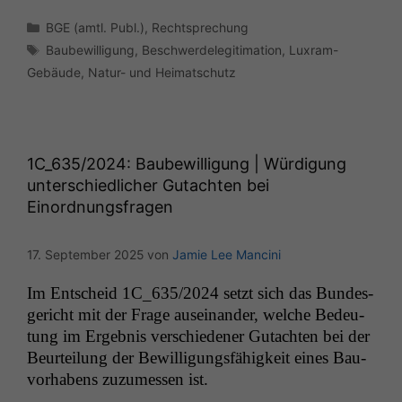
Kategorien
BGE (amtl. Publ.)
,
Rechtsprechung
Schlagwörter
Baubewilligung
,
Beschwerdelegitimation
,
Luxram-
Gebäude
,
Natur- und Heimatschutz
1C_635
/2024: Baubewilligung | Würdigung
unterschiedlicher Gutachten bei
Einordnungsfragen
17. September 2025
von
Jamie Lee Mancini
Im Entscheid
1C_635
/2024 set­zt sich das Bun­des­
gericht mit der Frage auseinan­der, welche Bedeu­
tung im Ergeb­nis ver­schieden­er Gutacht­en bei der
Beurteilung der Bewil­li­gungs­fähigkeit eines Bau­
vorhabens zuzumessen ist.