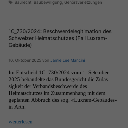
Schlagwörter
Baurecht
,
Baubewilligung
,
Gehörsverletzungen
1C_730
/2024: Beschwerdelegitimation des
Schweizer Heimatschutzes (Fall Luxram-
Gebäude)
10. Oktober 2025
von
Jamie Lee Mancini
Im Entscheid
1C_730
/2024 vom 1. Setem­ber
2025 behan­delte das Bun­des­gericht die Zuläs­
sigkeit der Ver­bands­beschw­erde des
Heimatschutzes im Zusam­men­hang mit dem
geplanten Abbruch des sog. «Luxram-Gebäudes»
in Arth.
weit­er­lesen