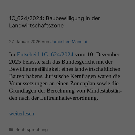
1C_624
/2024: Baubewilligung in der
Landwirtschaftszone
27. Januar 2026
von
Jamie Lee Mancini
Im
Entscheid
1C_624
/2024
vom 10. Dezem­ber
2025 befasste sich das Bun­des­gericht mit der
Bewil­li­gungs­fähigkeit eines land­wirtschaftlichen
Bau­vorhabens. Juris­tis­che Kern­fra­gen waren die
Voraus­set­zun­gen an einen Zonen­plan sowie die
Grund­la­gen der Berech­nung von Min­destab­stän­
den nach der Luftreinhalteverordnung.
weit­er­lesen
Kategorien
Rechtsprechung