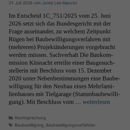
31. Juli 2026
von
Jamie Lee Mancini
Im Entscheid
1C_751
/2025 vom 25. Juni
2026 set­zt sich das Bun­des­gericht mit der
Frage auseinan­der, zu welchem Zeit­punkt
Rügen bei Baube­wil­li­gungsver­fahren mit
(mehreren) Pro­jek­tän­derun­gen vorge­bracht
wer­den müssen. Sachver­halt Die Baukom­
mis­sion Küs­nacht erteilte ein­er Bauge­such­
stel­lerin mit Beschluss vom 15. Dezem­ber
2020 unter Nebenbes­tim­mungen eine Baube­
wil­li­gung für den Neubau eines Mehrfam­i­
lien­haus­es mit Tief­garage (Stamm­baube­wil­li­
gung). Mit Beschluss vom …
weit­er­lesen
Kategorien
Rechtsprechung
Schlagwörter
Baubewilligung
,
Baubewilligungsverfahren