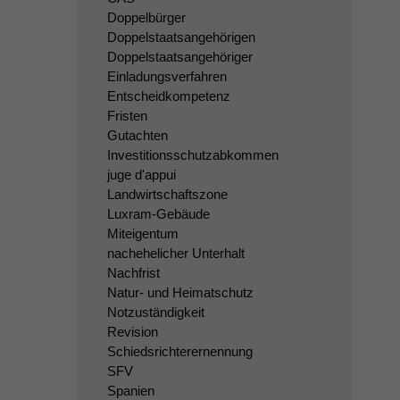
Doppelbürger
Doppelstaatsangehörigen
Doppelstaatsangehöriger
Einladungsverfahren
Entscheidkompetenz
Fristen
Gutachten
Investitionsschutzabkommen
juge d'appui
Landwirtschaftszone
Luxram-Gebäude
Miteigentum
nachehelicher Unterhalt
Nachfrist
Natur- und Heimatschutz
Notzuständigkeit
Revision
Schiedsrichterernennung
SFV
Spanien