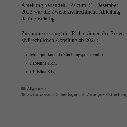
Abteilung behan­delt. Bis zum 31. Dezem­ber
2023 war die Zweite zivil­rechtliche Abteilung
dafür zuständig.
Zusam­menset­zung der Richter/innen der Ersten
zivil­rechtlichen Abteilung ab 2024:
Monique Jamet­ti (Abteilung­spräsi­dentin)
Fabi­enne Hohl
Christi­na Kiss
Kategorien
Allgemein
Schlagwörter
Zivilprozess u. Schiedsgericht
,
Zwangsvollstreckun