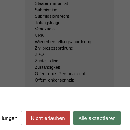
Staatenimmunität
Submission
Submissionsrecht
Teilungsklage
Venezuela
VRK
Wiederherstellungsanordnung
Zivilprozessordnung
ZPO
Zustellfiktion
Zuständigkeit
Öffentliches Personalrecht
Öffentlichkeitsprinzip
ellungen
Nicht erlauben
Alle akzeptieren