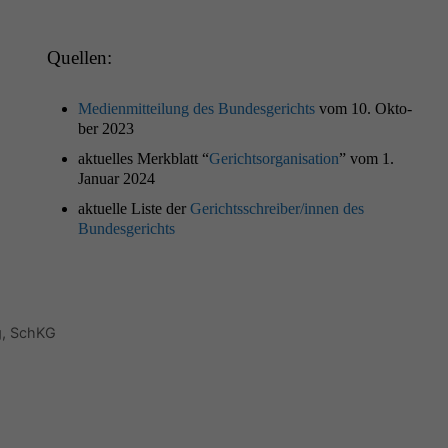
Quellen:
Medi­en­mit­teilung des Bun­des­gerichts
vom 10. Okto­
ber 2023
aktuelles Merk­blatt “
Gericht­sor­gan­i­sa­tion
” vom 1.
Jan­u­ar 2024
aktuelle Liste der
Gerichtsschreiber/innen des
Bundesgerichts
g
,
SchKG