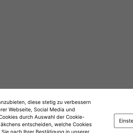
werden kann.
Statistiken
Um unsere
Website zu
verbessern,
zeichnen
wir
anonyme
statistische
Daten auf.
Funktionalität
Einige
anzubieten, diese stetig zu verbessern
Funktionen auf
erer Webseite, Social Media und
dieser Website
 Cookies durch Auswahl der Cookie-
sind optional.
Einst
Wenn Sie
Häkchens entscheiden, welche Cookies
diese Option
Sie nach Ihrer Bestätigung in unserer