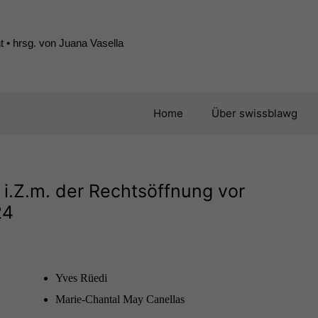
 • hrsg. von Juana Vasella
Home
Über swissblawg
.Z.m. der Rechtsöffnung vor
24
Yves Rüe­di
Marie-Chan­tal May Canellas