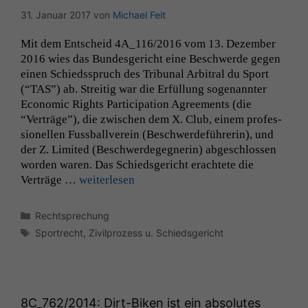
31. Januar 2017
von
Michael Feit
Mit dem Entscheid
4A_116
/2016 vom 13. Dezem­ber
2016 wies das Bun­des­gericht eine Beschw­erde gegen
einen Schiedsspruch des Tri­bunal Arbi­tral du Sport
(“
TAS
”) ab. Stre­it­ig war die Erfül­lung soge­nan­nter
Eco­nom­ic Rights Par­tic­i­pa­tion Agree­ments (die
“Verträge”), die zwis­chen dem X. Club, einem pro­fes­
sionellen Fuss­bal­lvere­in (Beschw­erde­führerin), und
der Z. Lim­it­ed (Beschw­erdegeg­ner­in) abgeschlossen
wor­den waren. Das Schieds­gericht erachtete die
Verträge …
weit­er­lesen
Kategorien
Rechtsprechung
Schlagwörter
Sportrecht
,
Zivilprozess u. Schiedsgericht
8C_762
/2014: Dirt-Biken ist ein absolutes