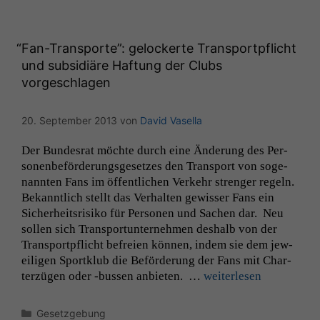
Website
korrekt
angezeigt
“
Fan-Transporte”: gelockerte Transportpflicht
werden kann.
und subsidiäre Haftung der Clubs
vorgeschlagen
Statistiken
Um unsere
20. September 2013
von
David Vasella
Website zu
verbessern,
Der Bun­desrat möchte durch eine Änderung des Per­
zeichnen
so­n­en­be­förderungs­ge­set­zes den Trans­port von soge­
wir
nan­nten Fans im öffentlichen Verkehr strenger regeln.
anonyme
Bekan­ntlich stellt das Ver­hal­ten gewiss­er Fans ein
statistische
Sicher­heit­srisiko für Per­so­n­en und Sachen dar. Neu
Daten auf.
sollen sich Trans­portun­ternehmen deshalb von der
Trans­portpflicht befreien kön­nen, indem sie dem jew­
eili­gen Sportk­lub die Beförderung der Fans mit Char­
Funktionalität
terzü­gen oder ‑bussen anbi­eten. …
weit­er­lesen
Einige
Funktionen auf
dieser Website
Kategorien
Gesetzgebung