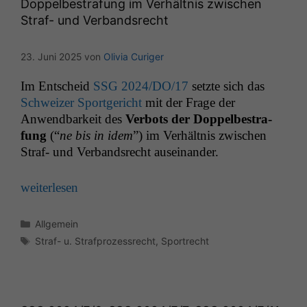
Doppelbestrafung im Verhältnis zwischen
Straf- und Verbandsrecht
23. Juni 2025
von
Olivia Curiger
Im Entscheid
SSG
2024/
DO
/17
set­zte sich das
Schweiz­er Sport­gericht
mit der Frage der
Anwend­barkeit des
Ver­bots der Dop­pelbe­stra­
fung
(“
ne bis in idem
”) im Ver­hält­nis zwis­chen
Straf- und Ver­band­srecht auseinander.
weit­er­lesen
Kategorien
Allgemein
Schlagwörter
Straf- u. Strafprozessrecht
,
Sportrecht