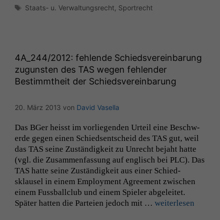
sind optional.
Schlagwörter
Staats- u. Verwaltungsrecht
,
Sportrecht
Wenn Sie
diese Option
deaktivieren,
kann die
Website nicht
4A_244
/2012: fehlende Schiedsvereinbarung
zu 100%
zugunsten des
TAS
wegen fehlender
funktionieren.
Bestimmtheit der Schiedsvereinbarung
Marketing
20. März 2013
von
David Vasella
Wir speichern
anonyme Daten ab,
Das BGer heisst im vor­liegen­den Urteil eine Beschw­
um interne
erde gegen einen Schied­sentscheid des
TAS
gut, weil
marketingtechnische
das
TAS
seine Zuständigkeit zu Unrecht bejaht hat­te
Auswertungen
(vgl. die Zusam­men­fas­sung auf englisch bei
PLC
). Das
durchführen zu
TAS
hat­te seine Zuständigkeit aus ein­er Schied­
können. Diese helfen
sklausel in einem Employ­ment Agree­ment zwis­chen
uns, unsere Website
zu verbessern.
einem Fuss­ball­club und einem Spiel­er abgeleit­et.
Später hat­ten die Parteien jedoch mit …
weit­er­lesen