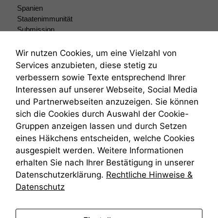
Spanien
Staatenimmunität
Submission
Submissionsrecht
Teilungsklage
Wir nutzen Cookies, um eine Vielzahl von
Venezuela
Services anzubieten, diese stetig zu
VRK
verbessern sowie Texte entsprechend Ihrer
Wiederherstellungsanordnung
Interessen auf unserer Webseite, Social Media
Zivilprozessordnung
und Partnerwebseiten anzuzeigen. Sie können
ZPO
sich die Cookies durch Auswahl der Cookie-
Zustellfiktion
Gruppen anzeigen lassen und durch Setzen
Zuständigkeit
Öffentliches Personalrecht
eines Häkchens entscheiden, welche Cookies
Öffentlichkeitsprinzip
ausgespielt werden. Weitere Informationen
erhalten Sie nach Ihrer Bestätigung in unserer
Datenschutzerklärung.
Rechtliche Hinweise &
Datenschutz