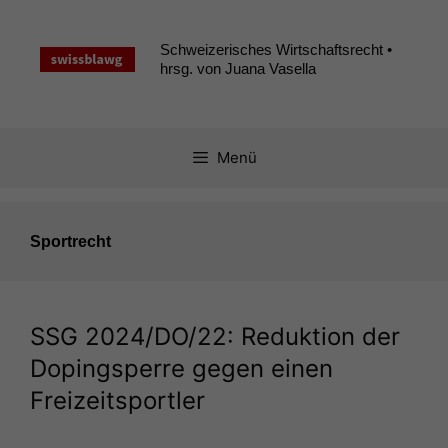
Zum
Inhalt
Schweizerisches Wirtschaftsrecht •
springen
hrsg. von Juana Vasella
Menü
Sportrecht
SSG
2024/
DO
/22: Reduktion der
Dopingsperre gegen einen
Freizeitsportler