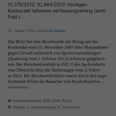
1C_176
/2013,
1C_684
/2013: Hooligan-
Konkordat teilweise verfassungswidrig (amtl.
Publ.)
10. Januar 2014
von
David Vasella
Das BGer hat eine Beschw­erde mit Bezug auf das
Konko­r­dat vom 15. Novem­ber 2007 über Mass­nah­men
gegen Gewalt anlässlich von Sportver­anstal­tun­gen
(Änderung vom 2. Feb­ru­ar 2012) teil­weise gut­ge­heis­
sen. Der Entscheid enthält in Ziff. C des Sachver­halts
eine Über­sicht über die Änderun­gen vom 2. Feb­ru­
ar 2012. Die Beschw­erde­führer waren durch den ange­
Notwendige
focht­e­nen Erlass als Besuch­er von Fuss­ball­spie­len …
Cookies
weit­er­lesen
Diese
Cookies sind
nicht
Kategorien
Rechtsprechung
,
BGE (amtl. Publ.)
optional, es
Schlagwörter
Staats- u. Verwaltungsrecht
,
Sportrecht
braucht sie,
damit die