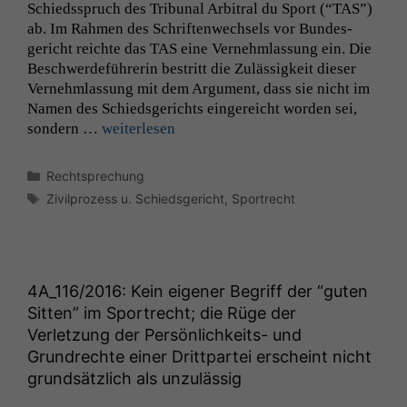
Schiedsspruch des Tri­bunal Arbi­tral du Sport (“
TAS
”)
ab. Im Rah­men des Schriften­wech­sels vor Bun­des­
gericht reichte das
TAS
eine Vernehm­las­sung ein. Die
Beschw­erde­führerin bestritt die Zuläs­sigkeit dieser
Vernehm­las­sung mit dem Argu­ment, dass sie nicht im
Namen des Schieds­gerichts ein­gere­icht wor­den sei,
son­dern …
weit­er­lesen
Kategorien
Rechtsprechung
Schlagwörter
Zivilprozess u. Schiedsgericht
,
Sportrecht
4A_116
/2016: Kein eigener Begriff der “guten
Sitten” im Sportrecht; die Rüge der
Verletzung der Persönlichkeits- und
Grundrechte einer Drittpartei erscheint nicht
grundsätzlich als unzulässig