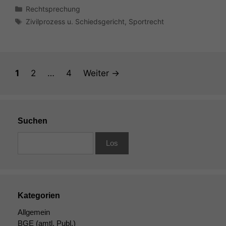
Kategorien
Rechtsprechung
Schlagwörter
Zivilprozess u. Schiedsgericht
,
Sportrecht
Seite
Seite
Seite
1
2
…
4
Weiter
→
Suchen
Kategorien
Allgemein
BGE
(amtl. Publ.)