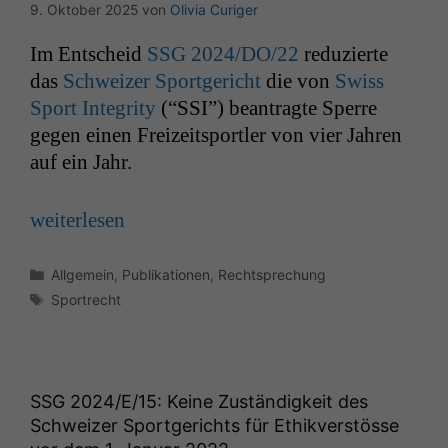
9. Oktober 2025
von
Olivia Curiger
Im Entscheid
SSG
2024/
DO
/22
reduzierte
das
Schweiz­er Sport­gericht
die von
Swiss
Sport Integri­ty
(“
SSI
”) beantragte Sperre
gegen einen Freizeit­sportler von vier Jahren
auf ein Jahr.
weit­er­lesen
Kategorien
Allgemein
,
Publikationen
,
Rechtsprechung
Schlagwörter
Sportrecht
SSG
2024/E/15: Keine Zuständigkeit des
Schweizer Sportgerichts für Ethikverstösse