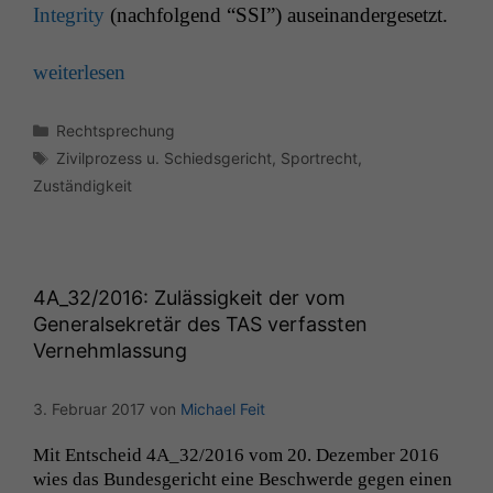
Integri­ty
(nach­fol­gend “
SSI
”) auseinandergesetzt.
weit­er­lesen
Kategorien
Rechtsprechung
Schlagwörter
Zivilprozess u. Schiedsgericht
,
Sportrecht
,
Zuständigkeit
4A_32
/2016: Zulässigkeit der vom
Generalsekretär des
TAS
verfassten
Vernehmlassung
3. Februar 2017
von
Michael Feit
Mit Entscheid
4A_32
/2016 vom 20. Dezem­ber 2016
wies das Bun­des­gericht eine Beschw­erde gegen einen