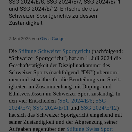
SSG
2024/E/6,
SSG
2024/E/7,
SSG
2024/E/11
und
SSG
2024/E/12: Entscheide des
Schweizer Sportgerichts zu dessen
Zuständigkeit
7. Mai 2025
von
Olivia Curiger
Die
Stiftung Schweiz­er Sport­gericht
(nach­fol­gend:
“Schweiz­er Sport­gericht”) hat am 1. Juli 2024 die
Geschäft­stätigkeit der Diszi­pli­narkam­mer des
Schweiz­er Sports (nach­fol­gend “
DK
”) über­nom­
men und ist sei­ther für die Beurteilung von Stre­it­
igkeit­en im Zusam­men­hang mit Dop­ing- und
Ethikver­stössen im Schweiz­er Sport zuständig. In
den vier Entschei­den (
SSG
2024/E/6
;
SSG
2024/E/7
;
SSG
2024/E/11
und
SSG
2024/E/12
)
hat sich das Schweiz­er Sport­gericht einge­hend mit
sein­er Zuständigkeit und der Abgren­zung sein­er
Auf­gaben gegenüber der
Stiftung Swiss Sport