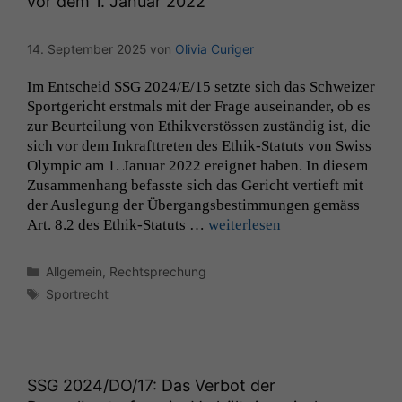
vor dem 1. Januar 2022
14. September 2025
von
Olivia Curiger
Im Entscheid
SSG
2024/E/15 set­zte sich das Schweiz­er
Sport­gericht erst­mals mit der Frage auseinan­der, ob es
zur Beurteilung von Ethikver­stössen zuständig ist, die
sich vor dem Inkraft­treten des Ethik-Statuts von Swiss
Olympic am 1. Jan­u­ar 2022 ereignet haben. In diesem
Zusam­men­hang befasste sich das Gericht ver­tieft mit
der Ausle­gung der Über­gangs­bes­tim­mungen gemäss
Art. 8.2 des Ethik-Statuts …
weit­er­lesen
Kategorien
Allgemein
,
Rechtsprechung
Schlagwörter
Sportrecht
SSG
2024/
DO
/17: Das Verbot der