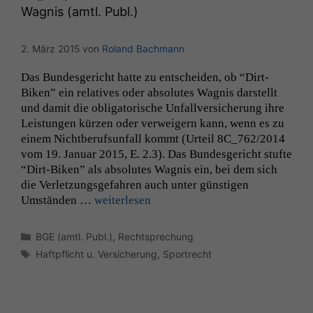
Wagnis (amtl. Publ.)
2. März 2015
von
Roland Bachmann
Das Bun­des­gericht hat­te zu entschei­den, ob “Dirt-
Biken” ein rel­a­tives oder absolutes Wag­nis darstellt
und damit die oblig­a­torische Unfal­lver­sicherung ihre
Leis­tun­gen kürzen oder ver­weigern kann, wenn es zu
einem Nicht­beruf­sun­fall kommt (Urteil
8C_762
/2014
vom 19. Jan­u­ar 2015, E. 2.3). Das Bun­des­gericht stufte
“Dirt-Biken” als absolutes Wag­nis ein, bei dem sich
die Ver­let­zungs­ge­fahren auch unter gün­sti­gen
Umstän­den …
weit­er­lesen
Kategorien
BGE (amtl. Publ.)
,
Rechtsprechung
Schlagwörter
Haftpflicht u. Versicherung
,
Sportrecht