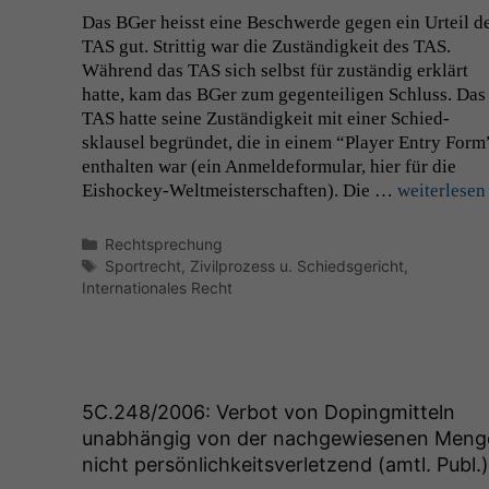
Das BGer heisst eine Beschw­erde gegen ein Urteil d
TAS
gut. Strit­tig war die Zuständigkeit des
TAS
.
Während das
TAS
sich selb­st für zuständig erk­lärt
hat­te, kam das BGer zum gegen­teili­gen Schluss. Das
TAS
hat­te seine Zuständigkeit mit ein­er Schied­
sklausel begrün­det, die in einem “Play­er Entry Form
enthal­ten war (ein Anmelde­for­mu­lar, hier für die
Eishock­­ey-Welt­meis­ter­schaften). Die …
weit­er­lesen
Kategorien
Rechtsprechung
Schlagwörter
Sportrecht
,
Zivilprozess u. Schiedsgericht
,
Internationales Recht
5C
.248/2006: Verbot von Dopingmitteln
unabhängig von der nachgewiesenen Meng
nicht persönlichkeitsverletzend (amtl. Publ.)