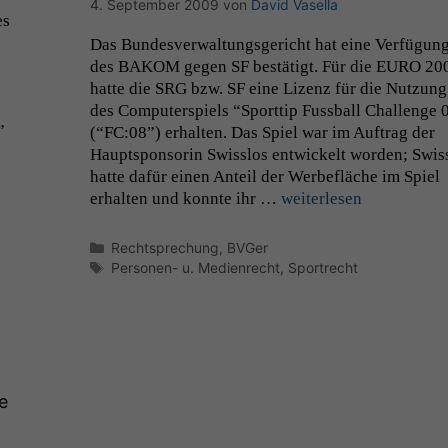
4. September 2009
von
David Vasella
es
Das Bun­desver­wal­tungs­gericht hat eine Ver­fü­gun
des
BAKOM
gegen
SF
bestätigt. Für die
EURO
20
hat­te die
SRG
bzw.
SF
eine Lizenz für die Nutzung
des Com­put­er­spiels “Sport­tip Fuss­ball Chal­lenge 
”
(“
FC
:08”) erhal­ten. Das Spiel war im Auf­trag der
Haupt­spon­sorin Swiss­los entwick­elt wor­den; Swiss
hat­te dafür einen Anteil der Wer­be­fläche im Spiel
erhal­ten und kon­nte ihr …
weit­er­lesen
Kategorien
Rechtsprechung
,
BVGer
Schlagwörter
Personen- u. Medienrecht
,
Sportrecht
e