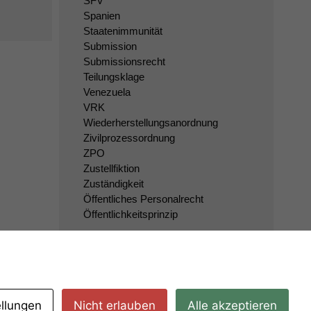
SFV
Spanien
Staatenimmunität
Submission
Submissionsrecht
Teilungsklage
Venezuela
VRK
Wiederherstellungsanordnung
Zivilprozessordnung
ZPO
Zustellfiktion
Zuständigkeit
Öffentliches Personalrecht
Öffentlichkeitsprinzip
ellungen
Nicht erlauben
Alle akzeptieren