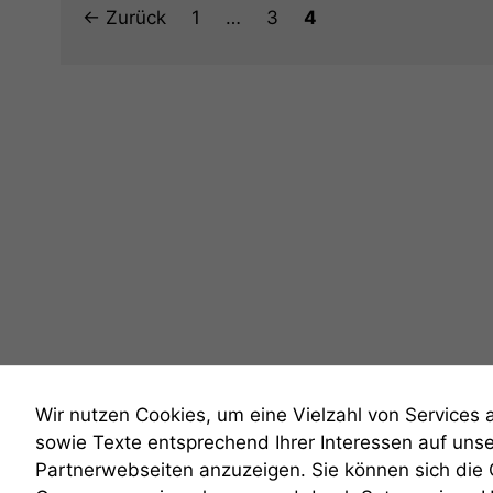
Seite
Seite
Seite
←
Zurück
1
…
3
4
Wir nutzen Cookies, um eine Vielzahl von Services 
sowie Texte entsprechend Ihrer Interessen auf uns
Partnerwebseiten anzuzeigen. Sie können sich die