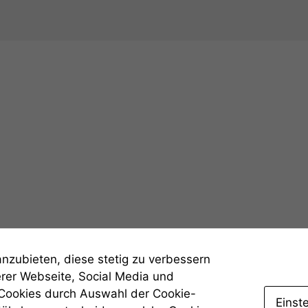
Notwendige
Cookies
Diese
Cookies sind
nicht
optional, es
anzubieten, diese stetig zu verbessern
braucht sie,
erer Webseite, Social Media und
damit die
Website
 Cookies durch Auswahl der Cookie-
Einst
korrekt