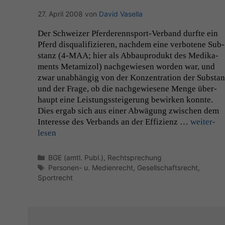
27. April 2008
von
David Vasella
Der Schweiz­er Pfer­­derennsport-Ver­band durfte ein
Pferd dis­qual­i­fizieren, nach­dem eine ver­botene Sub­
stanz (4‑
MAA
; hier als Abbaupro­dukt des Medika­
ments Metami­zol) nachgewiesen wor­den war, und
zwar unab­hängig von der Konzen­tra­tion der Sub­sta
und der Frage, ob die nachgewiesene Menge über­
haupt eine Leis­tungssteigerung bewirken kon­nte.
Dies ergab sich aus ein­er Abwä­gung zwis­chen dem
Inter­esse des Ver­bands an der Effizienz …
weit­er­
lesen
Kategorien
BGE (amtl. Publ.)
,
Rechtsprechung
Schlagwörter
Personen- u. Medienrecht
,
Gesellschaftsrecht
,
Sportrecht