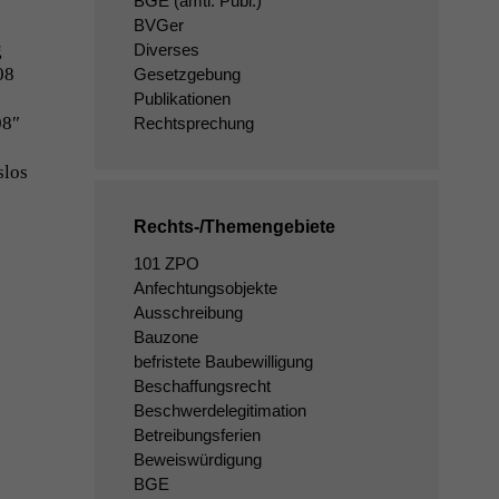
BGE
(amtl. Publ.)
BVGer
g
Diverses
08
Gesetzgebung
Publikationen
08″
Rechtsprechung
­los
Rechts-/Themengebiete
101 ZPO
Anfechtungsobjekte
Ausschreibung
Bauzone
befristete Baubewilligung
Beschaffungsrecht
Beschwerdelegitimation
Betreibungsferien
Beweiswürdigung
BGE