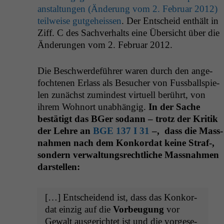
anstal­tun­gen (Änderung vom 2. Feb­ru­ar 2012)
teil­weise gut­ge­heis­sen
. Der Entscheid enthält in
Ziff. C des Sachver­halts eine Über­sicht über die
Änderun­gen vom 2. Feb­ru­ar 2012.
Die Beschw­erde­führer waren durch den ange­
focht­e­nen Erlass als Besuch­er von Fuss­ball­spie­
len zunächst zumin­d­est virtuell berührt, von
ihrem Wohnort unab­hängig.
In der Sache
bestätigt das BGer sodann – trotz der Kri­tik
der Lehre an
BGE
137 I 31
–,
dass die
Mass­
nah­men nach dem Konko­r­dat keine Straf‑,
son­dern ver­wal­tungsrechtliche Mass­nah­men
darstellen:
[…] Entschei­dend ist, dass das Konko­r­
dat einzig auf die
Vor­beu­gung
vor
Gewalt aus­gerichtet ist und die vorge­se­