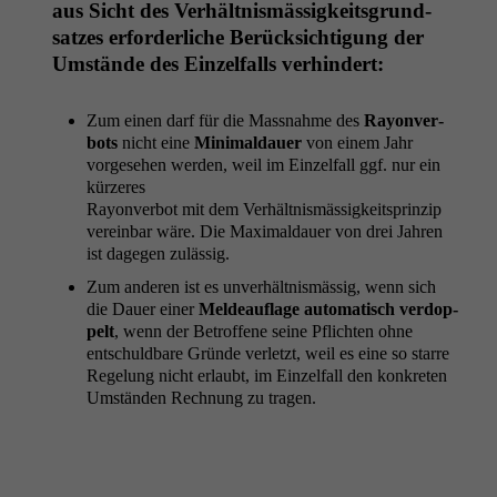
aus Sicht des Ver­hält­nis­mäs­sigkeits­grund­
satzes erforder­liche Berück­sich­ti­gung der
Umstände des Einzelfalls verhindert:
Zum einen darf für die Mass­nahme des
Ray­on­ver­
bots
nicht eine
Min­imal­dauer
von einem Jahr
vorge­se­hen wer­den, weil im Einzelfall ggf. nur ein
kürzeres
Ray­on­ver­bot mit dem Ver­hält­nis­mäs­sigkeit­sprinzip
vere­in­bar wäre. Die Max­imal­dauer von drei Jahren
ist dage­gen zulässig.
Zum anderen ist es unver­hält­nis­mäs­sig, wenn sich
die Dauer ein­er
Meldeau­flage automa­tisch ver­dop­
pelt
, wenn der Betrof­fene seine Pflicht­en ohne
entschuld­bare Gründe ver­let­zt, weil es eine so starre
Regelung nicht erlaubt, im Einzelfall den konkreten
Umstän­den Rech­nung zu tragen.