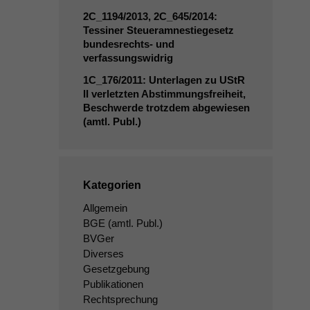
2C_1194
/2013,
2C_645
/2014:
Tessiner Steueramnestiegesetz
bundesrechts- und
verfassungswidrig
1C_176
/2011: Unterlagen zu UStR
II
verletzten Abstimmungsfreiheit,
Beschwerde trotzdem abgewiesen
(amtl. Publ.)
Kategorien
Allgemein
BGE
(amtl. Publ.)
BVGer
Diverses
Gesetzgebung
Publikationen
Rechtsprechung