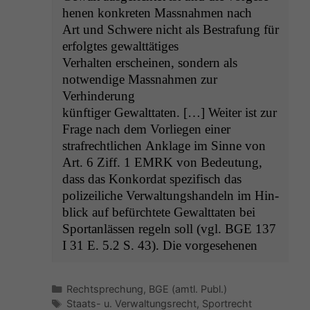
henen konkreten Mass­nah­men nach
Art und Schwere nicht als Bestra­fung für
erfol­gtes gewalttätiges
Ver­hal­ten erscheinen, son­dern als
notwendi­ge Mass­nah­men zur
Verhinderung
kün­ftiger Gewalt­tat­en. […] Weit­er ist zur
Frage nach dem Vor­liegen ein­er
strafrechtlichen Anklage im Sinne von
Art. 6 Ziff. 1
EMRK
von Bedeu­tung,
dass das Konko­r­dat spez­i­fisch das
polizeiliche Ver­wal­tung­shan­deln im Hin­
blick auf befürchtete Gewalt­tat­en bei
Sportan­lässen regeln soll (vgl.
BGE
137
I 31 E. 5.2 S. 43). Die vorge­se­henen
Kategorien
Rechtsprechung
,
BGE (amtl. Publ.)
Schlagwörter
Staats- u. Verwaltungsrecht
,
Sportrecht