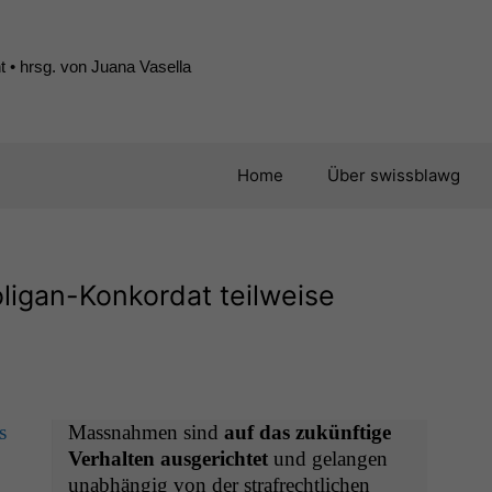
 • hrsg. von Juana Vasella
Home
Über swissblawg
ligan-Konkordat teilweise
s
Mass­nah­men sind
auf das zukün­ftige
Ver­hal­ten aus­gerichtet
und gelan­gen
unab­hängig von der strafrechtlichen