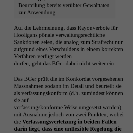
Beurteilung bere­its verübter Gewalt­tat­en
zur Anwendung
Auf die Lehrmei­n­ung, dass Ray­on­ver­bote für
Hooli­gans pönale verwaltungsrechtliche
Sank­tio­nen seien, die ana­log zum Strafrecht nur
auf­grund eines Ver­schuldens in einem kor­rek­ten
Ver­fahren ver­fügt werden
dür­fen, geht das BGer dabei nicht weit­er ein.
Das BGer prüft die im Konko­r­dat vorgesehenen
Mass­nah­men sodann im Detail und beurteilt sie
als ver­fas­sungskon­form (d.h. zumin­d­est kön­nen
sie auf
ver­fas­sungskon­forme Weise umge­set­zt wer­den),
mit Aus­nahme jedoch von zwei Punk­ten, wobei
die
Ver­fas­sungsver­let­zung in bei­den Fällen
darin liegt, dass eine unflex­i­ble Regelung die