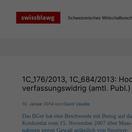
Zum
Inhalt
springen
Schweizerisches Wirtschaftsrecht
1C_176
/2013,
1C_684
/2013: Hoo
verfassungswidrig (amtl. Publ.)
10. Januar 2014
von
David Vasella
Das BGer hat eine Beschw­erde mit Bezug auf da
Konko­r­dat vom 15. Novem­ber 2007 über Mass­
nah­men gegen Gewalt anlässlich von Sportver­