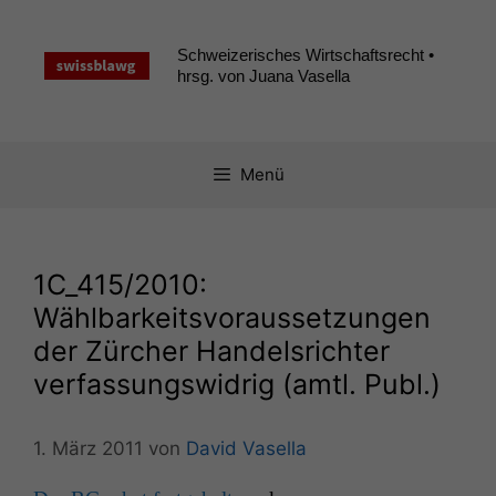
Zum
Inhalt
Schweizerisches Wirtschaftsrecht •
springen
hrsg. von Juana Vasella
Menü
1C_415
/2010:
Wählbarkeitsvoraussetzungen
der Zürcher Handelsrichter
verfassungswidrig (amtl. Publ.)
1. März 2011
von
David Vasella