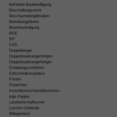
befristete Baubewilligung
Beschaffungsrecht
Beschwerdelegitimation
Betreibungsferien
Beweiswürdigung
BGE
Notwendige
BIT
Cookies
CAS
Diese
Doppelbürger
Cookies sind
Doppelstaatsangehörigen
nicht
Doppelstaatsangehöriger
optional, es
Einladungsverfahren
braucht sie,
Entscheidkompetenz
damit die
Fristen
Website
Gutachten
korrekt
Investitionsschutzabkommen
angezeigt
werden kann.
juge d'appui
Landwirtschaftszone
Luxram-Gebäude
Miteigentum
Statistiken