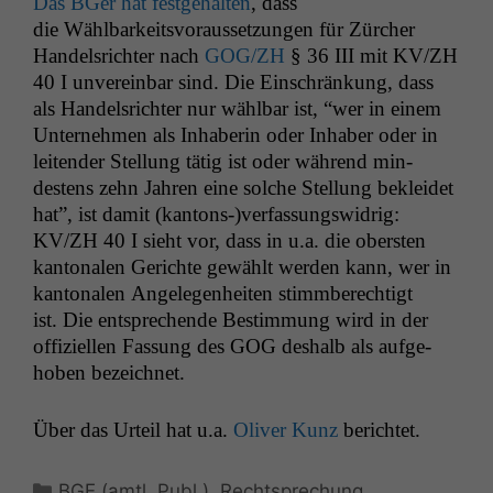
Das BGer hat fest­ge­hal­ten
, dass
die Wählbarkeitsvo­raus­set­zun­gen für Zürcher
Han­del­srichter nach
GOG
/
ZH
§ 36
III
mit
KV
/
ZH
40 I unvere­in­bar sind. Die Ein­schränkung, dass
als Han­del­srichter nur wählbar ist, “wer in einem
Unternehmen als Inhab­erin oder Inhab­er oder in
lei­t­en­der Stel­lung tätig ist oder während min­
destens zehn Jahren eine solche Stel­lung bek­lei­det
hat”, ist damit (kantons-)verfassungswidrig:
KV
/
ZH
40 I sieht vor, dass in u.a. die ober­sten
kan­tonalen Gerichte gewählt wer­den kann, wer in
kan­tonalen Angele­gen­heit­en stimm­berechtigt
ist. Die entsprechende Bes­tim­mung wird in der
offiziellen Fas­sung des
GOG
deshalb als aufge­
hoben bezeichnet.
Über das Urteil hat u.a.
Oliv­er Kunz
berichtet.
Kategorien
BGE (amtl. Publ.)
,
Rechtsprechung