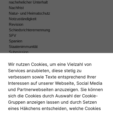
Um unsere
nachehelicher Unterhalt
Website zu
Nachfrist
verbessern,
Natur- und Heimatschutz
zeichnen
Notzuständigkeit
wir
Revision
anonyme
Schiedsrichterernennung
statistische
SFV
Daten auf.
Spanien
Staatenimmunität
Submission
Funktionalität
Submissionsrecht
Einige
Teilungsklage
Wir nutzen Cookies, um eine Vielzahl von
Funktionen auf
Venezuela
dieser Website
Services anzubieten, diese stetig zu
VRK
sind optional.
verbessern sowie Texte entsprechend Ihrer
Wiederherstellungsanordnung
Wenn Sie
Interessen auf unserer Webseite, Social Media
diese Option
Zivilprozessordnung
und Partnerwebseiten anzuzeigen. Sie können
deaktivieren,
ZPO
kann die
sich die Cookies durch Auswahl der Cookie-
Zustellfiktion
Website nicht
Gruppen anzeigen lassen und durch Setzen
Zuständigkeit
zu 100%
Öffentliches Personalrecht
eines Häkchens entscheiden, welche Cookies
funktionieren.