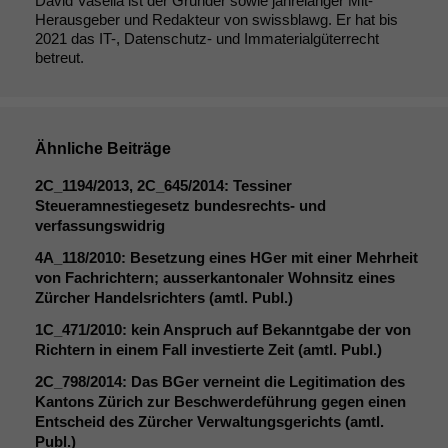
David Vasella ist der Gründer sowie jahrelanger Mit-
Herausgeber und Redakteur von swissblawg. Er hat bis
2021 das IT-, Datenschutz- und Immaterialgüterrecht
betreut.
Ähnliche Beiträge
2C_1194
/2013,
2C_645
/2014: Tessiner
Steueramnestiegesetz bundesrechts- und
verfassungswidrig
4A_118
/2010: Besetzung eines HGer mit einer Mehrheit
von Fachrichtern; ausserkantonaler Wohnsitz eines
Zürcher Handelsrichters (amtl. Publ.)
1C_471
/2010: kein Anspruch auf Bekanntgabe der von
Richtern in einem Fall investierte Zeit (amtl. Publ.)
2C_798
/2014: Das BGer verneint die Legitimation des
Kantons Zürich zur Beschwerdeführung gegen einen
Entscheid des Zürcher Verwaltungsgerichts (amtl.
Publ.)