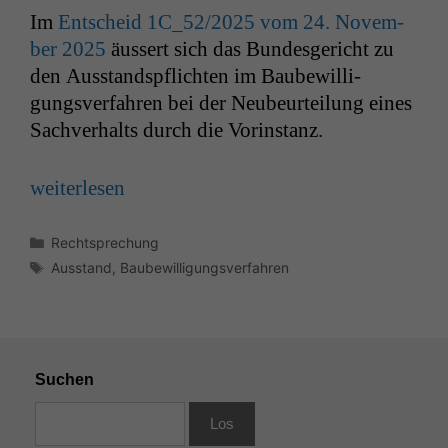
Im
Entscheid
1C_52
/2025 vom 24. Novem­
ber 2025
äussert sich das Bun­des­gericht zu
den Aus­stand­spflicht­en im Baube­wil­li­
gungsver­fahren bei der Neubeurteilung eines
Sachver­halts durch die Vorinstanz.
weit­er­lesen
Kategorien
Rechtsprechung
Schlagwörter
Ausstand
,
Baubewilligungsverfahren
Suchen