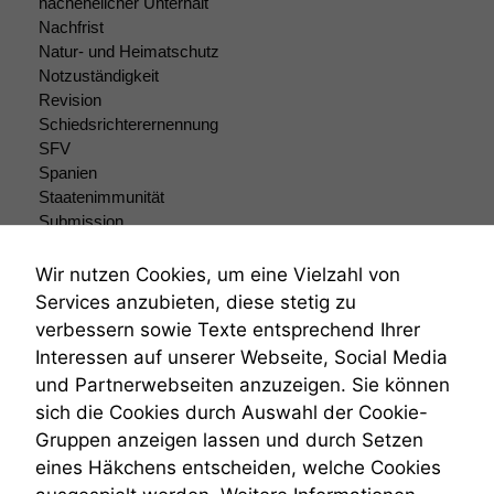
nachehelicher Unterhalt
Nachfrist
Natur- und Heimatschutz
Notzuständigkeit
Revision
Schiedsrichterernennung
SFV
Notwendige
Spanien
Cookies
Staatenimmunität
Diese
Submission
Cookies sind
Submissionsrecht
nicht
optional, es
Teilungsklage
Wir nutzen Cookies, um eine Vielzahl von
braucht sie,
Venezuela
Services anzubieten, diese stetig zu
damit die
VRK
verbessern sowie Texte entsprechend Ihrer
Website
Wiederherstellungsanordnung
Interessen auf unserer Webseite, Social Media
korrekt
Zivilprozessordnung
angezeigt
und Partnerwebseiten anzuzeigen. Sie können
ZPO
werden kann.
sich die Cookies durch Auswahl der Cookie-
Zustellfiktion
Gruppen anzeigen lassen und durch Setzen
Zuständigkeit
Öffentliches Personalrecht
eines Häkchens entscheiden, welche Cookies
Statistiken
Öffentlichkeitsprinzip