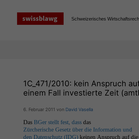
Zum
Inhalt
springen
Schweizerisches Wirtschaftsrecht
1C_471
/2010: kein Anspruch au
einem Fall investierte Zeit (amtl
6. Februar 2011
von
David Vasella
Das
BGer stellt fest, dass
das
Zürcherische Gesetz über die Infor­ma­tion und
den Daten­schutz (
IDG
)
keinen Anspruch auf die