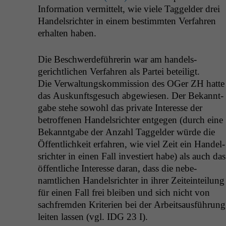
Infor­ma­tion ver­mit­telt, wie viele Taggelder drei
Han­del­srichter in einem bes­timmten Ver­fahren
erhal­ten haben.
Die Beschw­erde­führerin war am han­dels­
gerichtlichen Ver­fahren als Partei beteiligt.
Die Ver­wal­tungskom­mis­sion des OGer
ZH
hat­te
das Auskun­fts­ge­such abgewiesen. Der Bekan­nt­
gabe ste­he sowohl das pri­vate Inter­esse der
betrof­fe­nen Han­del­srichter ent­ge­gen (durch eine
Bekan­nt­gabe der Anzahl Taggelder würde die
Öffentlichkeit erfahren, wie viel Zeit ein Han­del­
srichter in einen Fall investiert habe) als auch das
öffentliche Inter­esse daran, dass die nebe­
namtlichen Han­del­srichter in ihrer Zeit­ein­teilung
für einen Fall frei bleiben und sich nicht von
sach­frem­den Kri­te­rien bei der Arbeit­saus­führung
leit­en lassen (vgl.
IDG
23 I).