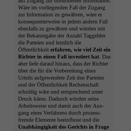
auf Zugang zur umstrit­te­nen Infor­ma­tion.
Wäre im vor­liegen­den Fall der Zugang
zur Infor­ma­tion zu gewähren, wäre er
kon­se­quenter­weise in jedem andern Fall
eben­falls zu gewähren und wür­den mit
der Bekan­nt­gabe der Anzahl Taggelder
die Parteien und let­ztlich die
Öffentlichkeit
erfahren, wie viel Zeit ein
Richter in einen Fall investiert hat
. Das
aber liefe darauf hin­aus, dass der Richter
über die für die Vor­bere­itung eines
Urteils aufgewen­dete Zeit den Parteien
und der Öffentlichkeit Rechen­schaft
schuldig wäre und entsprechend unter
Druck käme. Dadurch wür­den seine
Arbeitsweise und damit auch der Aus­
gang eines Ver­fahrens durch prozess­
fremde Ele­mente bee­in­flusst und die
Unab­hängigkeit des Gerichts in Frage