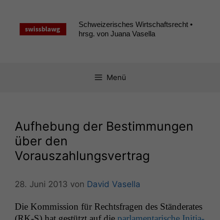
Zum
Inhalt
Schweizerisches Wirtschaftsrecht •
springen
hrsg. von Juana Vasella
Menü
Aufhebung der Bestimmungen
über den
Vorauszahlungsvertrag
28. Juni 2013
von
David Vasella
Die Kom­mis­sion für Rechts­fra­gen des Stän­der­ates
(
RK
‑S) hat gestützt auf die
par­la­men­tarische Ini­tia­