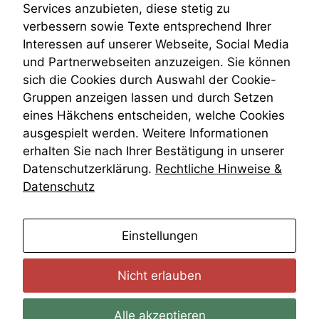
Venezuela
Services anzubieten, diese stetig zu
Daten auf.
VRK
verbessern sowie Texte entsprechend Ihrer
Wiederherstellungsanordnung
Interessen auf unserer Webseite, Social Media
Zivilprozessordnung
Funktionalität
und Partnerwebseiten anzuzeigen. Sie können
ZPO
Einige
sich die Cookies durch Auswahl der Cookie-
Zustellfiktion
Funktionen auf
Gruppen anzeigen lassen und durch Setzen
Zuständigkeit
dieser Website
Öffentliches Personalrecht
eines Häkchens entscheiden, welche Cookies
sind optional.
Öffentlichkeitsprinzip
Wenn Sie
ausgespielt werden. Weitere Informationen
diese Option
erhalten Sie nach Ihrer Bestätigung in unserer
deaktivieren,
Datenschutzerklärung.
Rechtliche Hinweise &
kann die
Datenschutz
Website nicht
zu 100%
funktionieren.
anmelden
Einstellungen
Marketing
Nicht erlauben
Wir speichern
anonyme Daten ab,
um interne
Alle akzeptieren