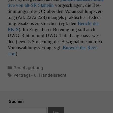
tive von alt-SR Stähe­lin
vorgeschla­gen, die Bes­
tim­mungen des
OR
über den Vorauszahlungsver­
trag (Art. 227a-228) man­gels prak­tis­ch­er Bedeu­
tung ersat­z­los zu stre­ichen (vgl. den
Bericht der
RK
‑S
). Im Zuge dieser Bere­ini­gung soll auch
UWG
3 lit. m und
UWG
4 lit. d angepasst wer­
den (jew­eils Stre­ichung der Bezug­nahme auf den
Vorauszahlungsver­trag; vgl.
Entwurf der Revi­
sion
).
Kategorien
Gesetzgebung
Schlagwörter
Vertrags- u. Handelsrecht
Suchen