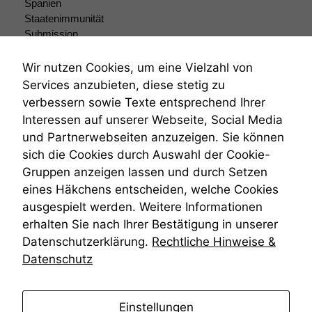
Spanien
wir
Staatenimmunität
anonyme
Submission
statistische
Daten auf.
Submissionsrecht
Teilungsklage
Wir nutzen Cookies, um eine Vielzahl von
Venezuela
Services anzubieten, diese stetig zu
VRK
Funktionalität
verbessern sowie Texte entsprechend Ihrer
Einige
Wiederherstellungsanordnung
Interessen auf unserer Webseite, Social Media
Funktionen auf
Zivilprozessordnung
und Partnerwebseiten anzuzeigen. Sie können
dieser Website
ZPO
sind optional.
sich die Cookies durch Auswahl der Cookie-
Zustellfiktion
Wenn Sie
Gruppen anzeigen lassen und durch Setzen
Zuständigkeit
diese Option
Öffentliches Personalrecht
eines Häkchens entscheiden, welche Cookies
deaktivieren,
Öffentlichkeitsprinzip
ausgespielt werden. Weitere Informationen
kann die
Website nicht
erhalten Sie nach Ihrer Bestätigung in unserer
zu 100%
Datenschutzerklärung.
Rechtliche Hinweise &
funktionieren.
Datenschutz
Marketing
anmelden
Einstellungen