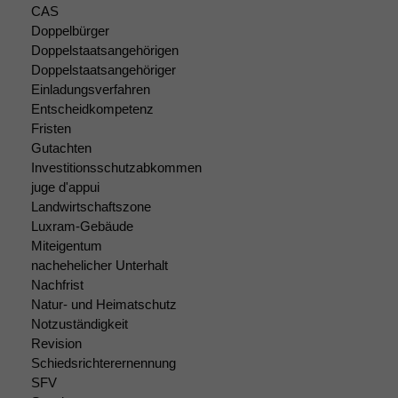
CAS
Doppelbürger
Doppelstaatsangehörigen
Notwendige
Doppelstaatsangehöriger
Cookies
Einladungsverfahren
Diese
Entscheidkompetenz
Cookies sind
Fristen
nicht
Gutachten
optional, es
braucht sie,
Investitionsschutzabkommen
damit die
juge d'appui
Website
Landwirtschaftszone
korrekt
Luxram-Gebäude
angezeigt
Miteigentum
werden kann.
nachehelicher Unterhalt
Nachfrist
Natur- und Heimatschutz
Statistiken
Notzuständigkeit
Um unsere
Revision
Website zu
Schiedsrichterernennung
verbessern,
SFV
zeichnen