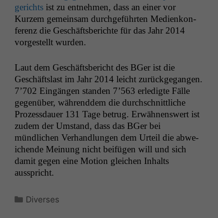
gerichts
ist zu ent­nehmen, dass an ein­er vor
Kurzem gemein­sam durchge­führten Medi­enkon­
ferenz die Geschäfts­berichte für das Jahr 2014
vorgestellt wurden.
Laut dem Geschäfts­bericht des BGer ist die
Geschäft­slast im Jahr 2014 leicht zurück­ge­gan­gen.
7’702 Eingän­gen standen 7’563 erledigte Fälle
gegenüber, während­dem die durch­schnit­tliche
Prozess­dauer 131 Tage betrug. Erwäh­nenswert ist
zudem der Umstand, dass das BGer bei
mündlichen Ver­hand­lun­gen dem Urteil die abwe­
ichende Mei­n­ung nicht beifü­gen will und sich
damit gegen eine Motion gle­ichen Inhalts
ausspricht.
Kategorien
Diverses