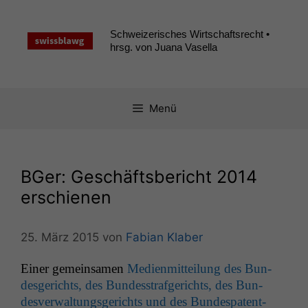
Zum
Inhalt
Schweizerisches Wirtschaftsrecht •
springen
hrsg. von Juana Vasella
Menü
BGer: Geschäftsbericht 2014
erschienen
25. März 2015
von
Fabian Klaber
Ein­er gemein­samen
Medi­en­mit­teilung des Bun­
des­gerichts, des Bun­desstrafgerichts, des Bun­
desver­wal­tungs­gerichts und des Bun­despatent­