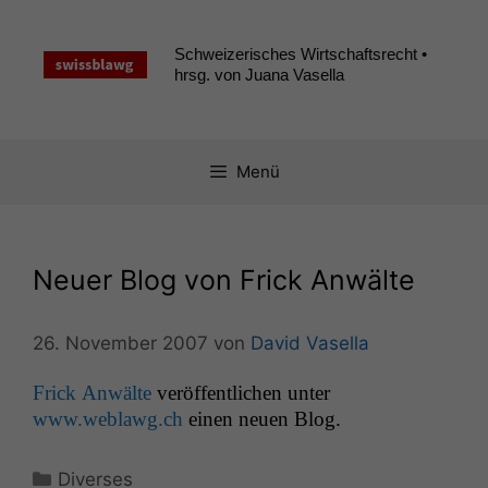
Zum
Inhalt
Schweizerisches Wirtschaftsrecht •
springen
hrsg. von Juana Vasella
Menü
Neuer Blog von Frick Anwälte
26. November 2007
von
David Vasella
Frick Anwälte
veröf­fentlichen unter
www.weblawg.ch
einen neuen Blog.
Kategorien
Diverses