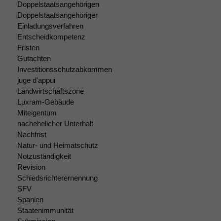
Doppelstaatsangehörigen
Doppelstaatsangehöriger
Einladungsverfahren
Entscheidkompetenz
Fristen
Gutachten
Investitionsschutzabkommen
juge d'appui
Landwirtschaftszone
Luxram-Gebäude
Miteigentum
nachehelicher Unterhalt
Notwendige
Nachfrist
Cookies
Natur- und Heimatschutz
Diese
Notzuständigkeit
Cookies sind
Revision
nicht
Schiedsrichterernennung
optional, es
SFV
braucht sie,
Spanien
damit die
Staatenimmunität
Website