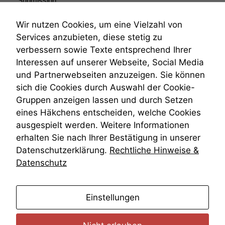
korrekt
Submission
angezeigt
Submissionsrecht
werden kann.
Teilungsklage
Wir nutzen Cookies, um eine Vielzahl von
Venezuela
Services anzubieten, diese stetig zu
VRK
verbessern sowie Texte entsprechend Ihrer
Statistiken
Wiederherstellungsanordnung
Interessen auf unserer Webseite, Social Media
Um unsere
Zivilprozessordnung
und Partnerwebseiten anzuzeigen. Sie können
Website zu
ZPO
verbessern,
sich die Cookies durch Auswahl der Cookie-
Zustellfiktion
zeichnen
Gruppen anzeigen lassen und durch Setzen
Zuständigkeit
wir
Öffentliches Personalrecht
eines Häkchens entscheiden, welche Cookies
anonyme
Öffentlichkeitsprinzip
ausgespielt werden. Weitere Informationen
statistische
Daten auf.
erhalten Sie nach Ihrer Bestätigung in unserer
Datenschutzerklärung.
Rechtliche Hinweise &
Datenschutz
Funktionalität
Einige
Funktionen auf
anmelden
Einstellungen
dieser Website
sind optional.
Wenn Sie