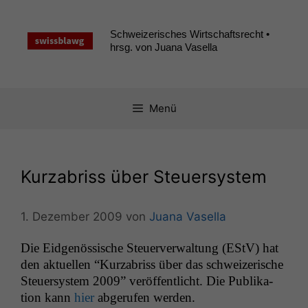
Zum
Inhalt
Schweizerisches Wirtschaftsrecht •
springen
hrsg. von Juana Vasella
Menü
Kurzabriss über Steuersystem
1. Dezember 2009
von
Juana Vasella
Die Eid­genös­sis­che Steuerver­wal­tung (EStV) hat
den aktuellen “Kurz­abriss über das schweiz­erische
Steuer­sys­tem 2009” veröf­fentlicht. Die Pub­lika­
tion kann
hier
abgerufen werden.