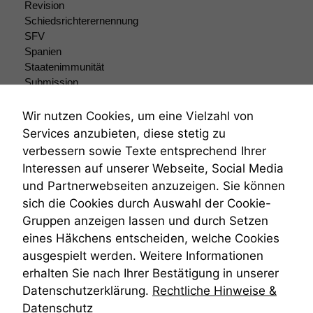
Revision
damit die
Schiedsrichterernennung
Website
SFV
korrekt
Spanien
angezeigt
Staatenimmunität
werden kann.
Submission
Submissionsrecht
Teilungsklage
Wir nutzen Cookies, um eine Vielzahl von
Statistiken
Venezuela
Um unsere
Services anzubieten, diese stetig zu
VRK
Website zu
verbessern sowie Texte entsprechend Ihrer
Wiederherstellungsanordnung
verbessern,
Interessen auf unserer Webseite, Social Media
zeichnen
Zivilprozessordnung
und Partnerwebseiten anzuzeigen. Sie können
wir
ZPO
anonyme
sich die Cookies durch Auswahl der Cookie-
Zustellfiktion
statistische
Gruppen anzeigen lassen und durch Setzen
Zuständigkeit
Daten auf.
Öffentliches Personalrecht
eines Häkchens entscheiden, welche Cookies
Öffentlichkeitsprinzip
ausgespielt werden. Weitere Informationen
erhalten Sie nach Ihrer Bestätigung in unserer
Funktionalität
Datenschutzerklärung.
Rechtliche Hinweise &
Einige
Funktionen auf
Datenschutz