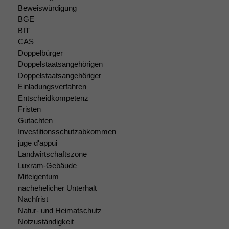
Beweiswürdigung
BGE
BIT
CAS
Doppelbürger
Doppelstaatsangehörigen
Doppelstaatsangehöriger
Einladungsverfahren
Entscheidkompetenz
Fristen
Gutachten
Investitionsschutzabkommen
juge d'appui
Landwirtschaftszone
Luxram-Gebäude
Notwendige
Miteigentum
Cookies
Diese
nachehelicher Unterhalt
Cookies sind
Nachfrist
nicht
Natur- und Heimatschutz
optional, es
Notzuständigkeit
braucht sie,