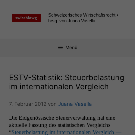
Zum
Inhalt
Schweizerisches Wirtschaftsrecht •
springen
hrsg. von Juana Vasella
Menü
ESTV-Statistik: Steuerbelastung
im internationalen Vergleich
7. Februar 2012
von
Juana Vasella
Die Eid­genös­sis­che Steuerver­wal­tung hat eine
aktuelle Fas­sung des sta­tis­tis­chen Ver­gle­ichs
“
Steuer­be­las­tung im inter­na­tionalen Ver­gle­ich —