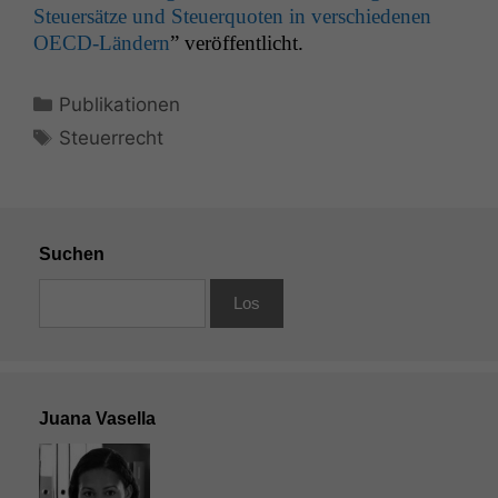
Steuer­sätze und Steuerquoten in ver­schiede­nen
OECD-Län­dern
” veröf­fentlicht.
Kategorien
Publikationen
Schlagwörter
Steuerrecht
Suchen
Juana Vasella