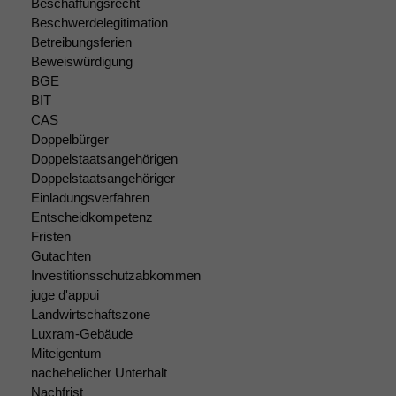
Beschaffungsrecht
Beschwerdelegitimation
Betreibungsferien
Beweiswürdigung
BGE
BIT
CAS
Doppelbürger
Doppelstaatsangehörigen
Doppelstaatsangehöriger
Einladungsverfahren
Entscheidkompetenz
Fristen
Gutachten
Investitionsschutzabkommen
juge d'appui
Notwendige
Landwirtschaftszone
Cookies
Luxram-Gebäude
Diese
Miteigentum
Cookies sind
nachehelicher Unterhalt
nicht
Nachfrist