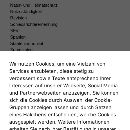
optional, es
Natur- und Heimatschutz
braucht sie,
Notzuständigkeit
damit die
Revision
Website
Schiedsrichterernennung
korrekt
SFV
angezeigt
werden kann.
Spanien
Staatenimmunität
Submission
Submissionsrecht
Statistiken
Um unsere
Teilungsklage
Wir nutzen Cookies, um eine Vielzahl von
Website zu
Venezuela
Services anzubieten, diese stetig zu
verbessern,
VRK
verbessern sowie Texte entsprechend Ihrer
zeichnen
Wiederherstellungsanordnung
Interessen auf unserer Webseite, Social Media
wir
Zivilprozessordnung
anonyme
und Partnerwebseiten anzuzeigen. Sie können
ZPO
statistische
sich die Cookies durch Auswahl der Cookie-
Zustellfiktion
Daten auf.
Gruppen anzeigen lassen und durch Setzen
Zuständigkeit
Öffentliches Personalrecht
eines Häkchens entscheiden, welche Cookies
Öffentlichkeitsprinzip
ausgespielt werden. Weitere Informationen
Funktionalität
erhalten Sie nach Ihrer Bestätigung in unserer
Einige