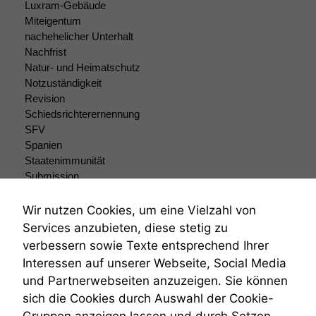
Cookies sind
Luxram-Gebäude
nicht
Miteigentum
optional, es
nachehelicher Unterhalt
braucht sie,
Nachfrist
damit die
Natur- und Heimatschutz
Website
Notzuständigkeit
korrekt
Revision
angezeigt
Schiedsrichterernennung
werden kann.
SFV
Spanien
Staatenimmunität
Statistiken
Submission
Um unsere
Submissionsrecht
Website zu
verbessern,
Teilungsklage
Wir nutzen Cookies, um eine Vielzahl von
zeichnen
Venezuela
Services anzubieten, diese stetig zu
wir
VRK
verbessern sowie Texte entsprechend Ihrer
anonyme
Wiederherstellungsanordnung
Interessen auf unserer Webseite, Social Media
statistische
Zivilprozessordnung
Daten auf.
und Partnerwebseiten anzuzeigen. Sie können
ZPO
sich die Cookies durch Auswahl der Cookie-
Zustellfiktion
Zuständigkeit