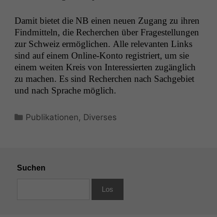
Damit bietet die
NB
einen neuen Zugang zu ihren
Find­mit­teln, die Recherchen über Fragestel­lun­gen
zur Schweiz ermöglichen. Alle rel­e­van­ten Links
sind auf einem Online-Kon­to reg­istri­ert, um sie
einem weit­en Kreis von Inter­essierten zugänglich
zu machen. Es sind Recherchen nach Sachge­bi­et
und nach Sprache möglich.
Kategorien
Publikationen
,
Diverses
Suchen