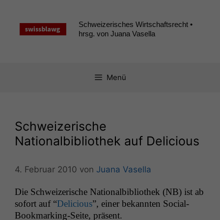
Zum
Inhalt
Schweizerisches Wirtschaftsrecht •
springen
hrsg. von Juana Vasella
Menü
Schweizerische
Nationalbibliothek auf Delicious
4. Februar 2010
von
Juana Vasella
Die Schweiz­erische Nation­al­bib­lio­thek (
NB
) ist ab
sofort auf “
Deli­cious
”, ein­er bekan­nten Social-
Book­mark­ing-Seite, präsent.