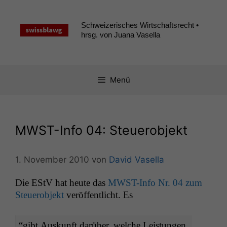
Zum
Inhalt
Schweizerisches Wirtschaftsrecht •
springen
hrsg. von Juana Vasella
Menü
MWST-Info 04: Steuerobjekt
1. November 2010
von
David Vasella
Die EStV hat heute das
MWST-Info Nr. 04 zum
Steuer­ob­jekt
veröf­fentlicht. Es
“
gibt Auskun­ft darüber, welche Leis­tun­gen