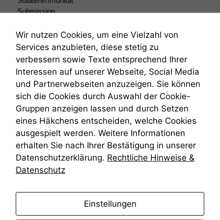
Staatenimmunität
anonyme
Submission
statistische
Submissionsrecht
Daten auf.
Teilungsklage
Wir nutzen Cookies, um eine Vielzahl von
Venezuela
Services anzubieten, diese stetig zu
VRK
verbessern sowie Texte entsprechend Ihrer
Funktionalität
Wiederherstellungsanordnung
Interessen auf unserer Webseite, Social Media
Einige
Zivilprozessordnung
Funktionen auf
und Partnerwebseiten anzuzeigen. Sie können
ZPO
dieser Website
sich die Cookies durch Auswahl der Cookie-
Zustellfiktion
sind optional.
Gruppen anzeigen lassen und durch Setzen
Zuständigkeit
Wenn Sie
Öffentliches Personalrecht
eines Häkchens entscheiden, welche Cookies
diese Option
Öffentlichkeitsprinzip
deaktivieren,
ausgespielt werden. Weitere Informationen
kann die
erhalten Sie nach Ihrer Bestätigung in unserer
Website nicht
Datenschutzerklärung.
Rechtliche Hinweise &
zu 100%
Datenschutz
funktionieren.
anmelden
Marketing
Einstellungen
Wir speichern