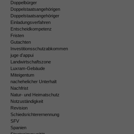
Doppelbürger
Doppelstaatsangehörigen
Doppelstaatsangehöriger
Notwendige
Cookies
Einladungsverfahren
Diese
Entscheidkompetenz
Cookies sind
Fristen
nicht
Gutachten
optional, es
Investitionsschutzabkommen
braucht sie,
juge d'appui
damit die
Landwirtschaftszone
Website
Luxram-Gebäude
korrekt
Miteigentum
angezeigt
nachehelicher Unterhalt
werden kann.
Nachfrist
Natur- und Heimatschutz
Notzuständigkeit
Statistiken
Revision
Um unsere
Schiedsrichterernennung
Website zu
verbessern,
SFV
zeichnen
Spanien
wir