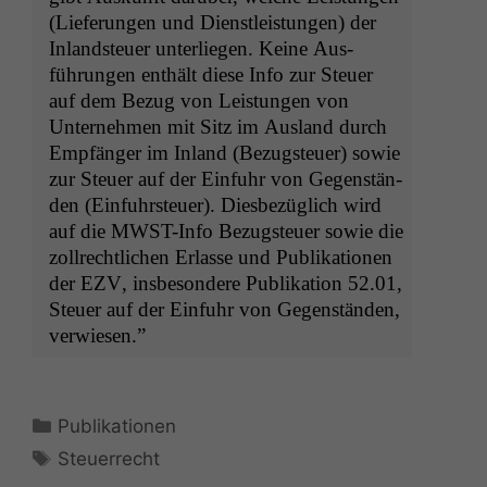
(Liefer­un­gen und Dien­stleis­tun­gen) der
Inland­s­teuer unter­liegen. Keine Aus­
führun­gen enthält diese Info zur Steuer
auf dem Bezug von Leis­tun­gen von
Unternehmen mit Sitz im Aus­land durch
Empfänger im Inland (Bezug­s­teuer) sowie
zur Steuer auf der Ein­fuhr von Gegen­stän­
den (Ein­fuhrs­teuer). Dies­bezüglich wird
auf die MWST-Info Bezug­s­teuer sowie die
zoll­rechtlichen Erlasse und Pub­lika­tio­nen
der
EZV
, ins­beson­dere Pub­lika­tion 52.01,
Steuer auf der Ein­fuhr von Gegen­stän­den,
verwiesen.”
Kategorien
Publikationen
Schlagwörter
Steuerrecht