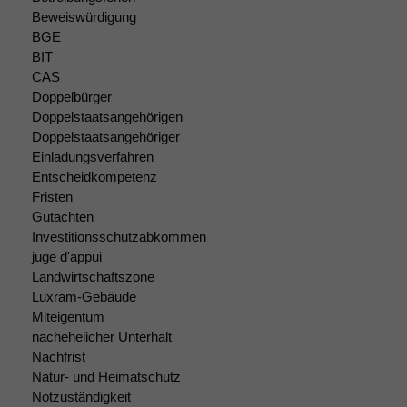
Beweiswürdigung
BGE
BIT
CAS
Doppelbürger
Doppelstaatsangehörigen
Doppelstaatsangehöriger
Einladungsverfahren
Entscheidkompetenz
Fristen
Gutachten
Investitionsschutzabkommen
juge d'appui
Landwirtschaftszone
Luxram-Gebäude
Notwendige
Cookies
Miteigentum
Diese
nachehelicher Unterhalt
Cookies sind
Nachfrist
nicht
Natur- und Heimatschutz
optional, es
Notzuständigkeit