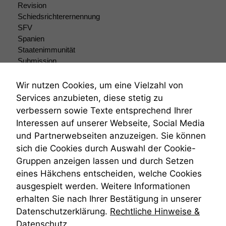
braucht sie,
Revision
damit die
Schiedsrichterernennung
Website
SFV
korrekt
Spanien
angezeigt
Staatenimmunität
werden kann.
Submission
Submissionsrecht
Teilungsklage
Wir nutzen Cookies, um eine Vielzahl von
Statistiken
Venezuela
Um unsere
Services anzubieten, diese stetig zu
VRK
Website zu
verbessern sowie Texte entsprechend Ihrer
verbessern,
Wiederherstellungsanordnung
Interessen auf unserer Webseite, Social Media
zeichnen
Zivilprozessordnung
und Partnerwebseiten anzuzeigen. Sie können
wir
ZPO
anonyme
sich die Cookies durch Auswahl der Cookie-
Zustellfiktion
statistische
Gruppen anzeigen lassen und durch Setzen
Zuständigkeit
Daten auf.
Öffentliches Personalrecht
eines Häkchens entscheiden, welche Cookies
Öffentlichkeitsprinzip
ausgespielt werden. Weitere Informationen
erhalten Sie nach Ihrer Bestätigung in unserer
Funktionalität
Datenschutzerklärung.
Rechtliche Hinweise &
Einige
Funktionen auf
Datenschutz