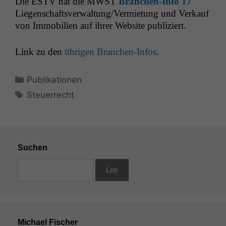
Die
ESTV
hat die
MWST
Branchen-Info 17
Liegenschaftsverwaltung/Vermietung und Verkauf
von Immo­bilien auf ihrer Web­site publiziert.
Link zu den
übri­gen Branchen-Infos
.
Kategorien
Publikationen
Schlagwörter
Steuerrecht
Suchen
Michael Fischer