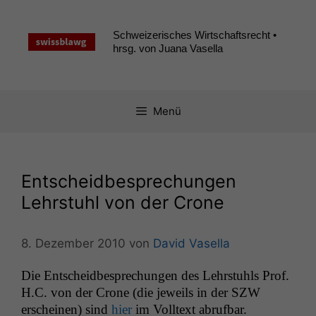
Zum
Inhalt
Schweizerisches Wirtschaftsrecht •
springen
hrsg. von Juana Vasella
Menü
Entscheidbesprechungen
Lehrstuhl von der Crone
8. Dezember 2010
von
David Vasella
Die Entschei­dbe­sprechun­gen des Lehrstuhls Prof.
H.C. von der Crone (die jew­eils in der
SZW
erscheinen) sind
hier
im Voll­text abrufbar.