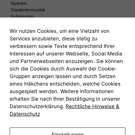
Website
Spanien
korrekt
Staatenimmunität
angezeigt
Submission
werden kann.
Submissionsrecht
Teilungsklage
Wir nutzen Cookies, um eine Vielzahl von
Venezuela
Services anzubieten, diese stetig zu
Statistiken
VRK
verbessern sowie Texte entsprechend Ihrer
Um unsere
Wiederherstellungsanordnung
Website zu
Interessen auf unserer Webseite, Social Media
Zivilprozessordnung
verbessern,
und Partnerwebseiten anzuzeigen. Sie können
ZPO
zeichnen
sich die Cookies durch Auswahl der Cookie-
Zustellfiktion
wir
Gruppen anzeigen lassen und durch Setzen
Zuständigkeit
anonyme
Öffentliches Personalrecht
statistische
eines Häkchens entscheiden, welche Cookies
Daten auf.
Öffentlichkeitsprinzip
ausgespielt werden. Weitere Informationen
erhalten Sie nach Ihrer Bestätigung in unserer
Datenschutzerklärung.
Rechtliche Hinweise &
Funktionalität
Datenschutz
Einige
Funktionen auf
dieser Website
anmelden
sind optional.
Einstellungen