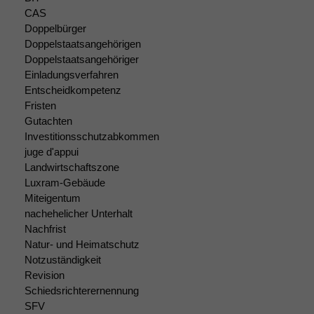
CAS
Doppelbürger
Doppelstaatsangehörigen
Doppelstaatsangehöriger
Einladungsverfahren
Entscheidkompetenz
Fristen
Gutachten
Investitionsschutzabkommen
juge d'appui
Landwirtschaftszone
Luxram-Gebäude
Miteigentum
Notwendige
nachehelicher Unterhalt
Cookies
Nachfrist
Diese
Natur- und Heimatschutz
Cookies sind
Notzuständigkeit
nicht
Revision
optional, es
Schiedsrichterernennung
braucht sie,
damit die
SFV