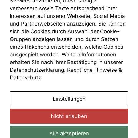
Services anzubieten, diese stetig zu
Daten auf.
VRK
verbessern sowie Texte entsprechend Ihrer
Wiederherstellungsanordnung
Interessen auf unserer Webseite, Social Media
Zivilprozessordnung
und Partnerwebseiten anzuzeigen. Sie können
Funktionalität
ZPO
Einige
sich die Cookies durch Auswahl der Cookie-
Zustellfiktion
Funktionen auf
Gruppen anzeigen lassen und durch Setzen
Zuständigkeit
dieser Website
Öffentliches Personalrecht
eines Häkchens entscheiden, welche Cookies
sind optional.
Öffentlichkeitsprinzip
ausgespielt werden. Weitere Informationen
Wenn Sie
diese Option
erhalten Sie nach Ihrer Bestätigung in unserer
deaktivieren,
Datenschutzerklärung.
Rechtliche Hinweise &
kann die
Datenschutz
Website nicht
zu 100%
funktionieren.
anmelden
Einstellungen
Marketing
Nicht erlauben
Wir speichern
anonyme Daten ab,
um interne
Alle akzeptieren