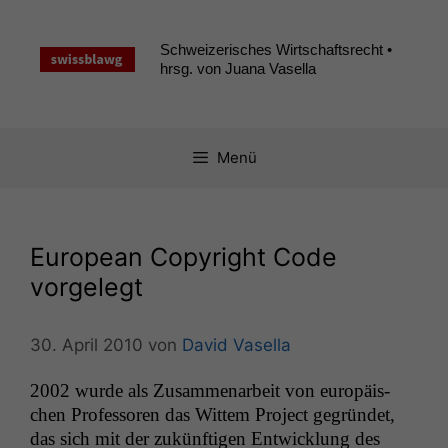
Zum
Inhalt
Schweizerisches Wirtschaftsrecht •
springen
hrsg. von Juana Vasella
Menü
European Copyright Code
vorgelegt
30. April 2010
von
David Vasella
2002 wurde als Zusam­me­nar­beit von europäis­
chen Pro­fes­soren das Wit­tem Project gegrün­det,
das sich mit der zukün­fti­gen Entwick­lung des