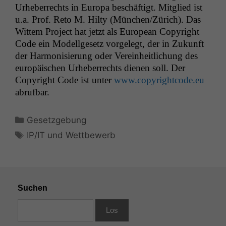
Urhe­ber­rechts in Europa beschäftigt. Mit­glied ist
u.a. Prof. Reto M. Hilty (München/Zürich). Das
Wit­tem Project hat jet­zt als Euro­pean Copy­right
Code ein Mod­ellge­setz vorgelegt, der in Zukun­ft
der Har­mon­isierung oder Vere­in­heitlichung des
europäis­chen Urhe­ber­rechts dienen soll. Der
Copy­right Code ist unter
www.copyrightcode.eu
abrufbar.
Kategorien
Gesetzgebung
Schlagwörter
IP/IT und Wettbewerb
Suchen