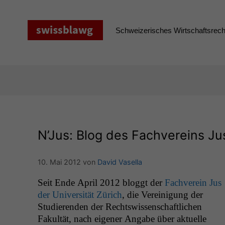
Zum
Inhalt
springen
Schweizerisches Wirtschaftsrecht
N’Jus: Blog des Fachvereins Jus
10. Mai 2012
von
David Vasella
Seit Ende April 2012 blog­gt der
Fachvere­in Jus
der Uni­ver­sität Zürich
, die Vere­ini­gung der
Studieren­den der Rechtswis­senschaftlichen
Fakultät, nach eigen­er Angabe über aktuelle