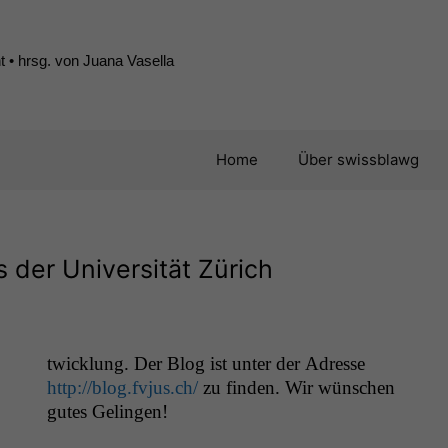
 • hrsg. von Juana Vasella
Home
Über swissblawg
 der Universität Zürich
twick­lung. Der Blog ist unter der Adresse
http://blog.fvjus.ch/
zu find­en. Wir wün­schen
gutes Gelingen!