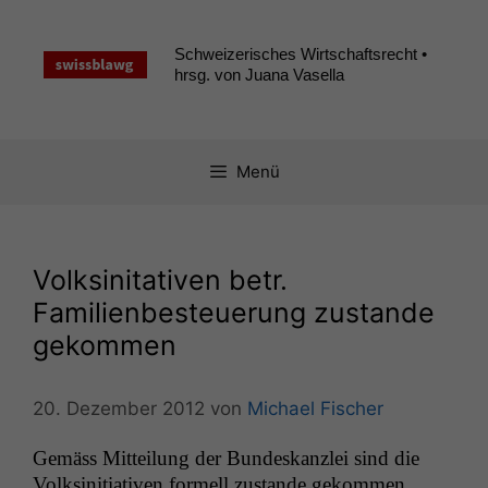
Zum
Inhalt
Schweizerisches Wirtschaftsrecht •
springen
hrsg. von Juana Vasella
Menü
Volksinitativen betr.
Familienbesteuerung zustande
gekommen
20. Dezember 2012
von
Michael Fischer
Gemäss Mit­teilung der Bun­deskan­zlei sind die
Volksini­tia­tiv­en formell zus­tande gekommen.