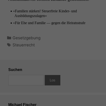
«
Fam­i­lien stärken! Steuer­freie Kinder- und
Ausbildungszulagen»
«
Für Ehe und Fam­i­lie — gegen die Heiratsstrafe
Kategorien
Gesetzgebung
Schlagwörter
Steuerrecht
Suchen
Michael Fischer