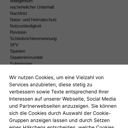
Miteigentum
nicht
nachehelicher Unterhalt
optional, es
Nachfrist
braucht sie,
Natur- und Heimatschutz
damit die
Notzuständigkeit
Website
korrekt
Revision
angezeigt
Schiedsrichterernennung
werden kann.
SFV
Spanien
Staatenimmunität
Statistiken
Submission
Um unsere
Submissionsrecht
Website zu
Teilungsklage
Wir nutzen Cookies, um eine Vielzahl von
verbessern,
Venezuela
Services anzubieten, diese stetig zu
zeichnen
VRK
verbessern sowie Texte entsprechend Ihrer
wir
Wiederherstellungsanordnung
anonyme
Interessen auf unserer Webseite, Social Media
Zivilprozessordnung
statistische
und Partnerwebseiten anzuzeigen. Sie können
ZPO
Daten auf.
sich die Cookies durch Auswahl der Cookie-
Zustellfiktion
Gruppen anzeigen lassen und durch Setzen
Zuständigkeit
Öffentliches Personalrecht
eines Häkchens entscheiden, welche Cookies