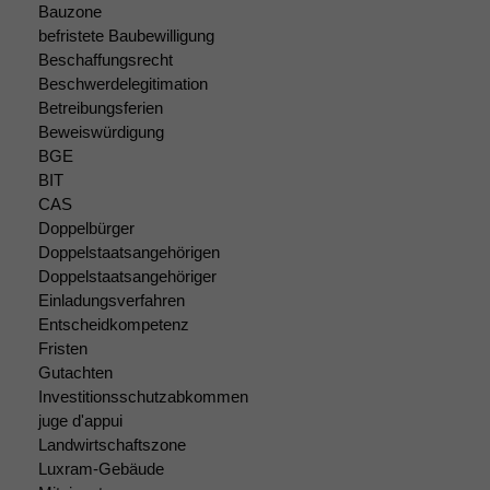
Bauzone
befristete Baubewilligung
Beschaffungsrecht
Beschwerdelegitimation
Betreibungsferien
Beweiswürdigung
BGE
BIT
CAS
Doppelbürger
Doppelstaatsangehörigen
Doppelstaatsangehöriger
Einladungsverfahren
Entscheidkompetenz
Fristen
Gutachten
Investitionsschutzabkommen
Notwendige
juge d'appui
Cookies
Landwirtschaftszone
Diese
Luxram-Gebäude
Cookies sind