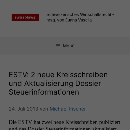
Zum
Inhalt
Schweizerisches Wirtschaftsrecht •
springen
hrsg. von Juana Vasella
Menü
ESTV
: 2 neue Kreisschreiben
und Aktualisierung Dossier
Steuerinformationen
24. Juli 2013
von
Michael Fischer
Die
ESTV
hat zwei neue Kreiss­chreiben pub­liziert
und das Dossier Steuer­in­for­ma­tio­nen aktualisiert: