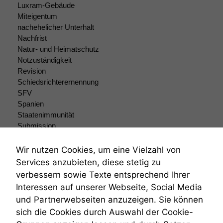
Cookies sind
Luxram-Gebäude
nicht
Miteigentum
optional, es
nachehelicher Unterhalt
braucht sie,
Nachfrist
damit die
Natur- und Heimatschutz
Website
Notzuständigkeit
korrekt
Revision
angezeigt
Schiedsrichterernennung
werden kann.
SFV
Spanien
Staatenimmunität
Statistiken
Submission
Um unsere
Submissionsrecht
Website zu
verbessern,
Teilungsklage
Wir nutzen Cookies, um eine Vielzahl von
zeichnen
Venezuela
Services anzubieten, diese stetig zu
wir
VRK
verbessern sowie Texte entsprechend Ihrer
anonyme
Wiederherstellungsanordnung
Interessen auf unserer Webseite, Social Media
statistische
Zivilprozessordnung
Daten auf.
und Partnerwebseiten anzuzeigen. Sie können
ZPO
sich die Cookies durch Auswahl der Cookie-
Zustellfiktion