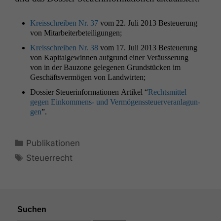
Kreiss­chreiben Nr. 37
vom 22. Juli 2013 Besteuerung
von Mitarbeiterbeteiligungen;
Kreiss­chreiben Nr. 38
vom 17. Juli 2013 Besteuerung
von Kap­i­tal­gewin­nen auf­grund ein­er Veräusserung
von in der Bau­zone gele­ge­nen Grund­stück­en im
Geschäftsver­mö­gen von Landwirten;
Dossier Steuer­in­for­ma­tio­nen Artikel “
Rechtsmit­tel
gegen Einkom­mens- und Ver­mö­genss­teuerver­an­la­gun­
gen
”.
Kategorien
Publikationen
Schlagwörter
Steuerrecht
Suchen