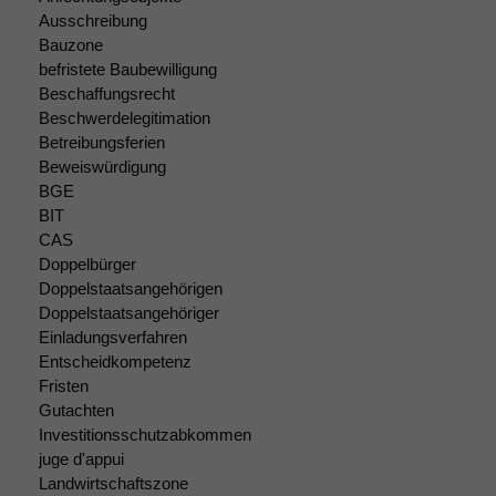
Ausschreibung
Bauzone
befristete Baubewilligung
Beschaffungsrecht
Beschwerdelegitimation
Betreibungsferien
Beweiswürdigung
BGE
BIT
CAS
Doppelbürger
Doppelstaatsangehörigen
Doppelstaatsangehöriger
Einladungsverfahren
Entscheidkompetenz
Fristen
Gutachten
Investitionsschutzabkommen
Notwendige
Cookies
juge d'appui
Diese
Landwirtschaftszone