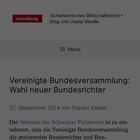
Zum
Inhalt
Schweizerisches Wirtschaftsrecht •
springen
hrsg. von Juana Vasella
Menü
Vereinigte Bundesversammlung:
Wahl neuer Bundesrichter
27. September 2014
von
Fabian Klaber
Der
Web­seite des Schweiz­er Par­la­ments
ist zu ent­
nehmen, dass die Vere­inigte Bun­desver­samm­lung
die amtieren­den Bun­desrichter und Bun­