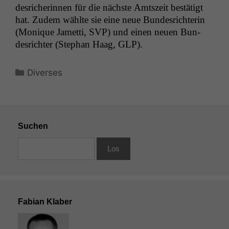
desricherin­nen für die näch­ste Amt­szeit bestätigt
hat. Zudem wählte sie eine neue Bun­desrich­terin
(Monique Jamet­ti,
SVP
) und einen neuen Bun­
desrichter (Stephan Haag,
GLP
).
Kategorien
Diverses
Suchen
Fabian Klaber