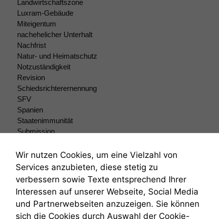
Landwirtschaftszone
Cookies sind
Luxram-Gebäude
nicht
Miteigentum
optional, es
nachehelicher Unterhalt
braucht sie,
Nachfrist
damit die
Website
Natur- und Heimatschutz
korrekt
Notzuständigkeit
angezeigt
Revision
werden kann.
Schiedsrichterernennung
SFV
Spanien
Statistiken
Staatenimmunität
Um unsere
Submission
Website zu
Submissionsrecht
verbessern,
Teilungsklage
Wir nutzen Cookies, um eine Vielzahl von
zeichnen
Venezuela
Services anzubieten, diese stetig zu
wir
VRK
anonyme
verbessern sowie Texte entsprechend Ihrer
Wiederherstellungsanordnung
statistische
Interessen auf unserer Webseite, Social Media
Zivilprozessordnung
Daten auf.
und Partnerwebseiten anzuzeigen. Sie können
ZPO
sich die Cookies durch Auswahl der Cookie-
Zustellfiktion