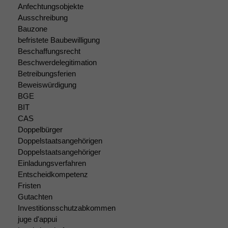
Anfechtungsobjekte
Ausschreibung
Bauzone
befristete Baubewilligung
Beschaffungsrecht
Beschwerdelegitimation
Betreibungsferien
Beweiswürdigung
BGE
BIT
CAS
Doppelbürger
Doppelstaatsangehörigen
Doppelstaatsangehöriger
Einladungsverfahren
Entscheidkompetenz
Fristen
Gutachten
Notwendige
Investitionsschutzabkommen
Cookies
juge d'appui
Diese