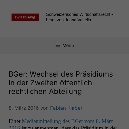
Zum
Inhalt
Schweizerisches Wirtschaftsrecht •
springen
hrsg. von Juana Vasella
Menü
BGer: Wechsel des Präsidiums
in der Zweiten öffentlich-
rechtlichen Abteilung
8. März 2016
von
Fabian Klaber
Ein­er
Medi­en­mit­teilung des BGer vom 8. März
2016
ist zu ent­nehmen, dass das Prä­sid­i­um in der