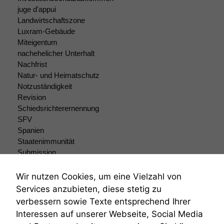
Diese
juge d'appui
Cookies sind
Landwirtschaftszone
nicht
Luxram-Gebäude
optional, es
Miteigentum
braucht sie,
nachehelicher Unterhalt
damit die
Nachfrist
Website
Natur- und Heimatschutz
korrekt
angezeigt
Notzuständigkeit
werden kann.
Revision
Schiedsrichterernennung
SFV
Statistiken
Spanien
Um unsere
Staatenimmunität
Website zu
Submission
verbessern,
Submissionsrecht
zeichnen
Teilungsklage
Wir nutzen Cookies, um eine Vielzahl von
wir
Venezuela
Services anzubieten, diese stetig zu
anonyme
VRK
statistische
verbessern sowie Texte entsprechend Ihrer
Wiederherstellungsanordnung
Daten auf.
Interessen auf unserer Webseite, Social Media
Zivilprozessordnung