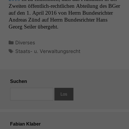
Zweit­en öffentlich-rechtlichen Abteilung des BGer
auf den 1. April 2016 von Her­rn Bun­desrichter
Andreas Zünd auf Her­rn Bun­desrichter Hans
Georg Seil­er übergeht.
Kategorien
Diverses
Schlagwörter
Staats- u. Verwaltungsrecht
Suchen
Fabian Klaber