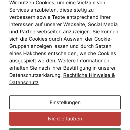
Teilungsklage
statistische
Wir nutzen Cookies, um eine Vielzahl von
Daten auf.
Venezuela
Services anzubieten, diese stetig zu
VRK
verbessern sowie Texte entsprechend Ihrer
Wiederherstellungsanordnung
Interessen auf unserer Webseite, Social Media
Zivilprozessordnung
Funktionalität
und Partnerwebseiten anzuzeigen. Sie können
Einige
ZPO
sich die Cookies durch Auswahl der Cookie-
Funktionen auf
Zustellfiktion
dieser Website
Gruppen anzeigen lassen und durch Setzen
Zuständigkeit
sind optional.
Öffentliches Personalrecht
eines Häkchens entscheiden, welche Cookies
Wenn Sie
Öffentlichkeitsprinzip
ausgespielt werden. Weitere Informationen
diese Option
erhalten Sie nach Ihrer Bestätigung in unserer
deaktivieren,
kann die
Datenschutzerklärung.
Rechtliche Hinweise &
Website nicht
Datenschutz
zu 100%
funktionieren.
anmelden
Einstellungen
Marketing
Wir speichern
Nicht erlauben
anonyme Daten ab,
um interne