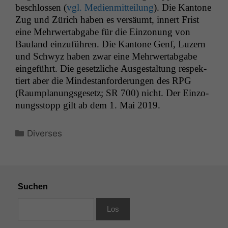
beschlossen (
vgl. Medi­en­mit­teilung
). Die Kan­tone
Zug und Zürich haben es ver­säumt, innert Frist
eine Mehrw­ertab­gabe für die Ein­zo­nung von
Bauland einzuführen. Die Kan­tone Genf, Luzern
und Schwyz haben zwar eine Mehrw­ertab­gabe
einge­führt. Die geset­zliche Aus­gestal­tung respek­
tiert aber die Min­destanforderun­gen des
RPG
(Raum­pla­nungs­ge­setz;
SR
700) nicht. Der Ein­zo­
nungsstopp gilt ab dem 1. Mai 2019.
Kategorien
Diverses
Suchen