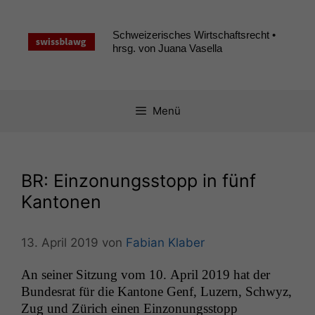
Zum
Inhalt
Schweizerisches Wirtschaftsrecht •
springen
hrsg. von Juana Vasella
Menü
BR
: Einzonungsstopp in fünf
Kantonen
13. April 2019
von
Fabian Klaber
An sein­er Sitzung vom 10. April 2019 hat der
Bun­desrat für die Kan­tone Genf, Luzern, Schwyz,
Zug und Zürich einen Ein­zo­nungsstopp