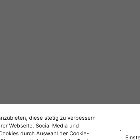
Notwendige
Cookies
Diese
Cookies sind
nicht
optional, es
anzubieten, diese stetig zu verbessern
braucht sie,
erer Webseite, Social Media und
damit die
Website
 Cookies durch Auswahl der Cookie-
Einst
korrekt