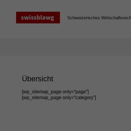
Zum
Inhalt
springen
Schweizerisches Wirtschaftsrecht
Übersicht
[wp_sitemap_page only=“page”]
[wp_sitemap_page only=“category”]