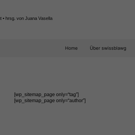
 • hrsg. von Juana Vasella
Home
Über swissblawg
[wp_sitemap_page only=“tag”]
[wp_sitemap_page only=“author”]