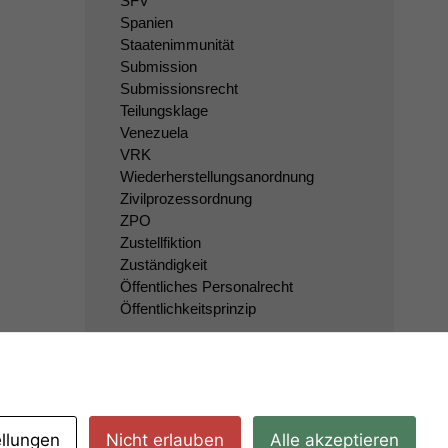
SFV
Spanien
Staatenimmunität
Submission
Submissionsrecht
Teilungsklage
Venezuela
VRK
Wiederherstellungsanordnung
Zivilprozessordnung
ZPO
Zustellfiktion
Zuständigkeit
Öffentliches Personalrecht
Öffentlichkeitsprinzip
ellungen
Nicht erlauben
Alle akzeptieren