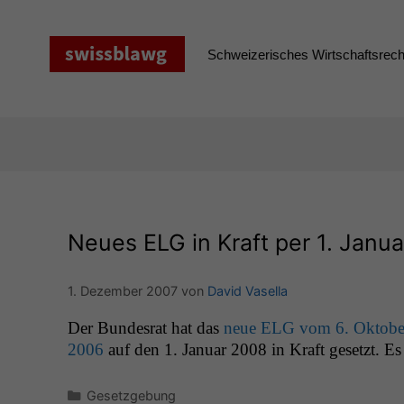
Zum
Inhalt
springen
Schweizerisches Wirtschaftsrecht
Neues
ELG
in Kraft per 1. Janu
1. Dezember 2007
von
David Vasella
Der Bun­desrat hat das
neue
ELG
vom 6. Okto­be
2006
auf den 1. Jan­u­ar 2008 in Kraft geset­zt. Es
Kategorien
Gesetzgebung