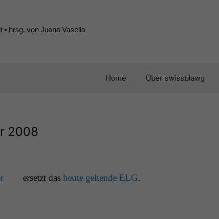
 • hrsg. von Juana Vasella
Home
Über swissblawg
ar 2008
r
erset­zt das
heute gel­tende
ELG
.