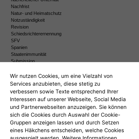
Um unsere
Nachfrist
Website zu
Natur- und Heimatschutz
verbessern,
zeichnen
Notzuständigkeit
wir
Revision
anonyme
Schiedsrichterernennung
statistische
SFV
Daten auf.
Spanien
Staatenimmunität
Submission
Funktionalität
Submissionsrecht
Einige
Teilungsklage
Wir nutzen Cookies, um eine Vielzahl von
Funktionen auf
Venezuela
Services anzubieten, diese stetig zu
dieser Website
VRK
sind optional.
verbessern sowie Texte entsprechend Ihrer
Wiederherstellungsanordnung
Wenn Sie
Interessen auf unserer Webseite, Social Media
Zivilprozessordnung
diese Option
und Partnerwebseiten anzuzeigen. Sie können
ZPO
deaktivieren,
sich die Cookies durch Auswahl der Cookie-
kann die
Zustellfiktion
Website nicht
Gruppen anzeigen lassen und durch Setzen
Zuständigkeit
zu 100%
Öffentliches Personalrecht
eines Häkchens entscheiden, welche Cookies
funktionieren.
Öffentlichkeitsprinzip
ausgespielt werden. Weitere Informationen