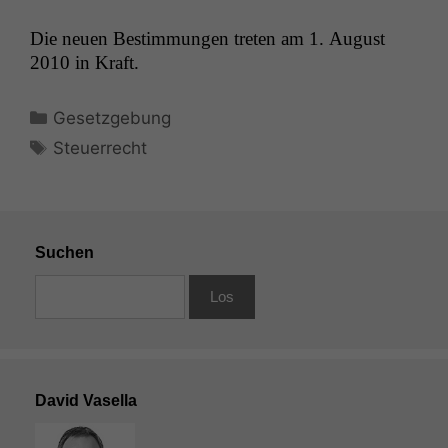
Die neuen Bes­tim­mungen treten am 1. August
2010 in Kraft.
Kategorien
Gesetzgebung
Schlagwörter
Steuerrecht
Suchen
David Vasella