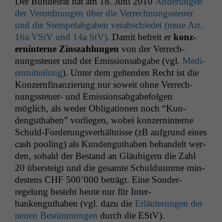
Der Bun­desrat hat am 18. Juni 2010
Änderun­gen
der Verord­nun­gen über die Ver­rech­nungss­teuer
und die Stem­pelab­gaben ver­ab­schiedet (neue Art.
16a VStV und 14a StV)
. Damit befre­it er
konz­
ern­in­terne Zin­szahlun­gen
von der Ver­rech­
nungss­teuer und der Emis­sion­s­ab­gabe (vgl.
Medi­
en­mit­teilung
). Unter dem gel­tenden Recht ist die
Konz­ern­fi­nanzierung nur soweit ohne Ver­rech­
nungss­teuer- und Emis­sion­s­ab­gabefol­gen
möglich, als wed­er Oblig­a­tio­nen noch “Kun­
denguthaben” vor­liegen, wobei konz­ern­in­terne
Schuld-Forderungsver­hält­nisse (zB auf­grund eines
cash pool­ing) als Kun­denguthaben behan­delt wer­
den, sobald der Bestand an Gläu­bigern die Zahl
20 über­steigt und die gesamte Schuld­summe min­
destens
CHF
500’000 beträgt. Eine Son­der­
regelung beste­ht heute nur für Inter­
bankenguthaben (vgl. dazu die
Erläuterun­gen der
neuen Bes­tim­mungen
durch die EStV).