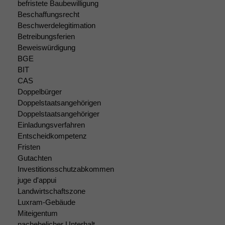
befristete Baubewilligung
Beschaffungsrecht
Beschwerdelegitimation
Betreibungsferien
Beweiswürdigung
BGE
BIT
Notwendige
CAS
Cookies
Diese
Doppelbürger
Cookies sind
Doppelstaatsangehörigen
nicht
Doppelstaatsangehöriger
optional, es
Einladungsverfahren
braucht sie,
Entscheidkompetenz
damit die
Fristen
Website
Gutachten
korrekt
Investitionsschutzabkommen
angezeigt
juge d'appui
werden kann.
Landwirtschaftszone
Luxram-Gebäude
Miteigentum
Statistiken
nachehelicher Unterhalt