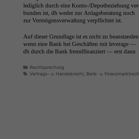
lediglich durch eine Kon­to-/De­pot­beziehung ver
bun­den ist, dh wed­er zur Anlage­ber­atung noch
zur Ver­mö­gensver­wal­tung verpflichtet ist.
Auf dieser Grund­lage ist es nicht zu bean­standen
wenn eine Bank bei Geschäften mit lever­age —
dh durch die Bank fremd­fi­nanziert — erst dann
Kategorien
Rechtsprechung
Schlagwörter
Vertrags- u. Handelsrecht
,
Bank- u. Finanzmarktrech