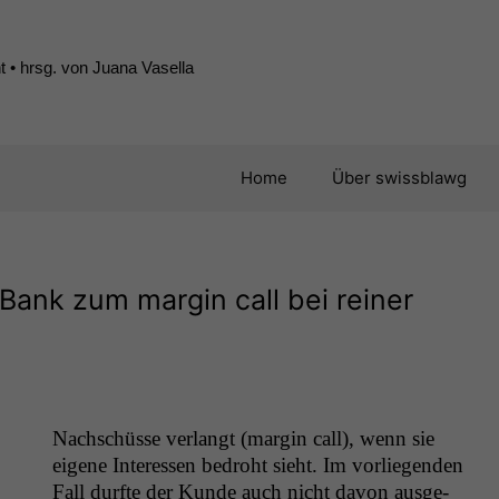
 • hrsg. von Juana Vasella
Home
Über swissblawg
 Bank zum margin call bei reiner
Nach­schüsse ver­langt (mar­gin call), wenn sie
eigene Inter­essen bedro­ht sieht. Im vor­liegen­den
Fall durfte der Kunde auch nicht davon aus­ge­