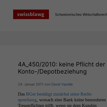
Zum
Inhalt
springen
Schweizerisches Wirtschaftsrecht
4A_450
/2010: keine Pflicht der
Konto-/Depotbeziehung
24. Januar 2011
von
David Vasella
Das
BGer bestätigt zunächst seine Recht­
sprechung
, wonach eine Bank keine beson­deren
Treuepflicht­en trifft, wenn sie dem Kun­den