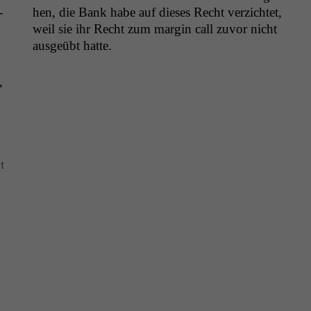
­
hen, die Bank habe auf dieses Recht verzichtet,
weil sie ihr Recht zum mar­gin call zuvor nicht
aus­geübt hatte.
,
t