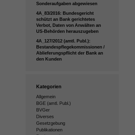
Sonderaufgaben abgewiesen
4A_83
/2016: Bundesgericht
schützt an Bank gerichtetes
Verbot, Daten von Anwälten an
US-Behörden herauszugeben
4A_127
/2012 (amtl. Publ.):
Bestandespflegekommissionen /
Ablieferungspflicht der Bank an
den Kunden
Kategorien
Allgemein
BGE
(amtl. Publ.)
BVGer
Diverses
Gesetzgebung
Publikationen