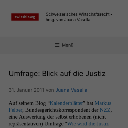
Zum
Inhalt
Schweizerisches Wirtschaftsrecht •
springen
hrsg. von Juana Vasella
Menü
Umfrage: Blick auf die Justiz
31. Januar 2011
von
Juana Vasella
Auf seinem Blog “
Kalen­derblät­ter
” hat
Markus
Fel­ber
, Bun­des­gericht­sko­r­re­spon­dent der
NZZ
,
eine Auswer­tung der selb­st erhobe­nen (nicht
repräsen­ta­tiv­en) Umfrage “
Wie wird die Jus­tiz