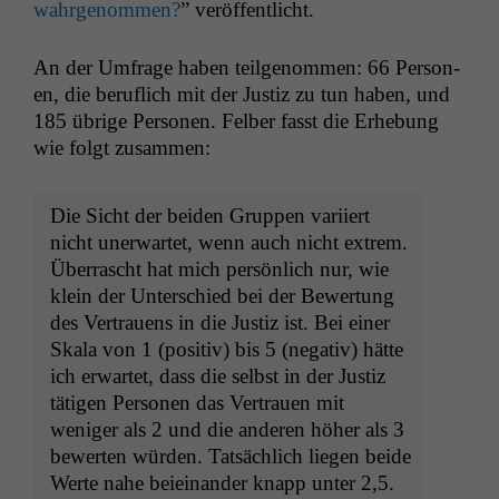
wahrgenom­men?
” veröf­fentlicht.
An der Umfrage haben teilgenom­men: 66 Per­so­n­
en, die beru­flich mit der Jus­tiz zu tun haben, und
185 übrige Per­so­n­en. Fel­ber fasst die Erhe­bung
wie fol­gt zusammen:
Die Sicht der bei­den Grup­pen vari­iert
nicht uner­wartet, wenn auch nicht extrem.
Über­rascht hat mich per­sön­lich nur, wie
klein der Unter­schied bei der Bew­er­tung
des Ver­trauens in die Jus­tiz ist. Bei ein­er
Skala von 1 (pos­i­tiv) bis 5 (neg­a­tiv) hätte
ich erwartet, dass die selb­st in der Jus­tiz
täti­gen Per­so­n­en das Ver­trauen mit
weniger als 2 und die anderen höher als 3
bew­erten wür­den. Tat­säch­lich liegen bei­de
Werte nahe beieinan­der knapp unter 2,5.