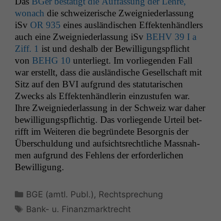
Das
BGer bestätigt die Auf­fas­sung der Lehre,
wonach
die schweiz­erische Zweignieder­las­sung
iSv
OR
935
eines aus­ländis­chen Effek­ten­händlers
auch eine Zweignieder­las­sung iSv
BEHV
39 I a
Ziff. 1
ist und deshalb der Bewil­li­gungspflicht
von
BEHG
10
unter­liegt. Im vor­liegen­den Fall
war erstellt, dass die aus­ländis­che Gesellschaft mit
Sitz auf den
BVI
auf­grund des statu­tarischen
Zwecks als Effek­ten­händ­lerin einzustufen war.
Ihre Zweignieder­las­sung in der Schweiz war daher
bewil­li­gungspflichtig. Das vor­liegende Urteil bet­
rifft im Weit­eren die begrün­dete Besorg­nis der
Über­schul­dung und auf­sicht­srechtliche Mass­nah­
men auf­grund des Fehlens der erforder­lichen
Bewilligung.
Kategorien
BGE (amtl. Publ.)
,
Rechtsprechung
Schlagwörter
Bank- u. Finanzmarktrecht