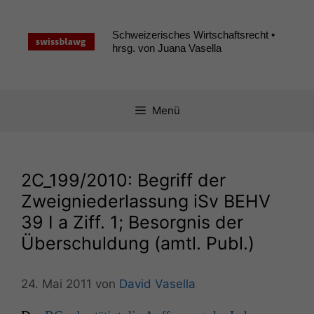
Zum
Inhalt
Schweizerisches Wirtschaftsrecht •
springen
hrsg. von Juana Vasella
Menü
2C_199
/2010: Begriff der
Zweigniederlassung iSv
BEHV
39 I a Ziff. 1; Besorgnis der
Überschuldung (amtl. Publ.)
24. Mai 2011
von
David Vasella