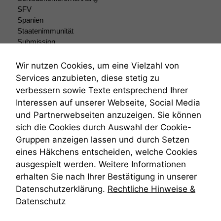
zeichnen
SFV
wir
Spanien
anonyme
Staatenimmunität
statistische
Submission
Daten auf.
Submissionsrecht
Teilungsklage
Wir nutzen Cookies, um eine Vielzahl von
Venezuela
Funktionalität
Services anzubieten, diese stetig zu
VRK
Einige
verbessern sowie Texte entsprechend Ihrer
Wiederherstellungsanordnung
Funktionen auf
Interessen auf unserer Webseite, Social Media
dieser Website
Zivilprozessordnung
und Partnerwebseiten anzuzeigen. Sie können
sind optional.
ZPO
Wenn Sie
sich die Cookies durch Auswahl der Cookie-
Zustellfiktion
diese Option
Gruppen anzeigen lassen und durch Setzen
Zuständigkeit
deaktivieren,
Öffentliches Personalrecht
eines Häkchens entscheiden, welche Cookies
kann die
Öffentlichkeitsprinzip
ausgespielt werden. Weitere Informationen
Website nicht
zu 100%
erhalten Sie nach Ihrer Bestätigung in unserer
funktionieren.
Datenschutzerklärung.
Rechtliche Hinweise &
Datenschutz
Marketing