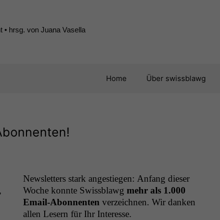
 • hrsg. von Juana Vasella
Home
Über swissblawg
-Abonnenten!
,
Woche kon­nte Swiss­blawg
mehr als 1.000
Email-Abon­nen­ten
verze­ich­nen. Wir danken
allen Lesern für Ihr Interesse.