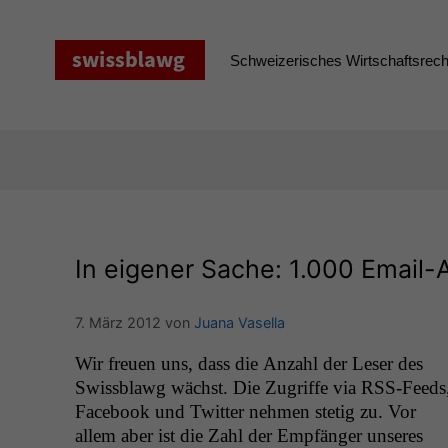
Zum
Inhalt
springen
Schweizerisches Wirtschaftsrecht
In eigener Sache: 1.000 Email
7. März 2012
von
Juana Vasella
Wir freuen uns, dass die Anzahl der Leser des
Newslet­ters stark angestiegen: Anfang dieser
Swiss­blawg wächst. Die Zugriffe via RSS-Feeds
Face­book und Twit­ter nehmen stetig zu. Vor
allem aber ist die Zahl der Empfänger unseres