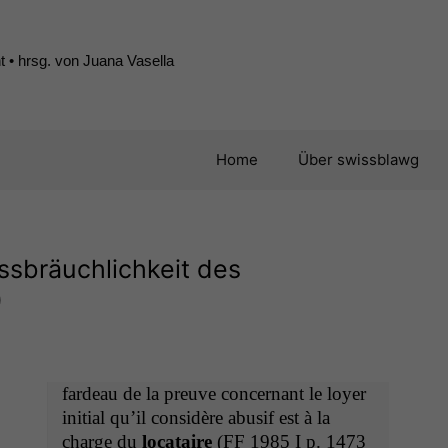
 • hrsg. von Juana Vasella
Home
Über swissblawg
issbräuchlichkeit des
)
fardeau de la preuve con­cer­nant le loy­er
ini­tial qu’il con­sid­ère abusif est à la
charge du
locataire
(
FF
1985 I p. 1473