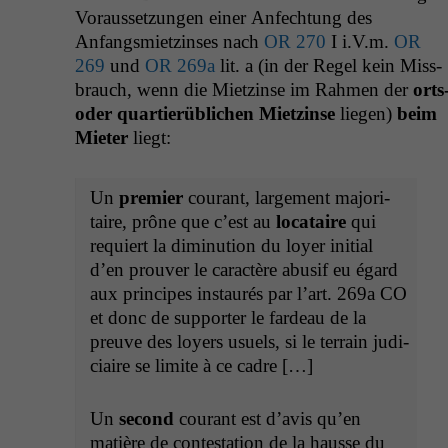
Voraus­set­zun­gen ein­er Anfech­tung des
Anfangsmi­et­zins­es nach
OR
270
I i.V.m.
OR
269
und
OR
269a
lit. a (in der Regel kein Miss­
brauch, wenn die Miet­zinse im Rah­men der
orts
oder quartierüblichen Miet­zinse
liegen)
beim
Mieter
liegt:
Un
pre­mier
courant, large­ment majori­
taire, prône que c’est au
locataire
qui
requiert la diminu­tion du loy­er ini­tial
d’en prou­ver le car­ac­tère abusif eu égard
aux principes instau­rés par l’art. 269a
CO
et donc de sup­port­er le fardeau de la
preuve des loy­ers usuels, si le ter­rain judi­
ci­aire se lim­ite à ce cadre […]
Un
sec­ond
courant est d’avis qu’en
matière de con­tes­ta­tion de la hausse du