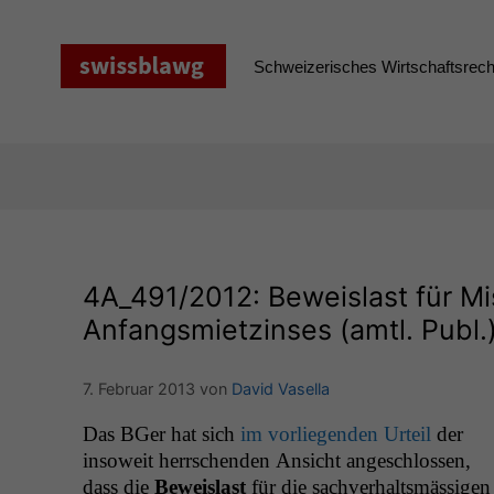
Zum
Inhalt
springen
Schweizerisches Wirtschaftsrecht
4A_491
/2012: Beweislast für M
Anfangsmietzinses (amtl. Publ.
7. Februar 2013
von
David Vasella
Das BGer hat sich
im vor­liegen­den Urteil
der
insoweit herrschen­den Ansicht angeschlossen,
dass die
Beweis­last
für die sachver­haltsmäs­si­gen