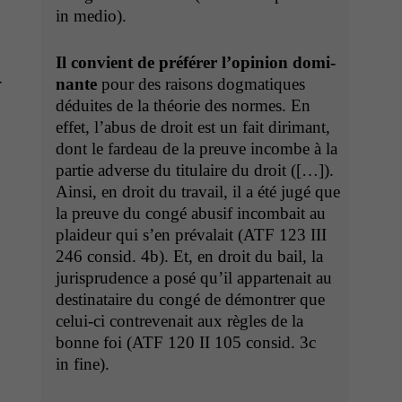
in medio).
Il con­vient de préfér­er l’opin­ion dom­i­
-
nante
pour des raisons dog­ma­tiques
déduites de la théorie des normes. En
effet, l’abus de droit est un fait diri­mant,
dont le fardeau de la preuve incombe à la
par­tie adverse du tit­u­laire du droit ([…]).
Ain­si, en droit du tra­vail, il a été jugé que
la preuve du con­gé abusif incom­bait au
plaideur qui s’en pré­valait (
ATF
123
III
246 con­sid. 4b). Et, en droit du bail, la
jurispru­dence a posé qu’il apparte­nait au
des­ti­nataire du con­gé de démon­tr­er que
celui-ci con­treve­nait aux règles de la
bonne foi (
ATF
120
II
105 con­sid. 3c
in fine).