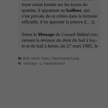
loy­er ini­tial fondée sur les loy­ers du
quarti­er, il appar­tient au
bailleur
, qui
s’est pré­valu de ce critère dans la for­mule
offi­cielle, d’en apporter la preuve ([…]).
Selon le
Mes­sage
du Con­seil fédéral con­
cer­nant la révi­sion du droit du bail à loy­
er et du bail à ferme, du 27 mars 1985, le
Kategorien
BGE (amtl. Publ.)
,
Rechtsprechung
Schlagwörter
Vertrags- u. Handelsrecht