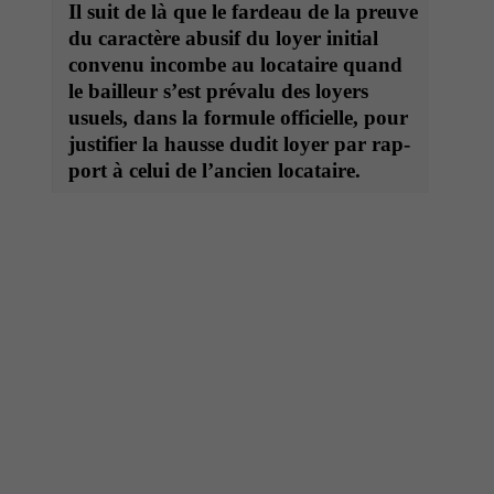
Il suit de là que le fardeau de la preuve
du car­ac­tère abusif du loy­er ini­tial
con­venu incombe au locataire quand
le bailleur s’est pré­valu des loy­ers
usuels, dans la for­mule offi­cielle, pour
jus­ti­fi­er la hausse dudit loy­er par rap­
port à celui de l’an­cien locataire.