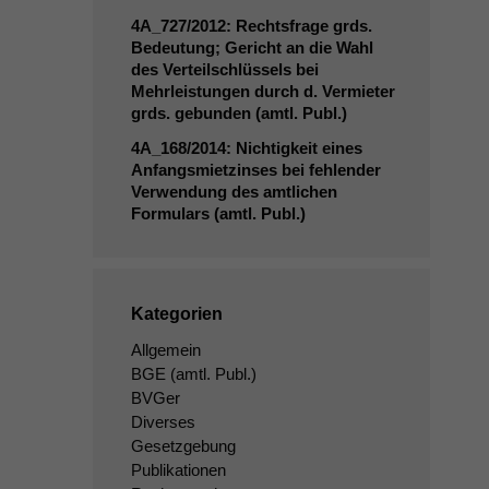
4A_727
/2012: Rechtsfrage grds.
Bedeutung; Gericht an die Wahl
des Verteilschlüssels bei
Mehrleistungen durch d. Vermieter
grds. gebunden (amtl. Publ.)
4A_168
/2014: Nichtigkeit eines
Anfangsmietzinses bei fehlender
Verwendung des amtlichen
Formulars (amtl. Publ.)
Kategorien
Allgemein
BGE
(amtl. Publ.)
BVGer
Diverses
Gesetzgebung
Publikationen