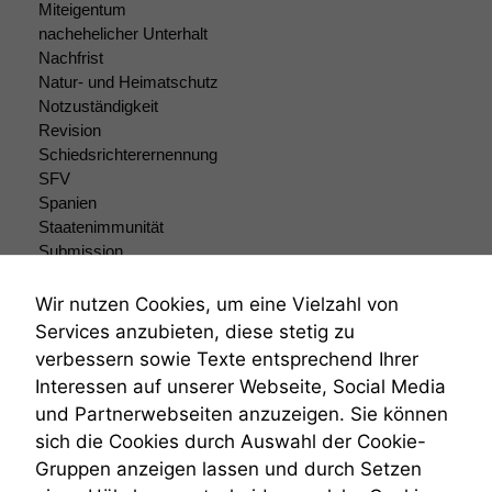
Miteigentum
nicht
nachehelicher Unterhalt
optional, es
Nachfrist
braucht sie,
damit die
Natur- und Heimatschutz
Website
Notzuständigkeit
korrekt
Revision
angezeigt
Schiedsrichterernennung
werden kann.
SFV
Spanien
Staatenimmunität
Statistiken
Submission
Um unsere
Submissionsrecht
Website zu
Teilungsklage
Wir nutzen Cookies, um eine Vielzahl von
verbessern,
Venezuela
Services anzubieten, diese stetig zu
zeichnen
VRK
wir
verbessern sowie Texte entsprechend Ihrer
Wiederherstellungsanordnung
anonyme
Interessen auf unserer Webseite, Social Media
Zivilprozessordnung
statistische
und Partnerwebseiten anzuzeigen. Sie können
ZPO
Daten auf.
sich die Cookies durch Auswahl der Cookie-
Zustellfiktion
Gruppen anzeigen lassen und durch Setzen
Zuständigkeit