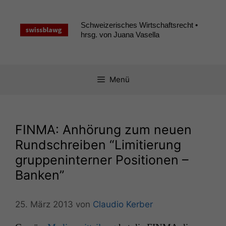
Zum
Inhalt
Schweizerisches Wirtschaftsrecht •
springen
hrsg. von Juana Vasella
Menü
FINMA
: Anhörung zum neuen
Rundschreiben “Limitierung
gruppeninterner Positionen –
Banken”
25. März 2013
von
Claudio Kerber