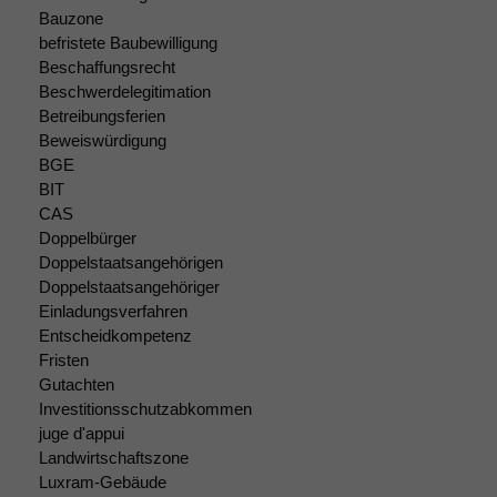
Bauzone
befristete Baubewilligung
Beschaffungsrecht
Beschwerdelegitimation
Betreibungsferien
Beweiswürdigung
BGE
BIT
CAS
Doppelbürger
Doppelstaatsangehörigen
Doppelstaatsangehöriger
Einladungsverfahren
Entscheidkompetenz
Fristen
Gutachten
Investitionsschutzabkommen
Notwendige
juge d'appui
Cookies
Landwirtschaftszone
Diese
Luxram-Gebäude
Cookies sind