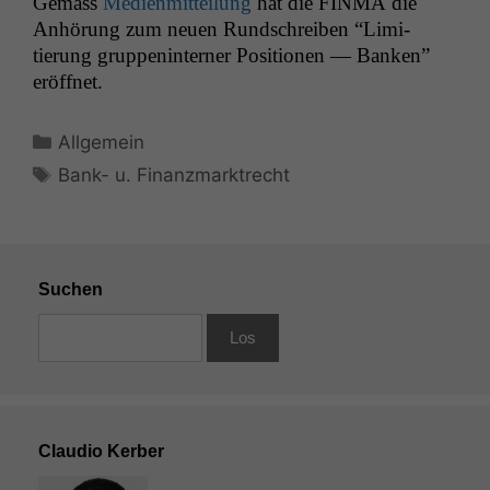
Gemäss
Medi­en­mit­teilung
hat die
FINMA
die
Anhörung zum neuen Rund­schreiben “Lim­i­
tierung grup­pen­in­tern­er Posi­tio­nen — Banken”
eröffnet.
Kategorien
Allgemein
Schlagwörter
Bank- u. Finanzmarktrecht
Suchen
Claudio Kerber