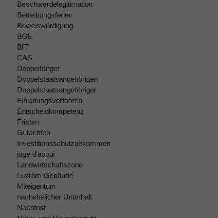
Beschwerdelegitimation
Betreibungsferien
Beweiswürdigung
BGE
BIT
CAS
Doppelbürger
Doppelstaatsangehörigen
Doppelstaatsangehöriger
Einladungsverfahren
Entscheidkompetenz
Fristen
Gutachten
Investitionsschutzabkommen
juge d'appui
Landwirtschaftszone
Notwendige
Luxram-Gebäude
Cookies
Miteigentum
Diese
nachehelicher Unterhalt
Cookies sind
nicht
Nachfrist
optional, es