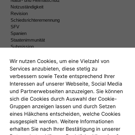
Natur- und Heimatschutz
braucht sie,
Notzuständigkeit
damit die
Revision
Website
Schiedsrichterernennung
korrekt
SFV
angezeigt
Spanien
werden kann.
Staatenimmunität
Submission
Submissionsrecht
Statistiken
Teilungsklage
Wir nutzen Cookies, um eine Vielzahl von
Um unsere
Venezuela
Website zu
Services anzubieten, diese stetig zu
VRK
verbessern,
verbessern sowie Texte entsprechend Ihrer
Wiederherstellungsanordnung
zeichnen
Interessen auf unserer Webseite, Social Media
wir
Zivilprozessordnung
und Partnerwebseiten anzuzeigen. Sie können
anonyme
ZPO
statistische
sich die Cookies durch Auswahl der Cookie-
Zustellfiktion
Daten auf.
Gruppen anzeigen lassen und durch Setzen
Zuständigkeit
Öffentliches Personalrecht
eines Häkchens entscheiden, welche Cookies
Öffentlichkeitsprinzip
ausgespielt werden. Weitere Informationen
Funktionalität
erhalten Sie nach Ihrer Bestätigung in unserer
Einige