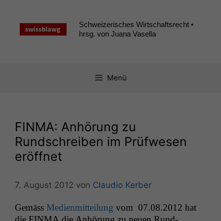
Zum
Inhalt
Schweizerisches Wirtschaftsrecht •
springen
hrsg. von Juana Vasella
Menü
FINMA
: Anhörung zu
Rundschreiben im Prüfwesen
eröffnet
7. August 2012
von
Claudio Kerber
Gemäss
Medi­en­mit­teilung
vom 07.08.2012 hat
die
FINMA
die Anhörung zu neuen Rund­