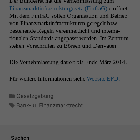
Der Bun­desrat hat die Vernehm­las­sung zum
Finanz­mark­t­in­fra­struk­turge­setz (Fin­fraG)
eröffnet.
Mit dem Fin­fraG sollen Organ­i­sa­tion und Betrieb
von Finanz­mark­t­in­fra­struk­turen geregelt bzw.
beste­hende Regeln vere­in­heitlicht und inter­na­
tionalen Stan­dards angepasst wer­den. Im Zen­trum
ste­hen Vorschriften zu Börsen und Derivaten.
Die Vernehm­las­sung dauert bis Ende März 2014.
Für weit­ere Infor­ma­tio­nen siehe
Web­site
EFD
.
Kategorien
Gesetzgebung
Schlagwörter
Bank- u. Finanzmarktrecht
Suchen