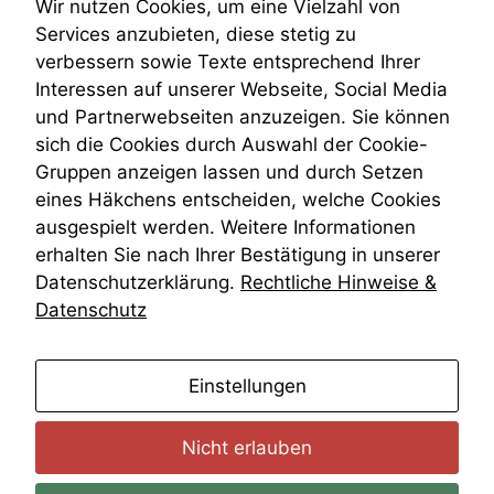
Teilungsklage
statistische
Wir nutzen Cookies, um eine Vielzahl von
Venezuela
Daten auf.
Services anzubieten, diese stetig zu
VRK
verbessern sowie Texte entsprechend Ihrer
Wiederherstellungsanordnung
Interessen auf unserer Webseite, Social Media
Zivilprozessordnung
Funktionalität
und Partnerwebseiten anzuzeigen. Sie können
ZPO
Einige
sich die Cookies durch Auswahl der Cookie-
Funktionen auf
Zustellfiktion
dieser Website
Gruppen anzeigen lassen und durch Setzen
Zuständigkeit
sind optional.
Öffentliches Personalrecht
eines Häkchens entscheiden, welche Cookies
Wenn Sie
Öffentlichkeitsprinzip
ausgespielt werden. Weitere Informationen
diese Option
erhalten Sie nach Ihrer Bestätigung in unserer
deaktivieren,
kann die
Datenschutzerklärung.
Rechtliche Hinweise &
Website nicht
Datenschutz
zu 100%
funktionieren.
anmelden
Einstellungen
Marketing
Wir speichern
Nicht erlauben
anonyme Daten ab,
um interne