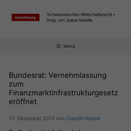
Zum
Inhalt
Schweizerisches Wirtschaftsrecht •
springen
hrsg. von Juana Vasella
Menü
Bundesrat: Vernehmlassung
zum
Finanzmarktinfrastrukturgesetz
eröffnet
13. Dezember 2013
von
Claudio Kerber