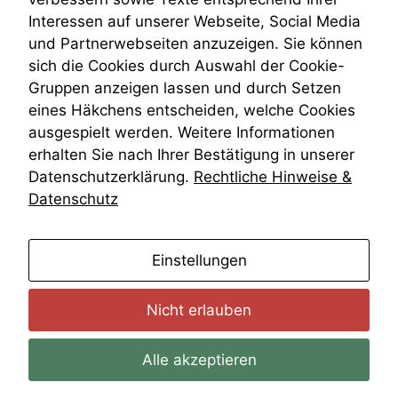
Wiederherstellungsanordnung
Interessen auf unserer Webseite, Social Media
Zivilprozessordnung
und Partnerwebseiten anzuzeigen. Sie können
ZPO
Funktionalität
sich die Cookies durch Auswahl der Cookie-
Zustellfiktion
Einige
Gruppen anzeigen lassen und durch Setzen
Zuständigkeit
Funktionen auf
Öffentliches Personalrecht
eines Häkchens entscheiden, welche Cookies
dieser Website
Öffentlichkeitsprinzip
sind optional.
ausgespielt werden. Weitere Informationen
Wenn Sie
erhalten Sie nach Ihrer Bestätigung in unserer
diese Option
Datenschutzerklärung.
Rechtliche Hinweise &
deaktivieren,
Datenschutz
kann die
Website nicht
zu 100%
funktionieren.
anmelden
Einstellungen
Nicht erlauben
Marketing
Wir speichern
anonyme Daten ab,
Alle akzeptieren
um interne
marketingtechnische