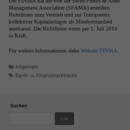
&
Die
FINMA
hat die von der Swiss Funds
Asset
Man­age­ment Asso­ci­a­tion (
SFAMA
) erstell­ten
Richtlin­ien zum Ver­trieb und zur Trans­parenz
kollek­tiv­er Kap­i­ta­lan­la­gen als Min­dest­stan­dard
anerkan­nt. Die Richtlin­ien treten per 1. Juli 2014
in Kraft.
Für weit­ere Infor­ma­tio­nen siehe
Web­site
FINMA
.
Kategorien
Allgemein
Schlagwörter
Bank- u. Finanzmarktrecht
Suchen