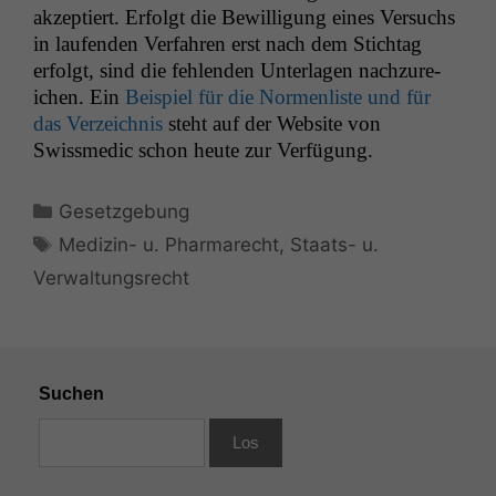
akzep­tiert. Erfol­gt die Bewil­li­gung eines Ver­suchs
in laufend­en Ver­fahren erst nach dem Stich­tag
erfol­gt, sind die fehlen­den Unter­la­gen nachzure­
ichen. Ein
Beispiel für die Nor­men­liste und für
das Verze­ich­nis
ste­ht auf der Web­site von
Swissmedic schon heute zur Verfügung.
Kategorien
Gesetzgebung
Schlagwörter
Medizin- u. Pharmarecht
,
Staats- u.
Verwaltungsrecht
Suchen