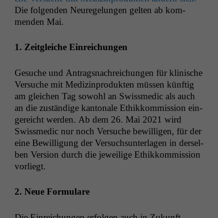
Die fol­gen­den Neuregelun­gen gel­ten ab kom­
menden Mai.
1. Zeit­gle­iche Einreichungen
Gesuche und Antragsnachre­ichun­gen für klin­is­che
Ver­suche mit Medi­z­in­pro­duk­ten müssen kün­ftig
am gle­ichen Tag sowohl an Swissmedic als auch
an die zuständi­ge kan­tonale Ethikkom­mis­sion ein­
gere­icht wer­den. Ab dem 26. Mai 2021 wird
Swissmedic nur noch Ver­suche bewil­li­gen, für der
eine Bewil­li­gung der Ver­such­sun­ter­la­gen in der­sel­
ben Ver­sion durch die jew­eilige Ethikkom­mis­sion
vorliegt.
2. Neue Formulare
Die Ein­re­ichun­gen erfol­gen auch in Zukun­ft