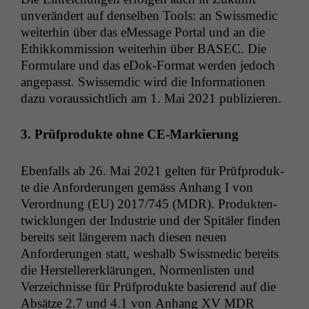
unverän­dert auf densel­ben Tools: an Swissmedic
weit­er­hin über das eMes­sage Por­tal und an die
Ethikkom­mis­sion weit­er­hin über
BASEC
. Die
For­mu­la­re und das eDok-For­mat wer­den jedoch
angepasst. Swis­semdic wird die Infor­ma­tio­nen
dazu voraus­sichtlich am 1. Mai 2021 publizieren.
3. Prüf­pro­duk­te ohne CE-Markierung
Eben­falls ab 26. Mai 2021 gel­ten für Prüf­pro­duk­
te die Anforderun­gen gemäss Anhang I von
Verord­nung (
EU
) 2017/745 (
MDR
). Pro­duk­ten­
twick­lun­gen der Indus­trie und der Spitäler find­en
bere­its seit län­gerem nach diesen neuen
Anforderun­gen statt, weshalb Swissmedic bere­its
die Her­stellererk­lärun­gen, Nor­men­lis­ten und
Verze­ich­nisse für Prüf­pro­duk­te basierend auf die
Absätze 2.7 und 4.1 von Anhang
XV
MDR