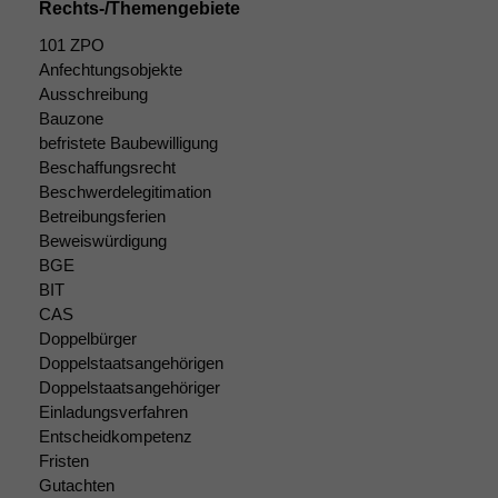
Rechts-/Themengebiete
Diese
Cookies sind
101 ZPO
nicht
Anfechtungsobjekte
optional, es
Ausschreibung
braucht sie,
Bauzone
damit die
befristete Baubewilligung
Website
Beschaffungsrecht
korrekt
Beschwerdelegitimation
angezeigt
Betreibungsferien
werden kann.
Beweiswürdigung
BGE
BIT
Statistiken
CAS
Um unsere
Doppelbürger
Website zu
Doppelstaatsangehörigen
verbessern,
zeichnen
Doppelstaatsangehöriger
wir
Einladungsverfahren
anonyme
Entscheidkompetenz
statistische
Fristen
Daten auf.
Gutachten