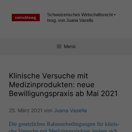
Zum
Inhalt
Schweizerisches Wirtschaftsrecht •
springen
hrsg. von Juana Vasella
Menü
Klinische Versuche mit
Medizinprodukten: neue
Bewilligungspraxis ab Mai 2021
25. März 2021
von
Juana Vasella
Die geset­zlichen Rah­menbe­din­gun­gen für klin­is­
che Ver­suche mit Medi­z­in­pro­duk­ten ändern sich.