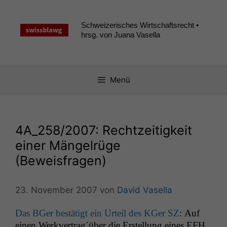
Zum
Inhalt
Schweizerisches Wirtschaftsrecht •
springen
hrsg. von Juana Vasella
Menü
4A_258
/2007: Rechtzeitigkeit
einer Mängelrüge
(Beweisfragen)
23. November 2007
von
David Vasella
Das BGer bestätigt ein Urteil des KGer
SZ
: Auf
einen Werkvertrag´über die Erstel­lung eines
EFH