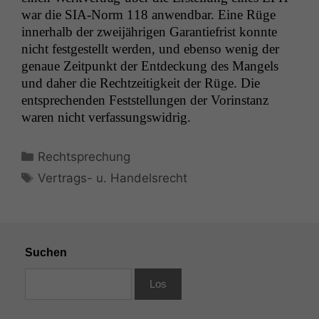
war die SIA-Norm 118 anwend­bar. Eine Rüge
inner­halb der zwei­jähri­gen Garantiefrist kon­nte
nicht fest­gestellt wer­den, und eben­so wenig der
genaue Zeit­punkt der Ent­deck­ung des Man­gels
und daher die Rechtzeit­igkeit der Rüge. Die
entsprechen­den Fest­stel­lun­gen der Vorin­stanz
waren nicht verfassungswidrig.
Kategorien
Rechtsprechung
Schlagwörter
Vertrags- u. Handelsrecht
Suchen