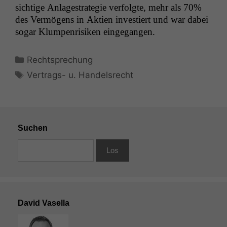
sichtige Anlages­trate­gie ver­fol­gte, mehr als 70%
des Ver­mö­gens in Aktien investiert und war dabei
sog­ar Klumpen­risiken eingegangen.
Kategorien
Rechtsprechung
Schlagwörter
Vertrags- u. Handelsrecht
Suchen
David Vasella