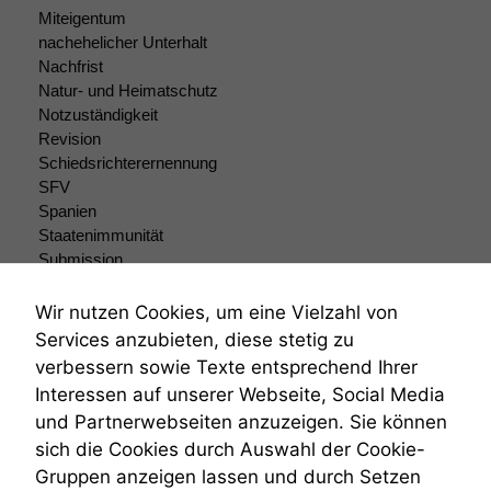
Miteigentum
nicht
optional, es
nachehelicher Unterhalt
braucht sie,
Nachfrist
damit die
Natur- und Heimatschutz
Website
Notzuständigkeit
korrekt
Revision
angezeigt
Schiedsrichterernennung
werden kann.
SFV
Spanien
Staatenimmunität
Statistiken
Submission
Um unsere
Submissionsrecht
Website zu
Teilungsklage
Wir nutzen Cookies, um eine Vielzahl von
verbessern,
Venezuela
zeichnen
Services anzubieten, diese stetig zu
VRK
wir
verbessern sowie Texte entsprechend Ihrer
Wiederherstellungsanordnung
anonyme
Interessen auf unserer Webseite, Social Media
statistische
Zivilprozessordnung
und Partnerwebseiten anzuzeigen. Sie können
Daten auf.
ZPO
sich die Cookies durch Auswahl der Cookie-
Zustellfiktion
Gruppen anzeigen lassen und durch Setzen
Zuständigkeit