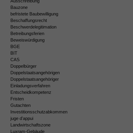
Ausschreibung
Bauzone
befristete Baubewilligung
Beschaffungsrecht
Beschwerdelegitimation
Betreibungsferien
Beweiswürdigung
BGE
BIT
CAS
Doppelbürger
Doppelstaatsangehörigen
Doppelstaatsangehöriger
Einladungsverfahren
Entscheidkompetenz
Fristen
Gutachten
Investitionsschutzabkommen
Notwendige
juge d'appui
Cookies
Landwirtschaftszone
Diese
Luxram-Gebäude
Cookies sind