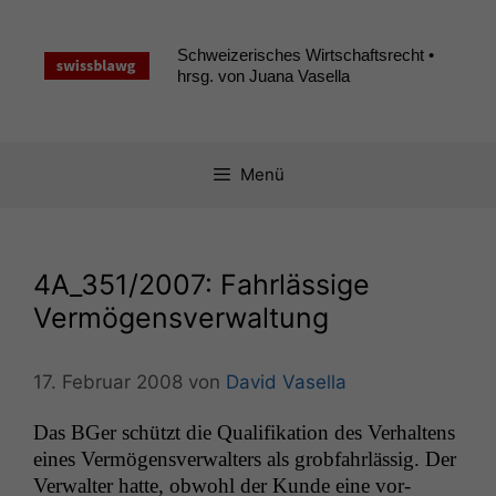
Zum
Inhalt
Schweizerisches Wirtschaftsrecht •
springen
hrsg. von Juana Vasella
Menü
4A_351
/2007: Fahrlässige
Vermögensverwaltung
17. Februar 2008
von
David Vasella
Das BGer schützt die Qual­i­fika­tion des Ver­hal­tens
eines Ver­mö­gensver­wal­ters als grob­fahrläs­sig. Der
Ver­wal­ter hat­te, obwohl der Kunde eine vor­